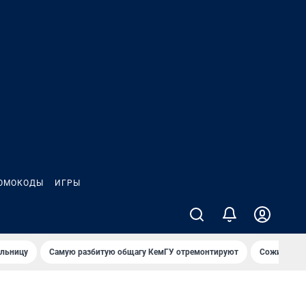
ОМОКОДЫ
ИГРЫ
ольницу
Самую разбитую общагу КемГУ отремонтируют
Сожительни