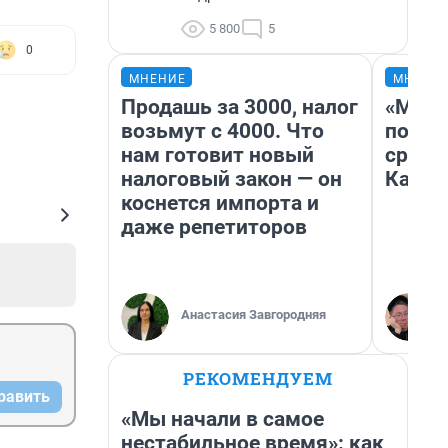
5 800
5
0
МНЕНИЕ
МНЕНИ
Продашь за 3000, налог
«Маши
возьмут с 4000. Что
полет
нам готовит новый
сравн
налоговый закон — он
Казах
коснется импорта и
даже репетиторов
Анастасия Завгородняя
РЕКОМЕНДУЕМ
равить
«Мы начали в самое
нестабильное время»: как