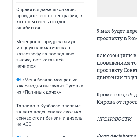
Справится даже школьник:
пройдите тест по географии, в
котором очень стыдно
ошибиться
5 мая будет пе
проспекту в Ке
Метеоролог предрек самую
мощную климатическую
катастрофу за последнюю
Как сообщили в 
тысячу лет: когда всё
проведением то
начнется
проспекту Сове
движении по ул
«Меня бесила моя роль»:
как сегодня выглядит Пуговка
из «Папиных дочек»
Кроме того, с 9
Кирова от просп
Топливо в Кузбассе впервые
за лето подешевело: сколько
сейчас стоит бензин и дизель
НГС.НОВОСТИ
на АЗС
Фото decisivemo