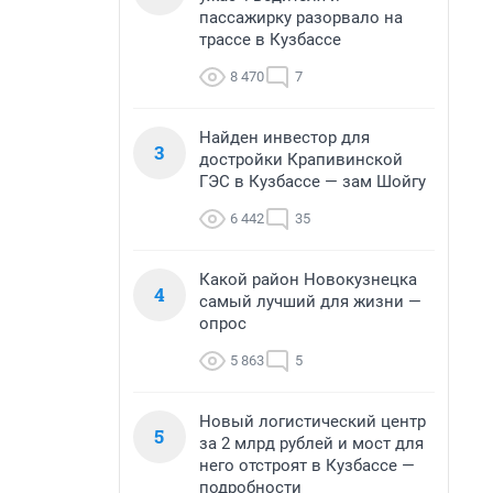
пассажирку разорвало на
трассе в Кузбассе
8 470
7
Найден инвестор для
3
достройки Крапивинской
ГЭС в Кузбассе — зам Шойгу
6 442
35
Какой район Новокузнецка
4
самый лучший для жизни —
опрос
5 863
5
Новый логистический центр
5
за 2 млрд рублей и мост для
него отстроят в Кузбассе —
подробности