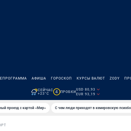
ЛЕПРОГРАММА
АФИША
ГОРОСКОП
КУРСЫ ВАЛЮТ
ZODY
ПР
USD 80,93
СЕЙЧАС
4
ПРОБКИ
+23°C
EUR 93,19
ный проезд с картой «Мир»
С чем люди приходят в кемеровскую психб
ОРТ