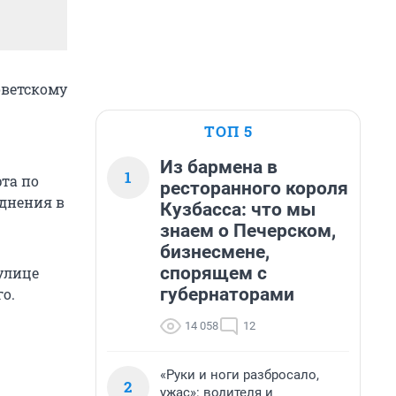
оветскому
ТОП 5
Из бармена в
1
та по
ресторанного короля
уднения в
Кузбасса: что мы
знаем о Печерском,
бизнесмене,
спорящем с
 улице
губернаторами
о.
14 058
12
«Руки и ноги разбросало,
2
ужас»: водителя и