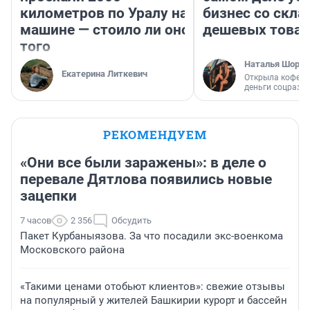
километров по Уралу на
бизнес со скл
машине — стоило ли оно
дешевых това
того
Наталья Шорох
Екатерина Литкевич
Открыла кофейн
деньги соцразв
РЕКОМЕНДУЕМ
«Они все были заражены»: в деле о
перевале Дятлова появились новые
зацепки
7 часов
2 356
Обсудить
Пакет Курбаныязова. За что посадили экс-военкома
Московского района
«Такими ценами отобьют клиентов»: свежие отзывы
на популярный у жителей Башкирии курорт и бассейн