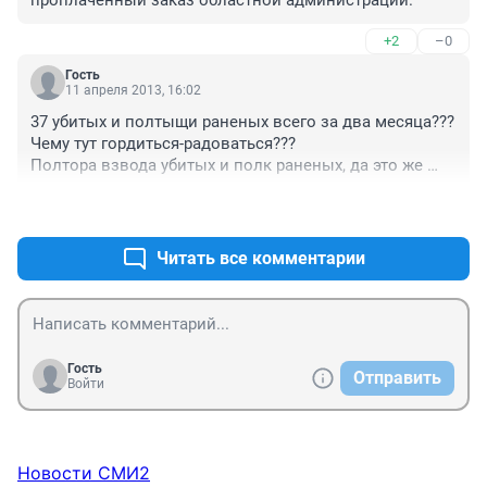
+2
–0
Гость
11 апреля 2013, 16:02
37 убитых и полтыщи раненых всего за два месяца??? 
Чему тут гордиться-радоваться???

Полтора взвода убитых и полк раненых, да это же 
настоящие дорожные войны!

+1
–0
Страшно представить, что там на первом месте 
творится.

А главное, какие приняты меры во избежание 
Читать все комментарии
устойчивой негативной тенденции?
Гость
Отправить
Войти
Новости СМИ2