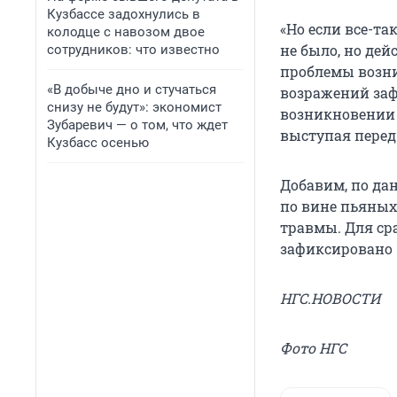
Кузбассе задохнулись в
«Но если все-та
колодце с навозом двое
не было, но де
сотрудников: что известно
проблемы возни
«В добыче дно и стучаться
возражений заф
снизу не будут»: экономист
возникновении к
Зубаревич — о том, что ждет
выступая перед
Кузбасс осенью
Добавим, по дан
по вине пьяных
травмы. Для ср
зафиксировано 
НГС.НОВОСТИ
Фото НГС