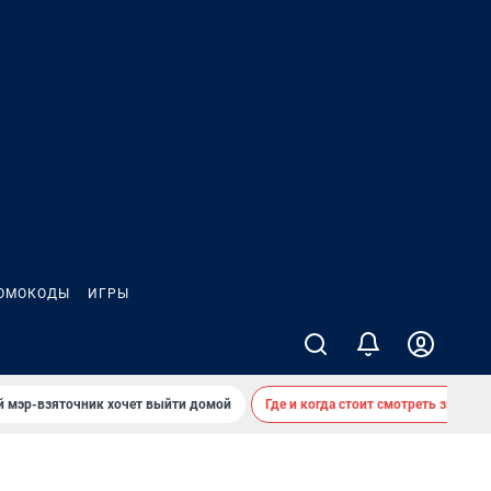
ОМОКОДЫ
ИГРЫ
й мэр-взяточник хочет выйти домой
Где и когда стоит смотреть звездоп