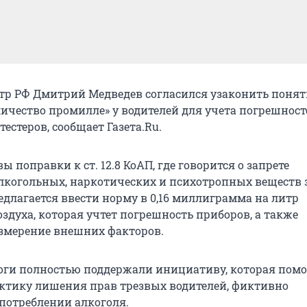
р РФ Дмитрий Медведев согласился узаконить понят
ичество промилле» у водителей для учета погрешност
естеров, сообщает Газета.Ru.
вы поправки к ст. 12.8 КоАП, где говорится о запрете
лкогольных, наркотических и психотропных веществ з
длагается ввести норму в 0,16 миллиграмма на литр
здуха, которая учтет погрешность приборов, а также
змерение внешних факторов.
ги полностью поддержали инициативу, которая пом
ктику лишения прав трезвых водителей, фиктивно
потреблении алкоголя.