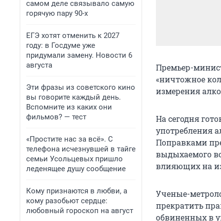
самом деле связывало самую
горячую пару 90-х
ЕГЭ хотят отменить к 2027
году: в Госдуме уже
придумали замену. Новости 6
августа
Премьер-минист
«ничтожное кол
Эти фразы из советского кино
измерения алкот
вы говорите каждый день.
Вспомните из каких они
фильмов? — тест
На сегодня гото
употребления а
«Простите нас за всё». С
Поправками пре
телефона исчезнувшей в тайге
выдыхаемого во
семьи Усольцевых пришло
влияющих на и
леденящее душу сообщение
Кому признаются в любви, а
Ученые-метроло
кому разобьют сердце:
прекратить пра
любовный гороскоп на август
обвиненных в у