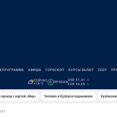
ЛЕПРОГРАММА
АФИША
ГОРОСКОП
КУРСЫ ВАЛЮТ
ZODY
ПР
USD 81,41
СЕЙЧАС
0
ПРОБКИ
+16°C
EUR 94,06
 проезд с картой «Мир»
Топливо в Кузбассе подешевело
Кузбасски
ОРТ