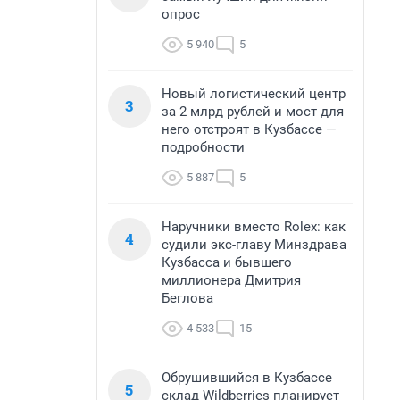
опрос
5 940
5
Новый логистический центр
3
за 2 млрд рублей и мост для
него отстроят в Кузбассе —
подробности
5 887
5
Наручники вместо Rolex: как
4
судили экс-главу Минздрава
Кузбасса и бывшего
миллионера Дмитрия
Беглова
4 533
15
Обрушившийся в Кузбассе
5
склад Wildberries планирует