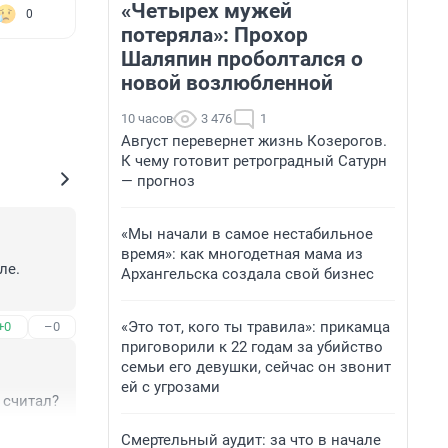
«Четырех мужей
0
потеряла»: Прохор
Шаляпин проболтался о
новой возлюбленной
10 часов
3 476
1
Август перевернет жизнь Козерогов.
К чему готовит ретроградный Сатурн
— прогноз
«Мы начали в самое нестабильное
время»: как многодетная мама из
е. 
Архангельска создала свой бизнес
«Это тот, кого ты травила»: прикамца
+0
–0
приговорили к 22 годам за убийство
семьи его девушки, сейчас он звонит
ей с угрозами
 считал?
Смертельный аудит: за что в начале
+4
–0