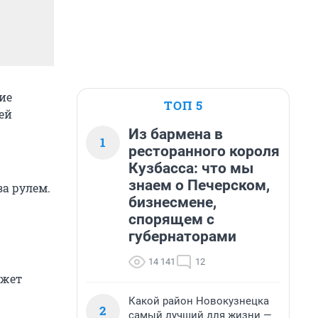
ие
ТОП 5
ей
Из бармена в
1
ресторанного короля
Кузбасса: что мы
знаем о Печерском,
а рулем.
бизнесмене,
спорящем с
губернаторами
14 141
12
ожет
Какой район Новокузнецка
2
самый лучший для жизни —