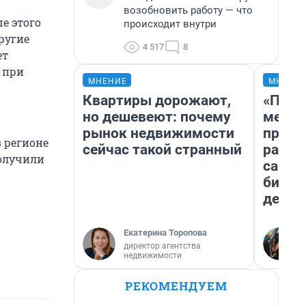
возобновить работу — что
е этого
происходит внутри
ругие
4 517
8
ет
 при
МНЕНИЕ
МНЕНИ
Квартиры дорожают,
«Поку
но дешевеют: почему
мешке
рынок недвижимости
предп
в регионе
сейчас такой странный
расска
получили
самом
бизне
дешев
Екатерина Торопова
директор агентства
недвижимости
РЕКОМЕНДУЕМ