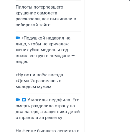
Пилоты потерпевшего
крушение самолета
рассказали, как выживали в
сибирской тайге
«Подушкой надавил на
лицо, чтобы не кричала»:
жених убил модель и год
возил ее труп в чемодане —
видео
«Ну вот и всё»: звезда
«Дома-2» развелась с
молодым мужем
У могилы педофила. Его
смерть разделила страну на
два лагеря, а защитника детей
отправила за решетку
На ферме бывшего депутата в