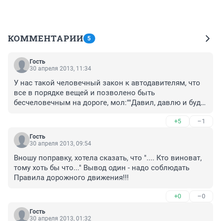
КОММЕНТАРИИ
5
Гость
30 апреля 2013, 11:34
У нас такой человечный закон к автодавителям, что 
все в порядке вещей и позволено быть 
бесчеловечным на дороге, мол:""Давил, давлю и буду 
давить!" В крайнем случае(только при летальном 
+5
–1
исходе) 2-3 года колонии поселения и чист перед 
обществом. А за ушиб девичьей коленки с барыги и 
Гость
волосок не упадет...
30 апреля 2013, 09:54
Вношу поправку, хотела сказать, что ".... Кто виноват, 
тому хоть бы что..." Вывод один - надо соблюдать 
Правила дорожного движения!!!
+0
–0
Гость
30 апреля 2013, 01:32