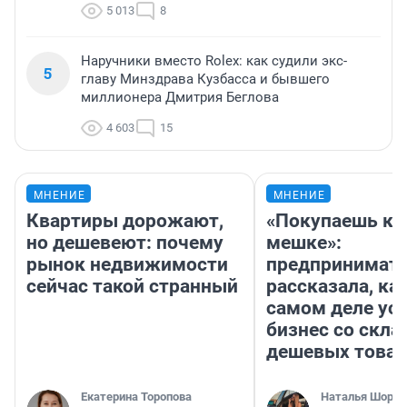
5 013
8
Наручники вместо Rolex: как судили экс-
5
главу Минздрава Кузбасса и бывшего
миллионера Дмитрия Беглова
4 603
15
МНЕНИЕ
МНЕНИЕ
Квартиры дорожают,
«Покупаешь ко
но дешевеют: почему
мешке»:
рынок недвижимости
предпринимат
сейчас такой странный
рассказала, как
самом деле ус
бизнес со скл
дешевых това
Екатерина Торопова
Наталья Шорох