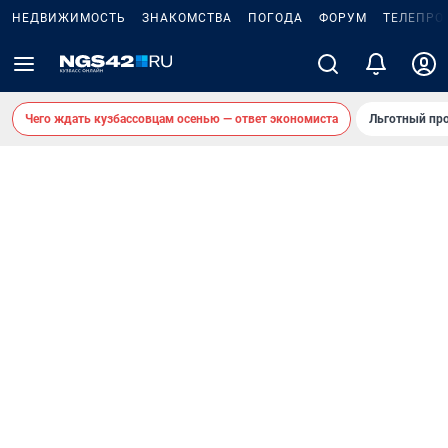
НЕДВИЖИМОСТЬ
ЗНАКОМСТВА
ПОГОДА
ФОРУМ
ТЕЛЕПРО
Чего ждать кузбассовцам осенью — ответ экономиста
Льготный про