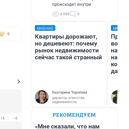
происходит внутри
6 059
9
МНЕНИЕ
МНЕНИ
0
Квартиры дорожают,
Прода
но дешевеют: почему
возьм
рынок недвижимости
нам г
сейчас такой странный
налог
косне
даже 
Екатерина Торопова
директор агентства
недвижимости
.
РЕКОМЕНДУЕМ
+14
–8
«Мне сказали, что нам