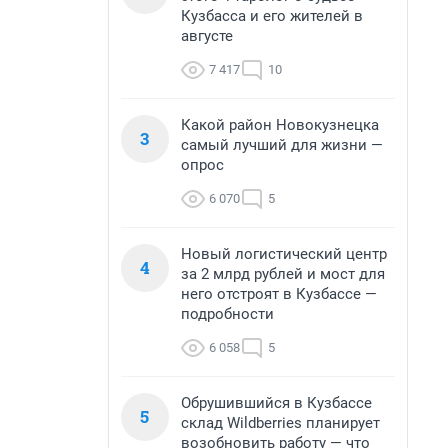
Кузбасса и его жителей в
августе
7 417
10
Какой район Новокузнецка
3
самый лучший для жизни —
опрос
6 070
5
Новый логистический центр
4
за 2 млрд рублей и мост для
него отстроят в Кузбассе —
подробности
6 058
5
Обрушившийся в Кузбассе
5
склад Wildberries планирует
возобновить работу — что