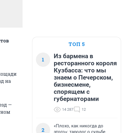
етов
ТОП 5
Из бармена в
1
ресторанного короля
Кузбасса: что мы
площади
знаем о Печерском,
зд на
бизнесмене,
спорящем с
губернаторами
езд —
14 287
12
тном
«Плохо, как никогда до
2
этого»: таролог о судьбе