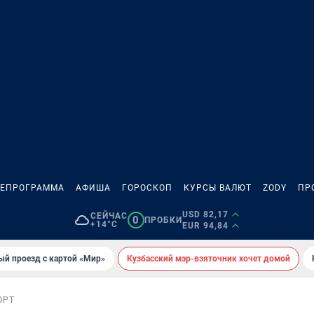
ЛЕПРОГРАММА
АФИША
ГОРОСКОП
КУРСЫ ВАЛЮТ
ZODY
ПР
USD 82,17
СЕЙЧАС
0
ПРОБКИ
+14°C
EUR 94,84
ый проезд с картой «Мир»
Кузбасский мэр-взяточник хочет домой
ОРТ