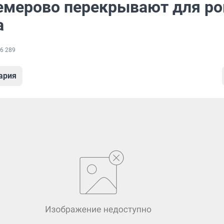
емерово перекрывают для ро
а
6 289
ария