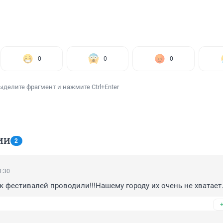
0
0
0
ыделите фрагмент и нажмите Ctrl+Enter
ИИ
2
4:30
 фестивалей проводили!!!Нашему городу их очень не хватает