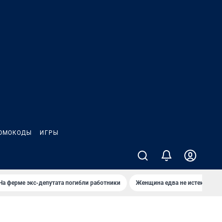
ОМОКОДЫ
ИГРЫ
На ферме экс-депутата погибли работники
Женщина едва не истекла кро