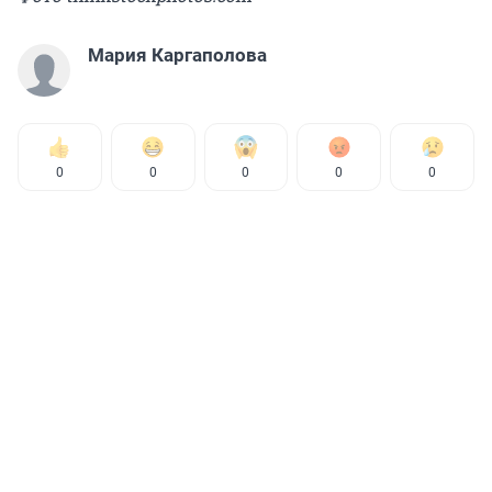
Мария Каргаполова
0
0
0
0
0