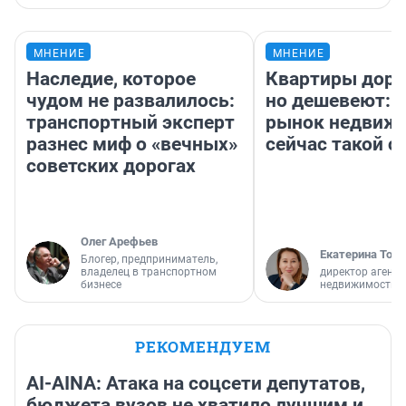
МНЕНИЕ
МНЕНИЕ
Наследие, которое
Квартиры дор
чудом не развалилось:
но дешевеют: 
транспортный эксперт
рынок недвиж
разнес миф о «вечных»
сейчас такой 
советских дорогах
Олег Арефьев
Екатерина Торо
Блогер, предприниматель,
владелец в транспортном
директор агентс
бизнесе
недвижимости
РЕКОМЕНДУЕМ
AI-AINA: Атака на соцсети депутатов,
бюджета вузов не хватило лучшим и