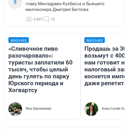
5
главу Минздрава Кузбасса и бывшего
миллионера Дмитрия Беглова
4 601
15
МНЕНИЕ
МНЕНИЕ
«Сливочное пиво
Продашь за 300
разочаровало»:
возьмут с 4000
туристы заплатили 60
нам готовит н
тысяч, чтобы целый
налоговый зако
день гулять по парку
коснется импор
Юрского периода и
даже репетито
Хогвартсу
Яна Шаламова
Анастасия Зав