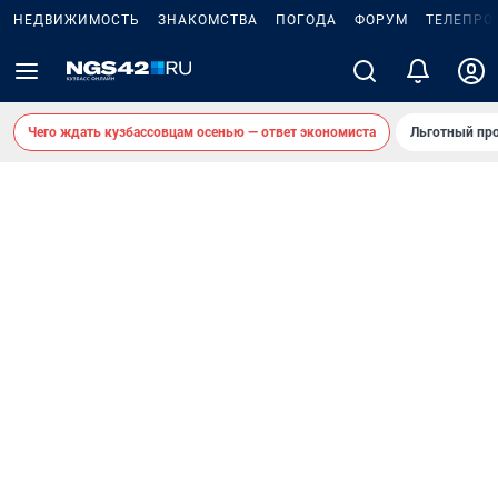
НЕДВИЖИМОСТЬ
ЗНАКОМСТВА
ПОГОДА
ФОРУМ
ТЕЛЕПРО
Чего ждать кузбассовцам осенью — ответ экономиста
Льготный про