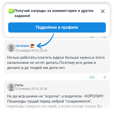
Гость
26 января 2014, 12:02
Получай награды за комментарии и другие 
задания!
Водители тут конешно не правы, можно и под статью 
влететь... А губернатору и администрации есть смысл 
Подробнее в профиле
подумать о строительстве транспортных развязок. 
Количество автотранспорта увеличилось в разы, а 
+2
–5
переезды как построили в 30-е годы, так и есть... А 
толку жаловаться на РЖД мало... слишком большой 
тютюшка
монстр...
23 января 2014, 20:43
Ночью работать-платить вдвое больше нужно,а этого 
начальники не хотят делать.Поэтому все днем и 
делают,а до людей им дела нет.
+25
–8
Гость
23 января 2014, 20:36
Ну да ж/д-шники не "короли", а водители - КОРОЛИ!!! 
Пешеходы пущай перед зеброй "сохраняются", 
переезды закрыть не смей, а если состав сошел бы 
лучше было бы??? Да и все ПАТП оповещены были, 