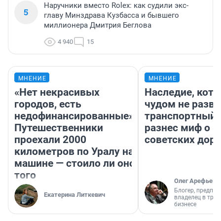
Наручники вместо Rolex: как судили экс-
5
главу Минздрава Кузбасса и бывшего
миллионера Дмитрия Беглова
4 940
15
МНЕНИЕ
МНЕНИЕ
«Нет некрасивых
Наследие, кото
городов, есть
чудом не разва
недофинансированные».
транспортный 
Путешественники
разнес миф о 
проехали 2000
советских доро
километров по Уралу на
машине — стоило ли оно
того
Олег Арефьев
Блогер, предпри
Екатерина Литкевич
владелец в тра
бизнесе