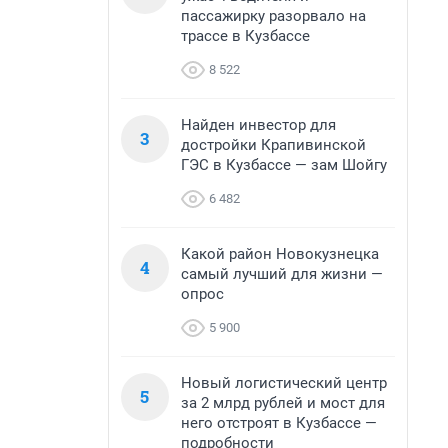
пассажирку разорвало на
трассе в Кузбассе
8 522
Найден инвестор для
3
достройки Крапивинской
ГЭС в Кузбассе — зам Шойгу
6 482
Какой район Новокузнецка
4
самый лучший для жизни —
опрос
5 900
Новый логистический центр
5
за 2 млрд рублей и мост для
него отстроят в Кузбассе —
подробности