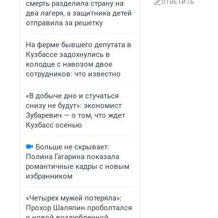
ОТВЕТИТЬ
смерть разделила страну на
два лагеря, а защитника детей
отправила за решетку
На ферме бывшего депутата в
Кузбассе задохнулись в
колодце с навозом двое
сотрудников: что известно
«В добыче дно и стучаться
снизу не будут»: экономист
Зубаревич — о том, что ждет
Кузбасс осенью
Больше не скрывает:
Полина Гагарина показала
романтичные кадры с новым
избранником
«Четырех мужей потеряла»:
Прохор Шаляпин проболтался
о новой возлюбленной