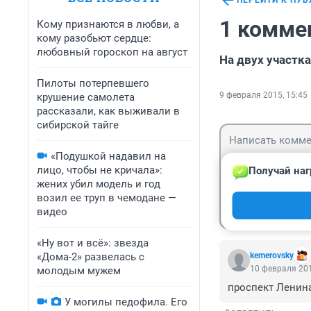
ПЕРЕЙТИ К ПУ
1 комме
Кому признаются в любви, а
кому разобьют сердце:
любовный гороскоп на август
На двух участк
Пилоты потерпевшего
9 февраля 2015, 15:45
крушение самолета
рассказали, как выживали в
сибирской тайге
«Подушкой надавил на
лицо, чтобы не кричала»:
Получай наг
жених убил модель и год
возил ее труп в чемодане —
Гость
Войти
видео
«Ну вот и всё»: звезда
«Дома-2» развелась с
kemerovsky
10 февраля 201
молодым мужем
проспект Ленина
У могилы педофила. Его