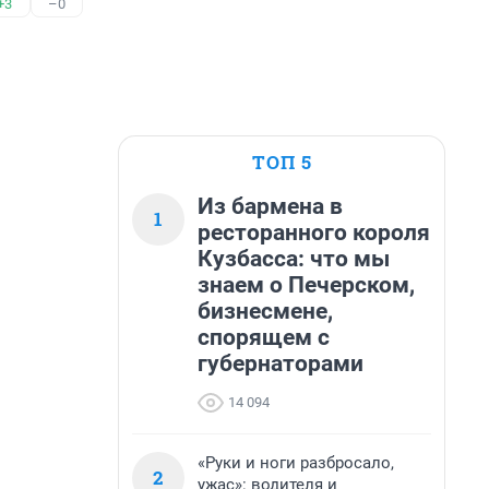
+3
–0
ТОП 5
Из бармена в
1
ресторанного короля
Кузбасса: что мы
знаем о Печерском,
бизнесмене,
спорящем с
губернаторами
14 094
«Руки и ноги разбросало,
2
ужас»: водителя и