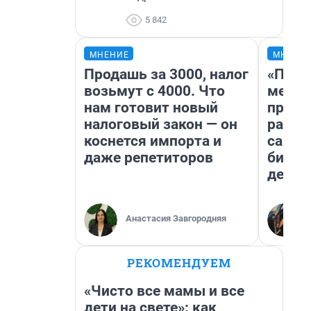
5 842
МНЕНИЕ
МНЕНИ
Продашь за 3000, налог
«Поку
возьмут с 4000. Что
мешке
нам готовит новый
предп
налоговый закон — он
расска
коснется импорта и
самом
даже репетиторов
бизне
дешев
Анастасия Завгородняя
РЕКОМЕНДУЕМ
«Чисто все мамы и все
дети на свете»: как