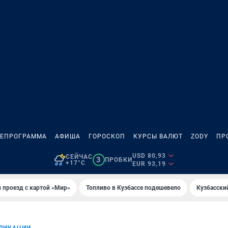
ЛЕПРОГРАММА
АФИША
ГОРОСКОП
КУРСЫ ВАЛЮТ
ZODY
ПР
USD 80,93
СЕЙЧАС
3
ПРОБКИ
+17°C
EUR 93,19
 проезд с картой «Мир»
Топливо в Кузбассе подешевело
Кузбасски