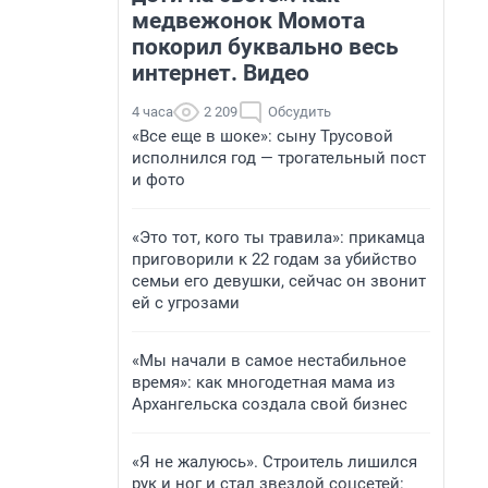
медвежонок Момота
покорил буквально весь
интернет. Видео
4 часа
2 209
Обсудить
«Все еще в шоке»: сыну Трусовой
исполнился год — трогательный пост
и фото
«Это тот, кого ты травила»: прикамца
приговорили к 22 годам за убийство
семьи его девушки, сейчас он звонит
ей с угрозами
«Мы начали в самое нестабильное
время»: как многодетная мама из
Архангельска создала свой бизнес
«Я не жалуюсь». Строитель лишился
рук и ног и стал звездой соцсетей: