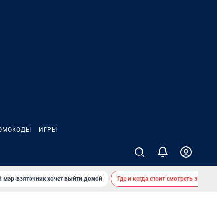
ОМОКОДЫ
ИГРЫ
й мэр-взяточник хочет выйти домой
Где и когда стоит смотреть звездоп