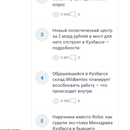
опрос
5 944
5
Новый логистический центр
3
за 2 млрд рублей и мост для
него отстроят в Кузбассе —
подробности
5 891
5
Обрушившийся в Кузбассе
4
склад Wildberries планирует
возобновить работу — что
происходит внутри
4 540
8
Наручники вместо Rolex: как
5
судили экс-главу Минздрава
Кузбасса и бывшего