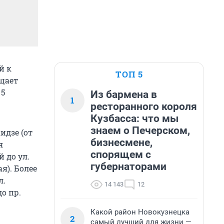
й к
ТОП 5
щает
 5
Из бармена в
1
ресторанного короля
Кузбасса: что мы
знаем о Печерском,
идзе (от
бизнесмене,
я
спорящем с
 до ул.
губернаторами
я). Более
л.
14 143
12
о пр.
Какой район Новокузнецка
2
самый лучший для жизни —