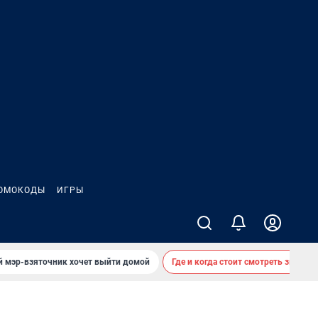
ОМОКОДЫ
ИГРЫ
й мэр-взяточник хочет выйти домой
Где и когда стоит смотреть звездоп