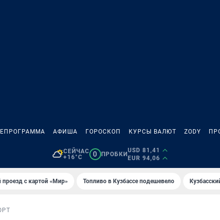
ЛЕПРОГРАММА
АФИША
ГОРОСКОП
КУРСЫ ВАЛЮТ
ZODY
ПР
USD 81,41
СЕЙЧАС
0
ПРОБКИ
+16°C
EUR 94,06
 проезд с картой «Мир»
Топливо в Кузбассе подешевело
Кузбасски
ОРТ