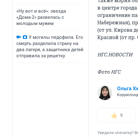
Также мэрия об
в центре города
«Ну вот и всё»: звезда
ограничение пар
«Дома-2» развелась с
Набережная), пр.
молодым мужем
(от ул. Кирова 
Красной (от пр.
У могилы педофила. Его
смерть разделила страну на
два лагеря, а защитника детей
НГС.НОВОСТИ
отправила за решетку
Фото НГС
Ольга Х
Корреспонд
0
Увидели опечатку? В