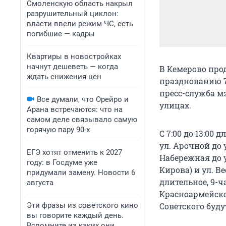
Смоленскую область накрыл
разрушительный циклон:
власти ввели режим ЧС, есть
погибшие — кадры
Квартиры в новостройках
начнут дешеветь — когда
В Кемерово про
ждать снижения цен
празднованию 7
пресс-служба мэ
Все думали, что Орейро и
улицах.
Арана встречаются: что на
самом деле связывало самую
горячую пару 90-х
С 7:00 до 13:00
ул. Арочной до 
ЕГЭ хотят отменить к 2027
Набережная до у
году: в Госдуме уже
Кирова) и ул. В
придумали замену. Новости 6
длительное, 9-ч
августа
Красноармейской
Эти фразы из советского кино
Советского буду
вы говорите каждый день.
Вспомните из каких они