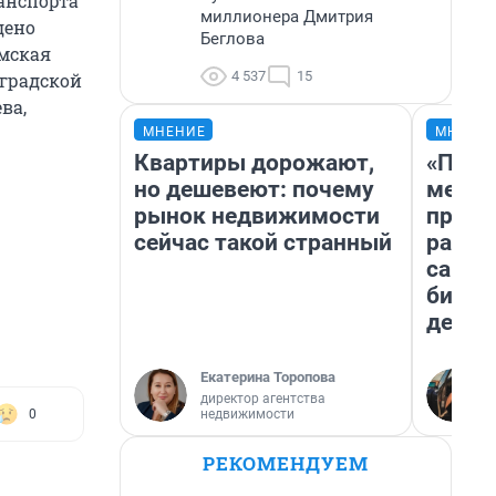
анспорта
миллионера Дмитрия
дено
Беглова
омская
4 537
15
Ноградской
ва,
МНЕНИЕ
МНЕНИ
Квартиры дорожают,
«Поку
но дешевеют: почему
мешке
рынок недвижимости
предп
сейчас такой странный
расска
самом
бизне
дешев
Екатерина Торопова
директор агентства
недвижимости
0
РЕКОМЕНДУЕМ