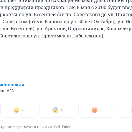
ращает внимание на сокращение мест для стоянки тр
 в преддверии праздников. Так, 8 мая с 20:00 будет вве
ковки на ул. Весенней (от пр. Советского до ул. Прит
 Советском (от ул. Кирова до ул. 50 лет Октября), ул. 
до ул. Весенней), ул. Арочной, Орджоникидзе, Коломейце
 Советского до ул. Притомская Набережная).
мелевская
ент НГС
0
0
0
ыделите фрагмент и нажмите Ctrl+Enter