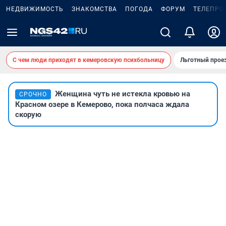
НЕДВИЖИМОСТЬ
ЗНАКОМСТВА
ПОГОДА
ФОРУМ
ТЕЛЕПРО
С чем люди приходят в кемеровскую психбольницу
Льготный проез
Женщина чуть не истекла кровью на
СРОЧНО
Красном озере в Кемерово, пока полчаса ждала
скорую