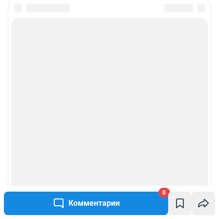
информации, содержащейся в рекламных объявлениях.
Информация об ограничениях
Политика использования cookies
Рекомендательные системы
Политика конфиденциальности и обработки персональных данных и
правила использования сайта
© ООО «Сеть городских порталов»
© ООО «Интернет Технологии»
0
Комментарии