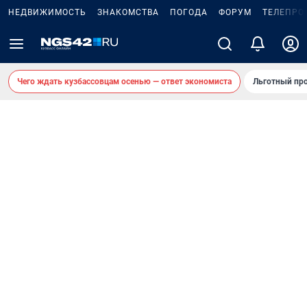
НЕДВИЖИМОСТЬ
ЗНАКОМСТВА
ПОГОДА
ФОРУМ
ТЕЛЕПРО
Чего ждать кузбассовцам осенью — ответ экономиста
Льготный про