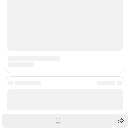
О компании
Наши награды
Наши вакансии
Техподдержка
Предвыборная агитация
Все города сети
Мобильное приложение
Google Play
App Store
Мы в соцсетях