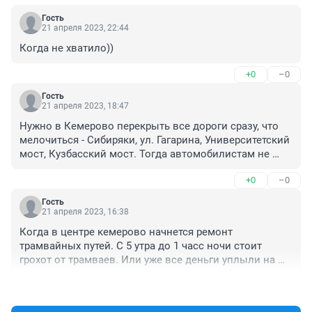
Гость
21 апреля 2023, 22:44
Когда не хватило))
+0
–0
Гость
21 апреля 2023, 18:47
Нужно в Кемерово перекрыть все дороги сразу, что 
мелочиться - Сибиряки, ул. Гагарина, Университетский 
мост, Кузбасский мост. Тогда автомобилистам не 
придется стоять в пробках - нет дорог нет пробок. 
+0
–0
Нужно больше пешком ходить, полезно для здоровья.
Гость
21 апреля 2023, 16:38
Когда в центре кемерово начнется ремонт 
трамвайных путей. С 5 утра до 1 часс ночи стоит 
грохот от трамваев. Или уже все деньги уплыли на 
памятники ?убирите эти трамвайные пути с улицы 
+0
–0
дзержинского и проблем к города не будет.