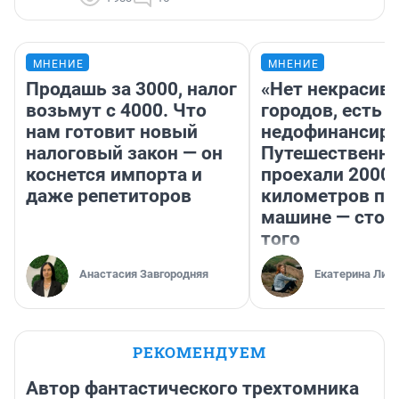
МНЕНИЕ
МНЕНИЕ
Продашь за 3000, налог
«Нет некрасив
возьмут с 4000. Что
городов, есть
нам готовит новый
недофинансиро
налоговый закон — он
Путешественн
коснется импорта и
проехали 2000
даже репетиторов
километров по 
машине — стои
того
Анастасия Завгородняя
Екатерина Лит
РЕКОМЕНДУЕМ
Автор фантастического трехтомника