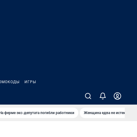
ОМОКОДЫ
ИГРЫ
На ферме экс-депутата погибли работники
Женщина едва не истекла кро