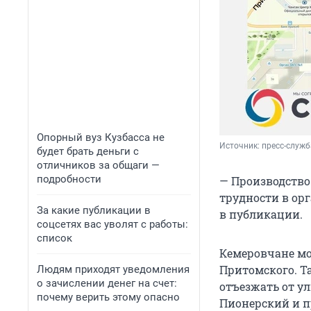
Опорный вуз Кузбасса не
Источник: 
пресс-служб
будет брать деньги с
отличников за общаги —
подробности
— Производство
трудности в ор
За какие публикации в
в публикации.
соцсетях вас уволят с работы:
список
Кемеровчане мо
Притомского. Т
Людям приходят уведомления
о зачислении денег на счет:
отъезжать от у
почему верить этому опасно
Пионерский и п