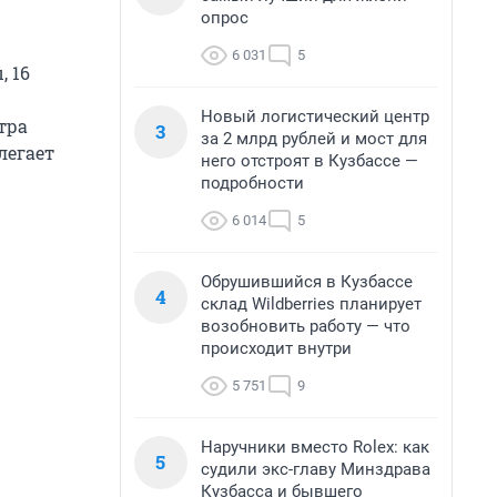
опрос
6 031
5
, 16
Новый логистический центр
тра
3
за 2 млрд рублей и мост для
легает
него отстроят в Кузбассе —
подробности
6 014
5
Обрушившийся в Кузбассе
4
склад Wildberries планирует
возобновить работу — что
происходит внутри
5 751
9
Наручники вместо Rolex: как
5
судили экс-главу Минздрава
Кузбасса и бывшего