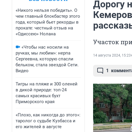
Дорогу 
«Никого нельзя победить». О
Кемеров
чем главный блокбастер этого
года, который бьет рекорды в
рассказ
прокате: честный отзыв на
«Одиссею» Нолана
Участок при
«Чтобы нас носили на
ручках, мы любим»: нерпа
14 августа 2024, 15:23
Сергеевна, которую спасли
бельком, стала звездой Сети.
1
коммент
Видео
Тигры на пляже и 300 оленей
в дикой природе: топ-24
самых красивых бухт
Приморского края
«Плохо, как никогда до этого»:
таролог о судьбе Кузбасса и
его жителей в августе