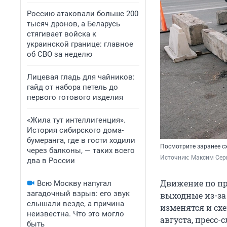
Россию атаковали больше 200
тысяч дронов, а Беларусь
стягивает войска к
украинской границе: главное
об СВО за неделю
Лицевая гладь для чайников:
гайд от набора петель до
первого готового изделия
«Жила тут интеллигенция».
История сибирского дома-
бумеранга, где в гости ходили
Посмотрите заранее с
через балконы, — таких всего
Источник: 
Максим Сер
два в России
Движение по пр
Всю Москву напугал
загадочный взрыв: его звук
выходные из-за
слышали везде, а причина
изменятся и сх
неизвестна. Что это могло
августа, пресс
быть