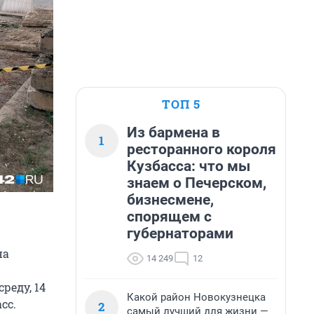
ТОП 5
Из бармена в
1
ресторанного короля
Кузбасса: что мы
знаем о Печерском,
бизнесмене,
спорящем с
губернаторами
на
14 249
12
реду, 14
Какой район Новокузнецка
сс.
2
самый лучший для жизни —