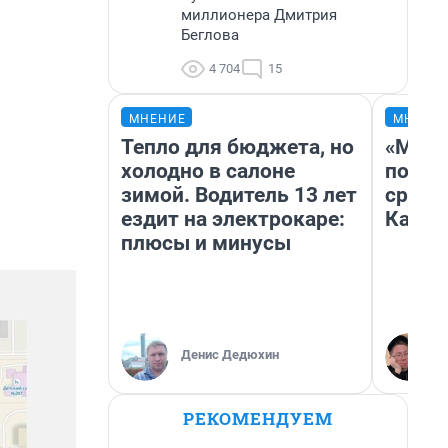
миллионера Дмитрия
Беглова
4 704
15
МНЕНИЕ
МНЕНИ
Тепло для бюджета, но
«Маши
холодно в салоне
полет
зимой. Водитель 13 лет
сравн
ездит на электрокаре:
Казах
плюсы и минусы
Денис Дедюхин
РЕКОМЕНДУЕМ