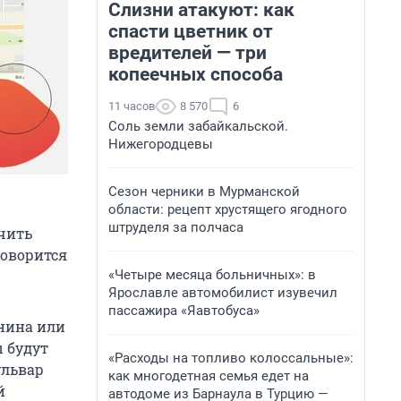
Слизни атакуют: как
спасти цветник от
вредителей — три
копеечных способа
11 часов
8 570
6
Соль земли забайкальской.
Нижегородцевы
Сезон черники в Мурманской
области: рецепт хрустящего ягодного
штруделя за полчаса
чить
говорится
«Четыре месяца больничных»: в
Ярославле автомобилист изувечил
пассажира «Яавтобуса»
нина или
 будут
«Расходы на топливо колоссальные»:
ульвар
как многодетная семья едет на
й
автодоме из Барнаула в Турцию —