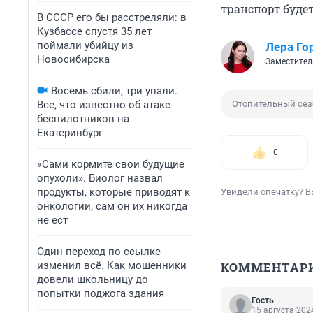
транспорт буде
В СССР его бы расстреляли: в
Кузбассе спустя 35 лет
поймали убийцу из
Лера Го
Новосибирска
Заместител
Восемь сбили, три упали.
Все, что известно об атаке
Отопительный сез
беспилотников на
Екатеринбург
0
«Сами кормите свои будущие
опухоли». Биолог назвал
продукты, которые приводят к
Увидели опечатку? В
онкологии, сам он их никогда
не ест
Один переход по ссылке
изменил всё. Как мошенники
КОММЕНТАР
довели школьницу до
попытки поджога здания
Гость
15 августа 2024