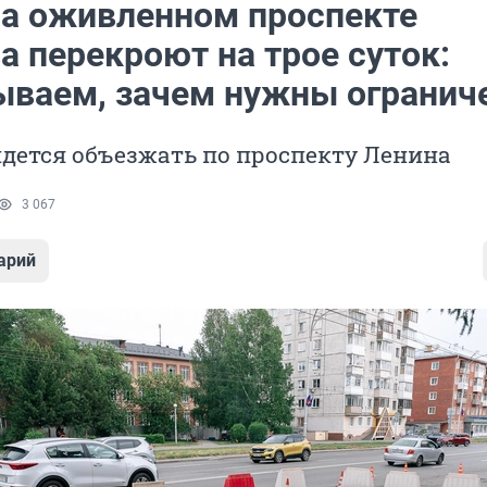
на оживленном проспекте
а перекроют на трое суток:
ываем, зачем нужны огранич
дется объезжать по проспекту Ленина
3 067
арий