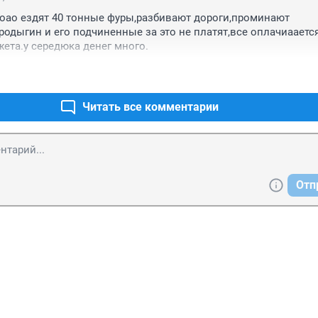
оао ездят 40 тонные фуры,разбивают дороги,проминают 
родыгин и его подчиненные за это не платят,все оплачиаается
ета.у середюка денег много.
Читать все комментарии
Отп