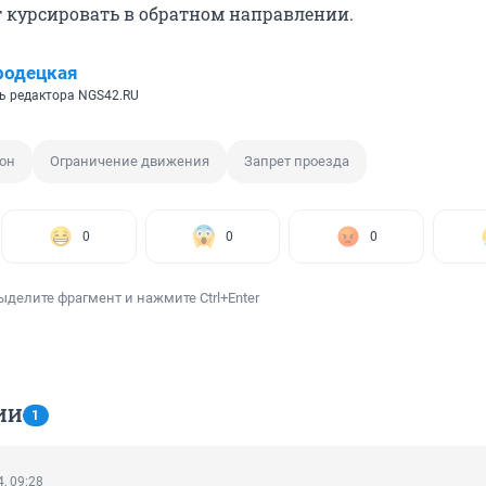
т курсировать в обратном направлении.
родецкая
ь редактора NGS42.RU
он
Ограничение движения
Запрет проезда
0
0
0
ыделите фрагмент и нажмите Ctrl+Enter
ИИ
1
, 09:28