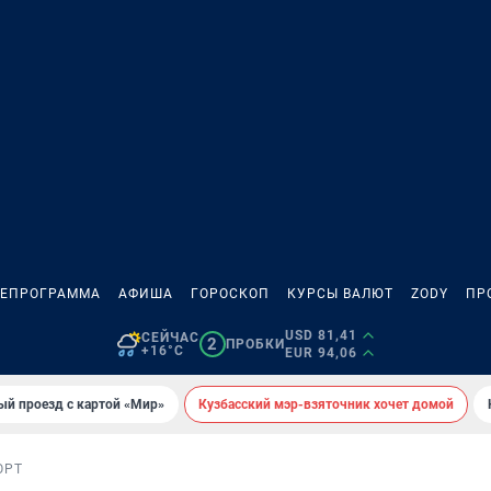
ЛЕПРОГРАММА
АФИША
ГОРОСКОП
КУРСЫ ВАЛЮТ
ZODY
ПР
USD 81,41
СЕЙЧАС
2
ПРОБКИ
+16°C
EUR 94,06
ый проезд с картой «Мир»
Кузбасский мэр-взяточник хочет домой
ОРТ