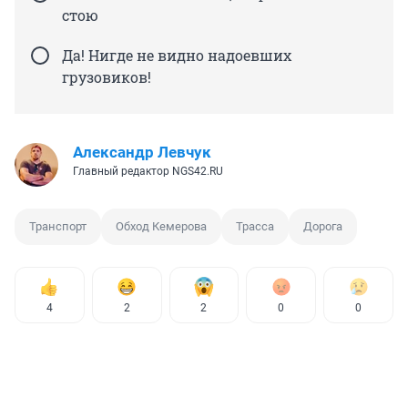
стою
Да! Нигде не видно надоевших
грузовиков!
Александр Левчук
Главный редактор NGS42.RU
Транспорт
Обход Кемерова
Трасса
Дорога
4
2
2
0
0