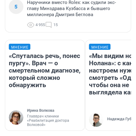
Наручники вместо Rolex: как судили экс-
5
главу Минздрава Кузбасса и бывшего
миллионера Дмитрия Беглова
4 955
15
МНЕНИЕ
МНЕНИЕ
«Спуталась речь, понес
«Мы видим нов
пургу». Врач — о
Нолана»: с как
смертельном диагнозе,
настроем нужн
который сложно
смотреть «Оди
обнаружить
чтобы она не
выглядела как
Ирина Волкова
Главврач клиники
Надежда Губар
«Реабилитация доктора
Волковой»