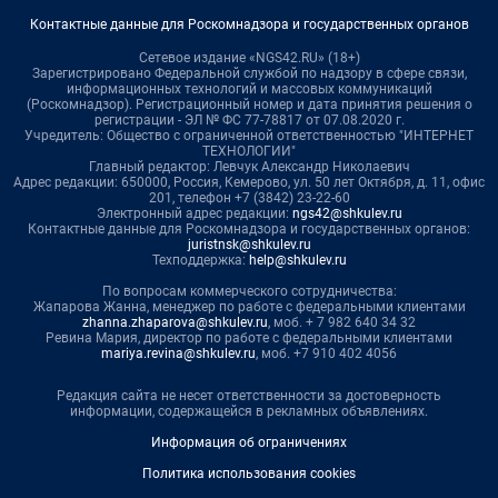
Контактные данные для Роскомнадзора и государственных органов
Сетевое издание «NGS42.RU» (18+)
Зарегистрировано Федеральной службой по надзору в сфере связи,
информационных технологий и массовых коммуникаций
(Роскомнадзор). Регистрационный номер и дата принятия решения о
регистрации - ЭЛ № ФС 77-78817 от 07.08.2020 г.
Учредитель: Общество с ограниченной ответственностью "ИНТЕРНЕТ
ТЕХНОЛОГИИ"
Главный редактор: Левчук Александр Николаевич
Адрес редакции: 650000, Россия, Кемерово, ул. 50 лет Октября, д. 11, офис
201, телефон +7 (3842) 23-22-60
Электронный адрес редакции:
ngs42@shkulev.ru
Контактные данные для Роскомнадзора и государственных органов:
juristnsk@shkulev.ru
Техподдержка:
help@shkulev.ru
По вопросам коммерческого сотрудничества:
Жапарова Жанна, менеджер по работе с федеральными клиентами
zhanna.zhaparova@shkulev.ru
, моб. + 7 982 640 34 32
Ревина Мария, директор по работе с федеральными клиентами
mariya.revina@shkulev.ru
, моб. +7 910 402 4056
Редакция сайта не несет ответственности за достоверность
информации, содержащейся в рекламных объявлениях.
Информация об ограничениях
Политика использования cookies