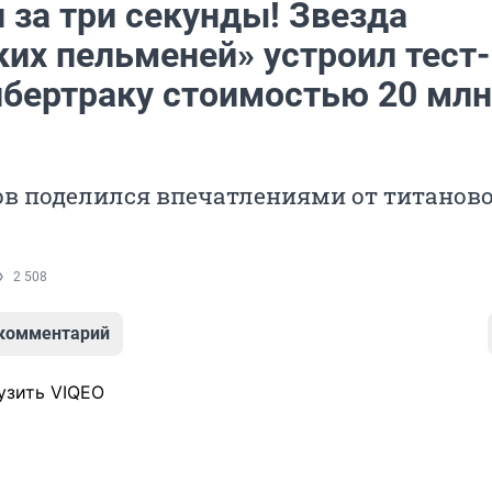
 за три секунды! Звезда
ких пельменей» устроил тест-
ибертраку стоимостью 20 млн
ов поделился впечатлениями от титанов
2 508
 комментарий
узить VIQEO