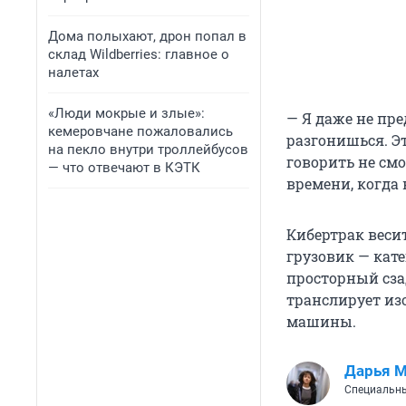
Дома полыхают, дрон попал в
склад Wildberries: главное о
налетах
«Люди мокрые и злые»:
— Я даже не пре
кемеровчане пожаловались
разгонишься. Эт
на пекло внутри троллейбусов
говорить не смо
— что отвечают в КЭТК
времени, когда
Кибертрак весит
грузовик — кате
просторный сза
транслирует из
машины.
Дарья 
Специальны