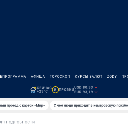
ЛЕПРОГРАММА
АФИША
ГОРОСКОП
КУРСЫ ВАЛЮТ
ZODY
ПР
USD 80,93
СЕЙЧАС
5
ПРОБКИ
+23°C
EUR 93,19
ный проезд с картой «Мир»
С чем люди приходят в кемеровскую психб
ОРТ
ПОДРОБНОСТИ