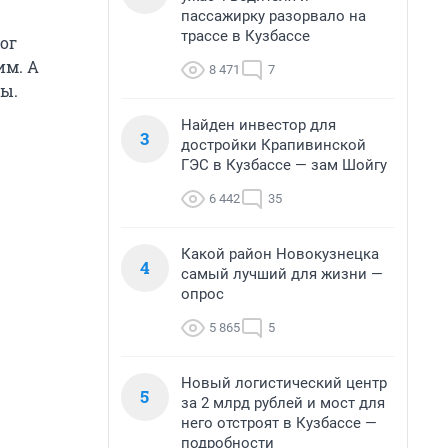
пассажирку разорвало на
трассе в Кузбассе
ог
им. А
8 471
7
ды.
Найден инвестор для
3
достройки Крапивинской
ГЭС в Кузбассе — зам Шойгу
6 442
35
Какой район Новокузнецка
4
самый лучший для жизни —
опрос
5 865
5
Новый логистический центр
5
за 2 млрд рублей и мост для
него отстроят в Кузбассе —
подробности