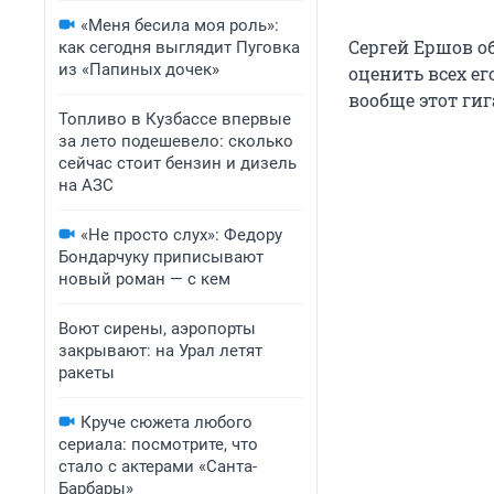
«Меня бесила моя роль»:
Сергей Ершов о
как сегодня выглядит Пуговка
из «Папиных дочек»
оценить всех е
вообще этот гиг
Топливо в Кузбассе впервые
за лето подешевело: сколько
сейчас стоит бензин и дизель
на АЗС
«Не просто слух»: Федору
Бондарчуку приписывают
новый роман — с кем
Воют сирены, аэропорты
закрывают: на Урал летят
ракеты
Круче сюжета любого
сериала: посмотрите, что
стало с актерами «Санта-
Барбары»