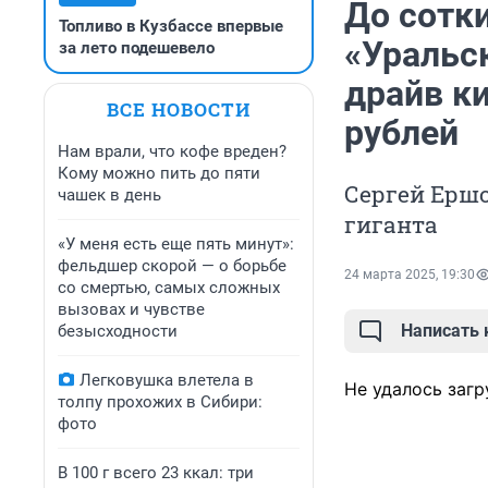
До сотки
Топливо в Кузбассе впервые
«Уральс
за лето подешевело
драйв к
ВСЕ НОВОСТИ
рублей
Нам врали, что кофе вреден?
Кому можно пить до пяти
Сергей Ерш
чашек в день
гиганта
«У меня есть еще пять минут»:
фельдшер скорой — о борьбе
24 марта 2025, 19:30
со смертью, самых сложных
вызовах и чувстве
Написать
безысходности
Легковушка влетела в
Не удалось загр
толпу прохожих в Сибири:
фото
В 100 г всего 23 ккал: три