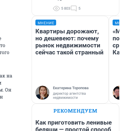
5 803
5
МНЕНИЕ
МНЕНИ
Квартиры дорожают,
«Маши
но дешевеют: почему
полет
е
рынок недвижимости
сравн
что
сейчас такой странный
Казах
того
ак на
и
Екатерина Торопова
м. Он
директор агентства
он
недвижимости
РЕКОМЕНДУЕМ
Как приготовить ленивые
беляши — простой способ