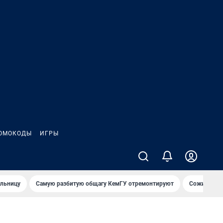
ОМОКОДЫ
ИГРЫ
ольницу
Самую разбитую общагу КемГУ отремонтируют
Сожительни