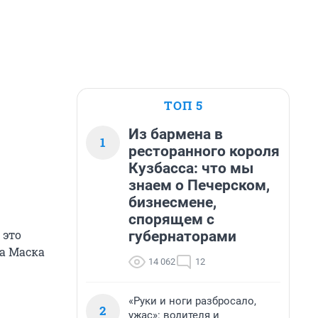
ТОП 5
Из бармена в
1
ресторанного короля
Кузбасса: что мы
знаем о Печерском,
бизнесмене,
спорящем с
 это
губернаторами
а Маска
14 062
12
«Руки и ноги разбросало,
2
ужас»: водителя и