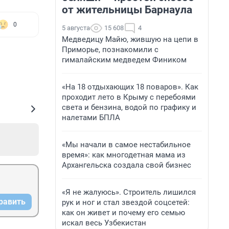
от жительницы Барнаула
0
5 августа
15 608
4
Медведицу Майю, жившую на цепи в
Приморье, познакомили с
гималайским медведем Фиником
«На 18 отдыхающих 18 поваров». Как
проходит лето в Крыму с перебоями
света и бензина, водой по графику и
налетами БПЛА
«Мы начали в самое нестабильное
время»: как многодетная мама из
Архангельска создала свой бизнес
«Я не жалуюсь». Строитель лишился
равить
рук и ног и стал звездой соцсетей:
как он живет и почему его семью
искал весь Узбекистан