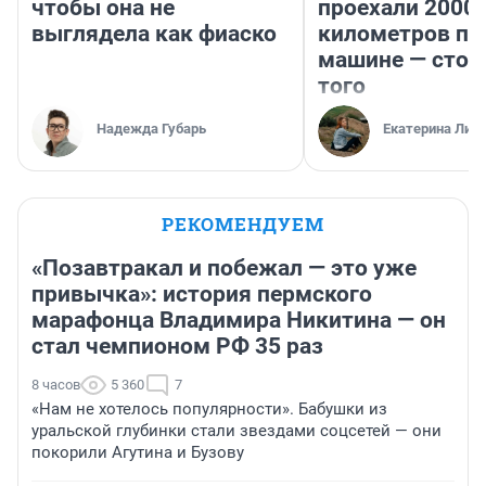
чтобы она не
проехали 2000
выглядела как фиаско
километров по 
машине — стои
того
Надежда Губарь
Екатерина Лит
РЕКОМЕНДУЕМ
«Позавтракал и побежал — это уже
привычка»: история пермского
марафонца Владимира Никитина — он
стал чемпионом РФ 35 раз
8 часов
5 360
7
«Нам не хотелось популярности». Бабушки из
уральской глубинки стали звездами соцсетей — они
покорили Агутина и Бузову