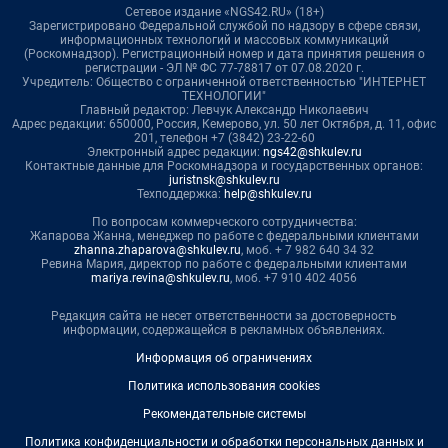
Сетевое издание «NGS42.RU» (18+)
Зарегистрировано Федеральной службой по надзору в сфере связи,
информационных технологий и массовых коммуникаций
(Роскомнадзор). Регистрационный номер и дата принятия решения о
регистрации - ЭЛ № ФС 77-78817 от 07.08.2020 г.
Учредитель: Общество с ограниченной ответственностью "ИНТЕРНЕТ
ТЕХНОЛОГИИ"
Главный редактор: Левчук Александр Николаевич
Адрес редакции: 650000, Россия, Кемерово, ул. 50 лет Октября, д. 11, офис
201, телефон +7 (3842) 23-22-60
Электронный адрес редакции:
ngs42@shkulev.ru
Контактные данные для Роскомнадзора и государственных органов:
juristnsk@shkulev.ru
Техподдержка:
help@shkulev.ru
По вопросам коммерческого сотрудничества:
Жапарова Жанна, менеджер по работе с федеральными клиентами
zhanna.zhaparova@shkulev.ru
, моб. + 7 982 640 34 32
Ревина Мария, директор по работе с федеральными клиентами
mariya.revina@shkulev.ru
, моб. +7 910 402 4056
Редакция сайта не несет ответственности за достоверность
информации, содержащейся в рекламных объявлениях.
Информация об ограничениях
Политика использования cookies
Рекомендательные системы
Политика конфиденциальности и обработки персональных данных и