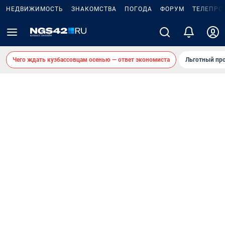
НЕДВИЖИМОСТЬ
ЗНАКОМСТВА
ПОГОДА
ФОРУМ
ТЕЛЕПРО
Чего ждать кузбассовцам осенью — ответ экономиста
Льготный про