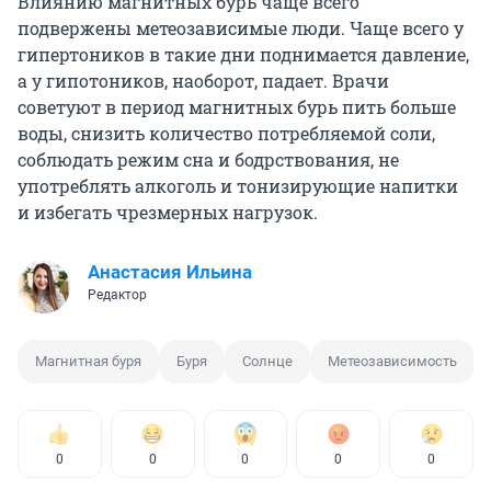
Влиянию магнитных бурь чаще всего
подвержены метеозависимые люди. Чаще всего у
гипертоников в такие дни поднимается давление,
а у гипотоников, наоборот, падает. Врачи
советуют в период магнитных бурь пить больше
воды, снизить количество потребляемой соли,
соблюдать режим сна и бодрствования, не
употреблять алкоголь и тонизирующие напитки
и избегать чрезмерных нагрузок.
Анастасия Ильина
Редактор
Магнитная буря
Буря
Солнце
Метеозависимость
0
0
0
0
0