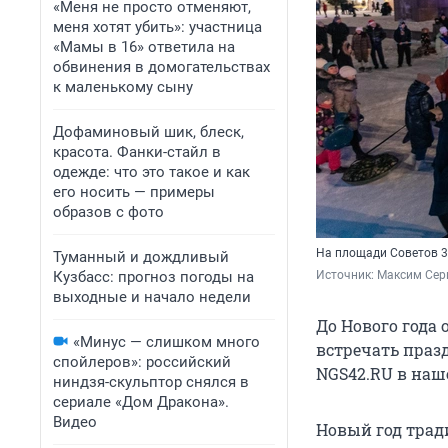
«Меня не просто отменяют,
меня хотят убить»: участница
«Мамы в 16» ответила на
обвинения в домогательствах
к маленькому сыну
Дофаминовый шик, блеск,
красота. Фанки-стайл в
одежде: что это такое и как
его носить — примеры
образов с фото
На площади Советов 3
Туманный и дождливый
Кузбасс: прогноз погоды на
Источник: 
Максим Сер
выходные и начало недели
До Нового года 
«Минус — слишком много
встречать праз
спойлеров»: российский
NGS42.RU в наш
ниндзя-скульптор снялся в
сериале «Дом Дракона».
Видео
Новый год трад