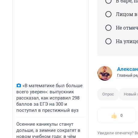
В баре, 
Лицом в 
Не отме
На улице
Алексан
Главный ре
«В математике был больше
всего уверен»: выпускник
Опрос
Новый 
рассказал, как исправил 298
баллов за ЕГЭ на 300 и
поступил в престижный вуз
0
Осенние каникулы станут
дольше, а зимние сократят в
Увидели опечатку? В
новом учебном году: в чём