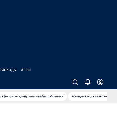
ОМОКОДЫ
ИГРЫ
На ферме экс-депутата погибли работники
Женщина едва не истекла кро