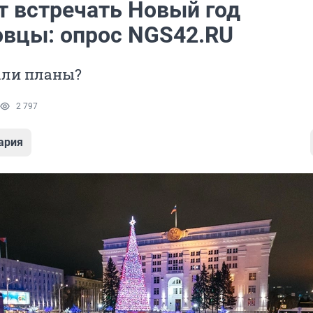
т встречать Новый год
овцы: опрос NGS42.RU
али планы?
2 797
ария