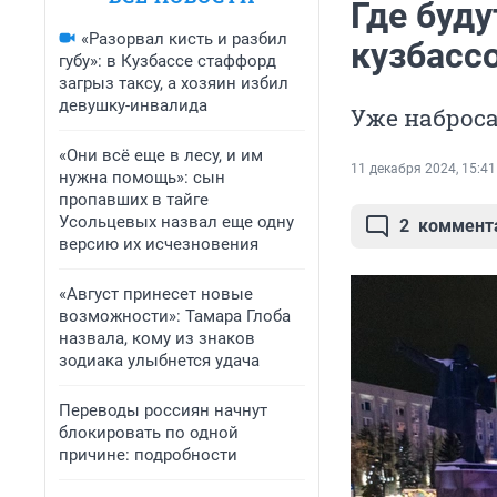
Где буду
«Разорвал кисть и разбил
кузбасс
губу»: в Кузбассе стаффорд
загрыз таксу, а хозяин избил
девушку-инвалида
Уже наброс
«Они всё еще в лесу, и им
11 декабря 2024, 15:41
нужна помощь»: сын
пропавших в тайге
Усольцевых назвал еще одну
2
коммент
версию их исчезновения
«Август принесет новые
возможности»: Тамара Глоба
назвала, кому из знаков
зодиака улыбнется удача
Переводы россиян начнут
блокировать по одной
причине: подробности