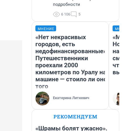
подробности
6 106
5
МНЕНИЕ
МНЕНИ
«Нет некрасивых
«Мы в
городов, есть
Нолан
недофинансированные».
настр
Путешественники
смотр
проехали 2000
чтобы
километров по Уралу на
выгля
машине — стоило ли оно
того
Екатерина Литкевич
РЕКОМЕНДУЕМ
«Шрамы болят ужасно».