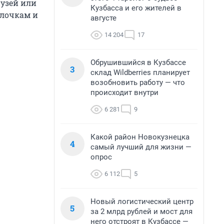
рузей или
Кузбасса и его жителей в
улочкам и
августе
14 204
17
Обрушившийся в Кузбассе
3
склад Wildberries планирует
возобновить работу — что
происходит внутри
6 281
9
Какой район Новокузнецка
4
самый лучший для жизни —
опрос
6 112
5
Новый логистический центр
5
за 2 млрд рублей и мост для
него отстроят в Кузбассе —