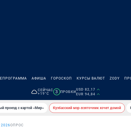
ЛЕПРОГРАММА
АФИША
ГОРОСКОП
КУРСЫ ВАЛЮТ
ZODY
ПР
USD 82,17
СЕЙЧАС
3
ПРОБКИ
+19°C
EUR 94,84
ый проезд с картой «Мир»
Кузбасский мэр-взяточник хочет домой
 2026
ОПРОС