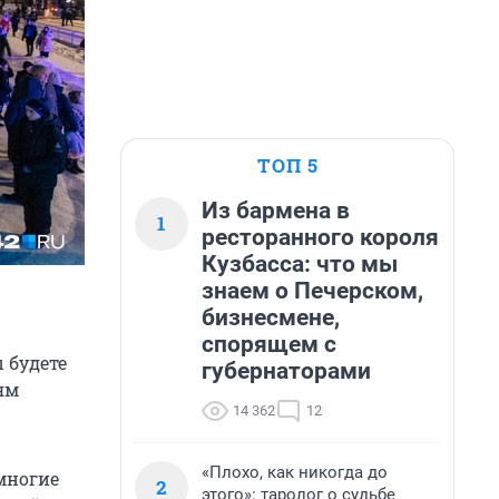
ТОП 5
Из бармена в
1
ресторанного короля
Кузбасса: что мы
знаем о Печерском,
бизнесмене,
спорящем с
ы будете
губернаторами
ям
14 362
12
«Плохо, как никогда до
многие
2
этого»: таролог о судьбе