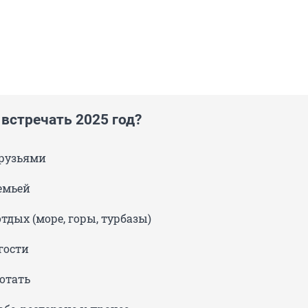
 встречать 2025 год?
друзьями
емьей
отдых (море, горы, турбазы)
гости
отать