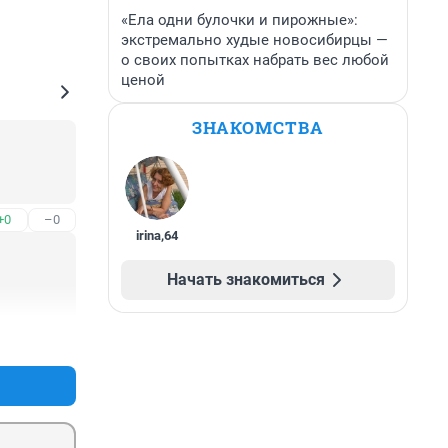
«Ела одни булочки и пирожные»:
экстремально худые новосибирцы —
о своих попытках набрать вес любой
ценой
ЗНАКОМСТВА
+0
–0
irina
,
64
Начать знакомиться
+0
–0