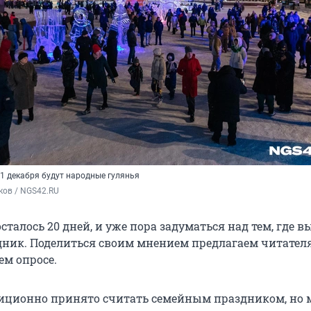
1 декабря будут народные гулянья
ков / NGS42.RU
осталось 20 дней, и уже пора задуматься над тем, где в
дник. Поделиться своим мнением предлагаем читател
ем опросе.
иционно принято считать семейным праздником, но 