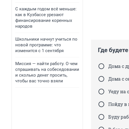
С каждым годом всё меньше:
как в Кузбассе урезают
финансирование коренных
народов
Школьники начнут учиться по
новой программе: что
Где будете
изменится с 1 сентября
Миссия — найти работу. О чем
Дома с 
спрашивать на собеседовании
и сколько денег просить,
Дома с с
чтобы вас точно взяли
Уеду на 
Пойду в 
Буду раб