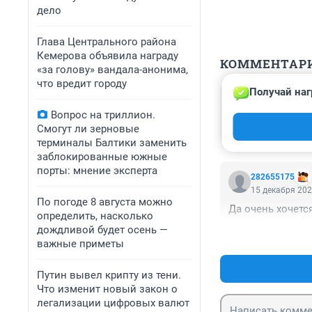
дело
Глава Центрального района
Кемерова объявила награду
КОММЕНТАР
«за голову» вандала-анонима,
что вредит городу
Получай наг
Гость
18 декабря 202
Вопрос на триллион.
Лучший подарок 
Смогут ли зерновые
терминалы Балтики заменить
заблокированные южные
порты: мнение эксперта
282655175
15 декабря 202
По погоде 8 августа можно
Да очень хочетс
определить, насколько
дождливой будет осень —
важные приметы
Путин вывел крипту из тени.
Что изменит новый закон о
легализации цифровых валют