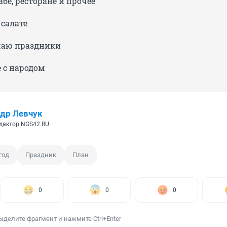
пабе, ресторане и прочее
салате
чаю праздники
 с народом
др Левчук
дактор NGS42.RU
год
Праздник
План
0
0
0
ыделите фрагмент и нажмите Ctrl+Enter