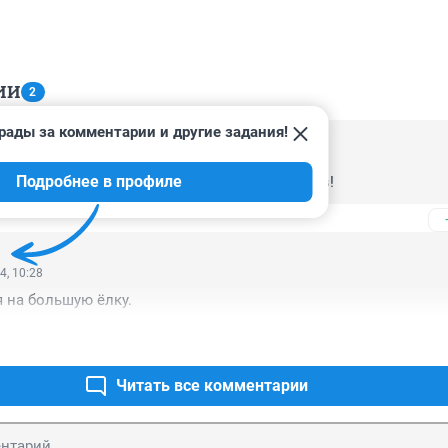
ИИ
2
рады за комментарии и другие задания!
4, 11:46
Подробнее в профиле
на Новый год - счастливые лица домочадцев!
4, 10:28
я на большую ёлку.
Читать все комментарии