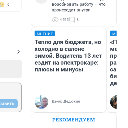
возобновить работу — что
0
происходит внутри
4 515
8
МНЕНИЕ
МНЕНИ
Тепло для бюджета, но
«Поку
холодно в салоне
мешке
зимой. Водитель 13 лет
предп
ездит на электрокаре:
расска
плюсы и минусы
самом
бизне
дешев
Денис Дедюхин
равить
РЕКОМЕНДУЕМ