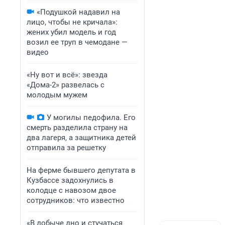
«Подушкой надавил на
лицо, чтобы не кричала»:
жених убил модель и год
возил ее труп в чемодане —
видео
«Ну вот и всё»: звезда
«Дома-2» развелась с
молодым мужем
У могилы педофила. Его
смерть разделила страну на
два лагеря, а защитника детей
отправила за решетку
На ферме бывшего депутата в
Кузбассе задохнулись в
колодце с навозом двое
сотрудников: что известно
«В добыче дно и стучаться