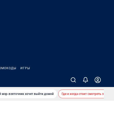
ОМОКОДЫ
ИГРЫ
й мэр-взяточник хочет выйти домой
Где и когда стоит смотреть звездоп