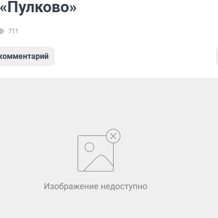
 «Пулково»
711
 комментарий