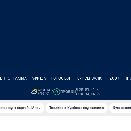
ЛЕПРОГРАММА
АФИША
ГОРОСКОП
КУРСЫ ВАЛЮТ
ZODY
ПР
USD 81,41
СЕЙЧАС
0
ПРОБКИ
+16°C
EUR 94,06
 проезд с картой «Мир»
Топливо в Кузбассе подешевело
Кузбасски