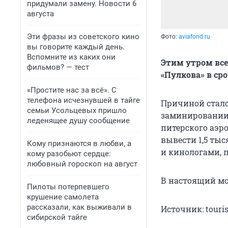
придумали замену. Новости 6
августа
Эти фразы из советского кино
Фото:
aviafond.ru
вы говорите каждый день.
Вспомните из каких они
Этим утром все
фильмов? — тест
«Пулкова» в ср
«Простите нас за всё». С
телефона исчезнувшей в тайге
Причиной стало
семьи Усольцевых пришло
заминировании 
леденящее душу сообщение
питерского аэр
вывести 1,5 ты
Кому признаются в любви, а
и кинологами, п
кому разобьют сердце:
любовный гороскоп на август
В настоящий мо
Пилоты потерпевшего
крушение самолета
рассказали, как выживали в
Источник: touris
сибирской тайге