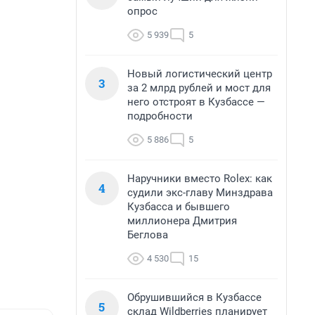
опрос
5 939
5
Новый логистический центр
3
за 2 млрд рублей и мост для
него отстроят в Кузбассе —
подробности
5 886
5
Наручники вместо Rolex: как
4
судили экс-главу Минздрава
Кузбасса и бывшего
миллионера Дмитрия
Беглова
4 530
15
Обрушившийся в Кузбассе
5
склад Wildberries планирует