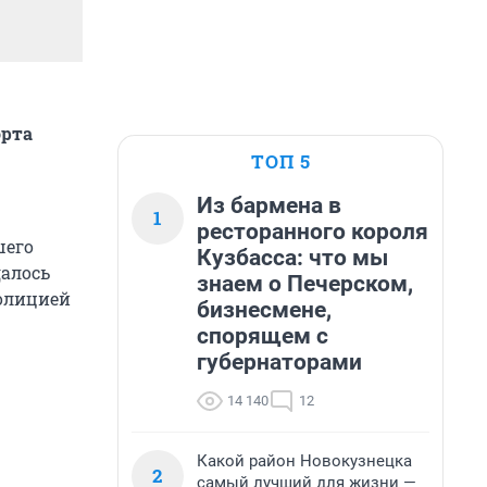
орта
ТОП 5
Из бармена в
1
ресторанного короля
шего
Кузбасса: что мы
далось
знаем о Печерском,
полицией
бизнесмене,
спорящем с
губернаторами
14 140
12
Какой район Новокузнецка
2
самый лучший для жизни —