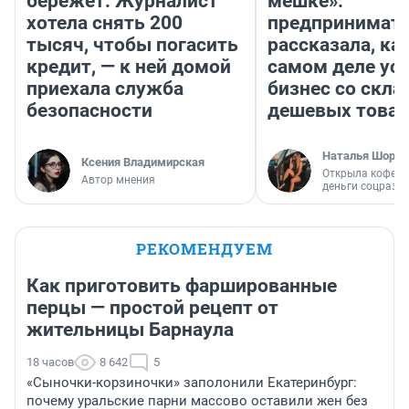
бережет. Журналист
мешке»:
хотела снять 200
предпринимат
тысяч, чтобы погасить
рассказала, как
кредит, — к ней домой
самом деле ус
приехала служба
бизнес со скл
безопасности
дешевых това
Наталья Шорох
Ксения Владимирская
Открыла кофейн
Автор мнения
деньги соцразв
РЕКОМЕНДУЕМ
Как приготовить фаршированные
перцы — простой рецепт от
жительницы Барнаула
18 часов
8 642
5
«Сыночки-корзиночки» заполонили Екатеринбург:
почему уральские парни массово оставили жен без