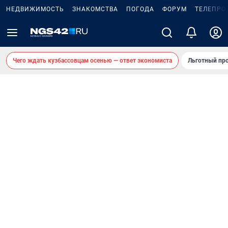
НЕДВИЖИМОСТЬ
ЗНАКОМСТВА
ПОГОДА
ФОРУМ
ТЕЛЕПРО
Чего ждать кузбассовцам осенью — ответ экономиста
Льготный про