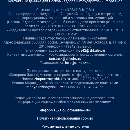
Контактные данные для Роскомнадзора и государственных органов
Сетевое издание «NGS42.RU» (18+)
Зарегистрировано Федеральной службой по надзору в сфере связи,
информационных технологий и массовых коммуникаций
(Роскомнадзор). Регистрационный номер и дата принятия решения о
регистрации - ЭЛ № ФС 77-78817 от 07.08.2020 г.
Учредитель: Общество с ограниченной ответственностью "ИНТЕРНЕТ
ТЕХНОЛОГИИ"
Главный редактор: Левчук Александр Николаевич
Адрес редакции: 650000, Россия, Кемерово, ул. 50 лет Октября, д. 11, офис
201, телефон +7 (3842) 23-22-60
Электронный адрес редакции:
ngs42@shkulev.ru
Контактные данные для Роскомнадзора и государственных органов:
juristnsk@shkulev.ru
Техподдержка:
help@shkulev.ru
По вопросам коммерческого сотрудничества:
Жапарова Жанна, менеджер по работе с федеральными клиентами
zhanna.zhaparova@shkulev.ru
, моб. + 7 982 640 34 32
Ревина Мария, директор по работе с федеральными клиентами
mariya.revina@shkulev.ru
, моб. +7 910 402 4056
Редакция сайта не несет ответственности за достоверность
информации, содержащейся в рекламных объявлениях.
Информация об ограничениях
Политика использования cookies
Рекомендательные системы