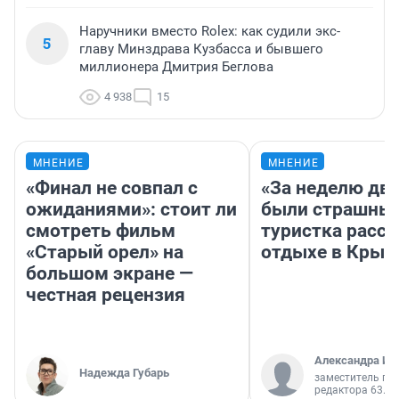
Наручники вместо Rolex: как судили экс-
5
главу Минздрава Кузбасса и бывшего
миллионера Дмитрия Беглова
4 938
15
МНЕНИЕ
МНЕНИЕ
«Финал не совпал с
«За неделю две
ожиданиями»: стоит ли
были страшные
смотреть фильм
туристка расск
«Старый орел» на
отдыхе в Крым
большом экране —
честная рецензия
Александра Ис
Надежда Губарь
заместитель гл
редактора 63.RU