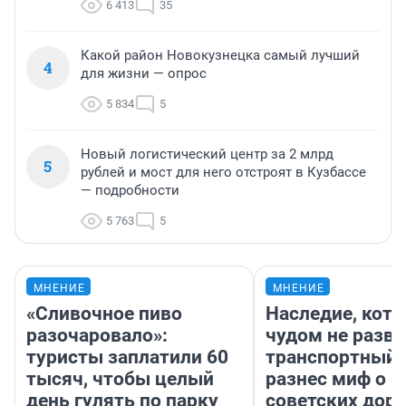
6 413
35
Какой район Новокузнецка самый лучший
4
для жизни — опрос
5 834
5
Новый логистический центр за 2 млрд
5
рублей и мост для него отстроят в Кузбассе
— подробности
5 763
5
МНЕНИЕ
МНЕНИЕ
«Сливочное пиво
Наследие, кото
разочаровало»:
чудом не разва
туристы заплатили 60
транспортный 
тысяч, чтобы целый
разнес миф о 
день гулять по парку
советских доро