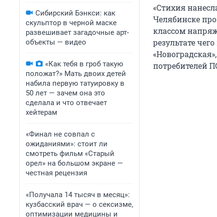
«Стихия нанесла
Сибирский Бэнкси: как
Челябинске про
скульптор в черной маске
классом напряж
развешивает загадочные арт-
результате чег
объекты — видео
«Новоградская»,
«Как тебя в гроб такую
потребителей П
положат?» Мать двоих детей
набила первую татуировку в
50 лет — зачем она это
сделала и что отвечает
хейтерам
«Финал не совпал с
ожиданиями»: стоит ли
смотреть фильм «Старый
орел» на большом экране —
честная рецензия
«Получала 14 тысяч в месяц»:
кузбасский врач — о сексизме,
оптимизации медицины и