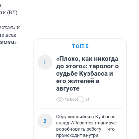
в
и (ВЛ)
в
ская» и
ие всех
хемам».
ТОП 5
«Плохо, как никогда
1
до этого»: таролог о
судьбе Кузбасса и
его жителей в
августе
15 009
21
Обрушившийся в Кузбассе
2
склад Wildberries планирует
возобновить работу — что
происходит внутри