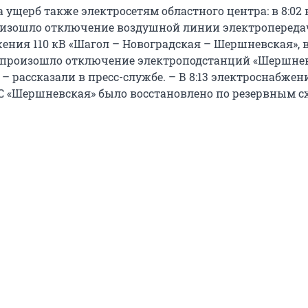
 ущерб также электросетям областного центра: в 8:02 
изошло отключение воздушной линии электропередач
ения 110 кВ «Шагол – Новоградская – Шершневская», 
о произошло отключение электроподстанций «Шершнев
 – рассказали в пресс-службе. – В 8:13 электроснабжен
С «Шершневская» было восстановлено по резервным с