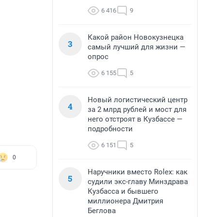
6 416
9
Какой район Новокузнецка
3
самый лучший для жизни —
опрос
6 155
5
Новый логистический центр
4
за 2 млрд рублей и мост для
него отстроят в Кузбассе —
подробности
6 151
5
0
Наручники вместо Rolex: как
5
судили экс-главу Минздрава
Кузбасса и бывшего
миллионера Дмитрия
Беглова