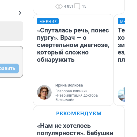
4 851
15
МНЕНИЕ
МНЕНИ
«Спуталась речь, понес
Тепло
пургу». Врач — о
холод
смертельном диагнозе,
зимой
который сложно
ездит
обнаружить
плюсы
равить
Ирина Волкова
Главврач клиники
«Реабилитация доктора
Волковой»
РЕКОМЕНДУЕМ
«Нам не хотелось
популярности». Бабушки