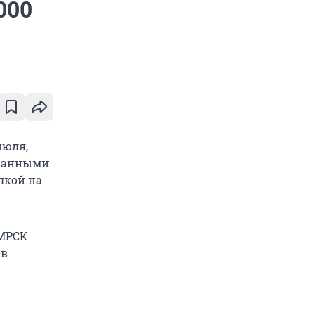
000
июля,
званными
лкой на
 МРСК
ов