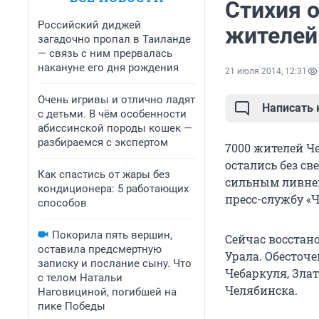
Стихия о
Российский диджей
жителей
загадочно пропал в Таиланде
— связь с ним прервалась
накануне его дня рождения
21 июля 2014, 12:31
Очень игривы и отлично ладят
Написать
с детьми. В чём особенности
абиссинской породы кошек —
разбираемся с экспертом
7000 жителей Ч
остались без св
Как спастись от жары без
сильным ливнем
кондиционера: 5 работающих
пресс-службу «Ч
способов
Покорила пять вершин,
Сейчас восстан
оставила предсмертную
Урала. Обесточ
записку и послание сыну. Что
Чебаркуля, Злат
с телом Натальи
Челябинска.
Наговициной, погибшей на
пике Победы