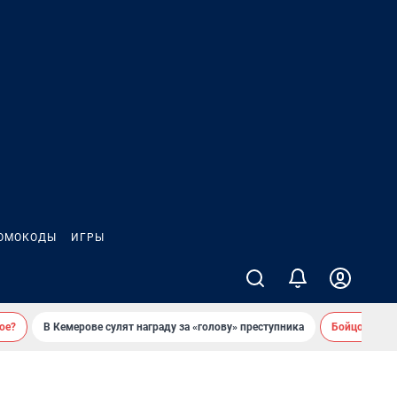
ОМОКОДЫ
ИГРЫ
ое?
В Кемерове сулят награду за «голову» преступника
Бойцовский 