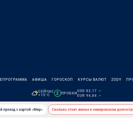
ЛЕПРОГРАММА
АФИША
ГОРОСКОП
КУРСЫ ВАЛЮТ
ZODY
ПР
USD 82,17
СЕЙЧАС
2
ПРОБКИ
+15°C
EUR 94,84
й проезд с картой «Мир»
Сколько стоит жилье в кемеровском долгостр