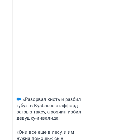
«Разорвал кисть и разбил
губу»: в Кузбассе стаффорд
загрыз таксу, а хозяин избил
девушку-инвалида
«Они всё еще в лесу, и им
нужна помощь»: сын