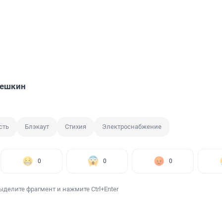
решкин
сть
Блэкаут
Стихия
Электроснабжение
0
0
0
ыделите фрагмент и нажмите Ctrl+Enter