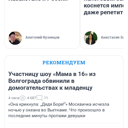
коснется импор
даже репетито
Анатолий Кузнецов
Анастасия Зав
РЕКОМЕНДУЕМ
Участницу шоу «Мама в 16» из
Волгограда обвинили в
домогательствах к младенцу
4 часа
4 687
11
«Она крикнула: „Дядя Боря!“» Москвичка исчезла
ночью у океана во Вьетнаме. Что произошло в
последние минуты пропажи девушки