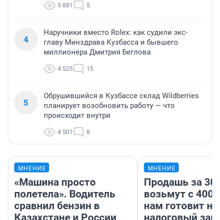
5 881
5
Наручники вместо Rolex: как судили экс-
4
главу Минздрава Кузбасса и бывшего
миллионера Дмитрия Беглова
4 525
15
Обрушившийся в Кузбассе склад Wildberries
5
планирует возобновить работу — что
происходит внутри
4 501
8
МНЕНИЕ
МНЕНИЕ
«Машина просто
Продашь за 300
полетела». Водитель
возьмут с 4000
сравнил бензин в
нам готовит н
Казахстане и России
налоговый зако