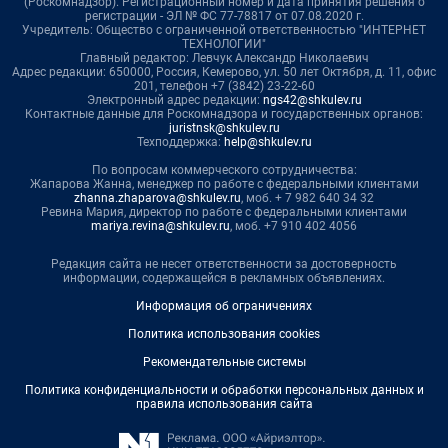
(Роскомнадзор). Регистрационный номер и дата принятия решения о
регистрации - ЭЛ № ФС 77-78817 от 07.08.2020 г.
Учредитель: Общество с ограниченной ответственностью "ИНТЕРНЕТ
ТЕХНОЛОГИИ"
Главный редактор: Левчук Александр Николаевич
Адрес редакции: 650000, Россия, Кемерово, ул. 50 лет Октября, д. 11, офис
201, телефон +7 (3842) 23-22-60
Электронный адрес редакции:
ngs42@shkulev.ru
Контактные данные для Роскомнадзора и государственных органов:
juristnsk@shkulev.ru
Техподдержка:
help@shkulev.ru
По вопросам коммерческого сотрудничества:
Жапарова Жанна, менеджер по работе с федеральными клиентами
zhanna.zhaparova@shkulev.ru
, моб. + 7 982 640 34 32
Ревина Мария, директор по работе с федеральными клиентами
mariya.revina@shkulev.ru
, моб. +7 910 402 4056
Редакция сайта не несет ответственности за достоверность
информации, содержащейся в рекламных объявлениях.
Информация об ограничениях
Политика использования cookies
Рекомендательные системы
Политика конфиденциальности и обработки персональных данных и
правила использования сайта