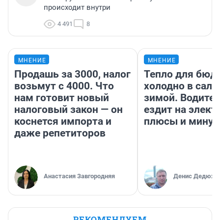
происходит внутри
4 491
8
МНЕНИЕ
МНЕНИЕ
Продашь за 3000, налог
Тепло для бюд
возьмут с 4000. Что
холодно в сало
нам готовит новый
зимой. Водител
налоговый закон — он
ездит на элект
коснется импорта и
плюсы и мину
даже репетиторов
Анастасия Завгородняя
Денис Дедюхи
РЕКОМЕНДУЕМ