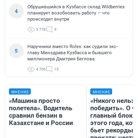
Обрушившийся в Кузбассе склад Wildberries
4
планирует возобновить работу — что
происходит внутри
5 778
9
Наручники вместо Rolex: как судили экс-
5
главу Минздрава Кузбасса и бывшего
миллионера Дмитрия Беглова
4 706
15
МНЕНИЕ
МНЕНИЕ
«Машина просто
«Никого нельз
полетела». Водитель
победить». О ч
сравнил бензин в
главный блокб
Казахстане и России
этого года, ко
бьет рекорды 
прокате: честн