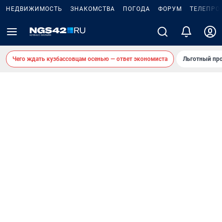
НЕДВИЖИМОСТЬ
ЗНАКОМСТВА
ПОГОДА
ФОРУМ
ТЕЛЕПРО
Чего ждать кузбассовцам осенью — ответ экономиста
Льготный про