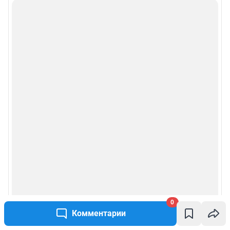
Подписаться на новости
Сообщить новость
Рубрики
Реклама на сайте
Прайс-лист
О компании
Наши награды
Наши вакансии
0
Комментарии
Техподдержка