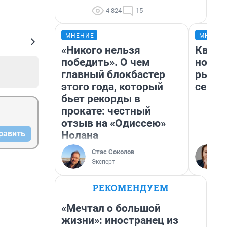
4 824
15
МНЕНИЕ
МНЕНИ
«Никого нельзя
Кварт
победить». О чем
но де
главный блокбастер
рынок
этого года, который
сейча
бьет рекорды в
прокате: честный
отзыв на «Одиссею»
равить
Нолана
Стас Соколов
Эксперт
РЕКОМЕНДУЕМ
«Мечтал о большой
жизни»: иностранец из