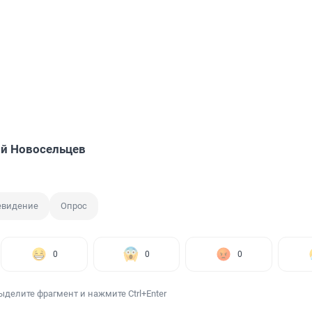
й Новосельцев
евидение
Опрос
0
0
0
ыделите фрагмент и нажмите Ctrl+Enter