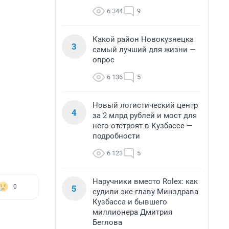
6 344
9
Какой район Новокузнецка
3
самый лучший для жизни —
опрос
6 136
5
Новый логистический центр
4
за 2 млрд рублей и мост для
него отстроят в Кузбассе —
подробности
6 123
5
Наручники вместо Rolex: как
5
0
судили экс-главу Минздрава
Кузбасса и бывшего
миллионера Дмитрия
Беглова