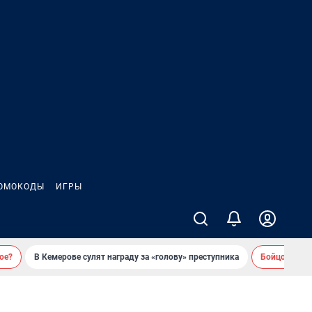
ОМОКОДЫ
ИГРЫ
ое?
В Кемерове сулят награду за «голову» преступника
Бойцовский 