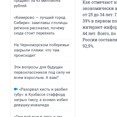
продают за 43 миллиона
Как отмечают а
рублей
экономически а
от 25 до 34 лет
«Кемерово — лучший город
39% в первом по
Сибири»: замглавы столицы
интернет-информ
региона рассказал, почему
44 лет. Всего, 
сюда стоит переехать
России составля
На Черноморском побережье
92,9%.
закрыли пляжи: что там
происходит
Эти вопросы для будущих
первоклассников под силу не
всем взрослым. А вам?
«Разорвал кисть и разбил
губу»: в Кузбассе стаффорд
загрыз таксу, а хозяин избил
девушку-инвалида
«Они всё еще в лесу, и им