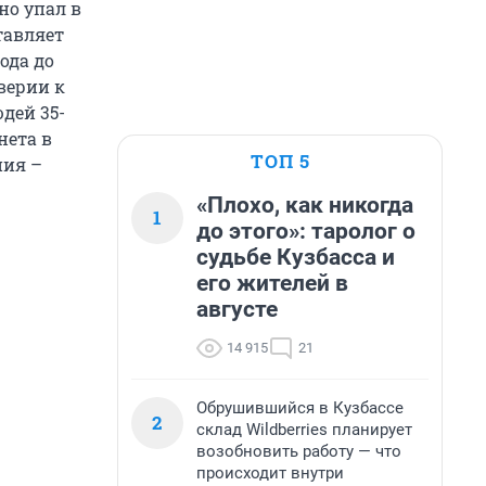
но упал в
тавляет
года до
оверии к
дей 35-
нета в
ТОП 5
ния –
«Плохо, как никогда
1
до этого»: таролог о
судьбе Кузбасса и
его жителей в
августе
14 915
21
Обрушившийся в Кузбассе
2
склад Wildberries планирует
возобновить работу — что
происходит внутри