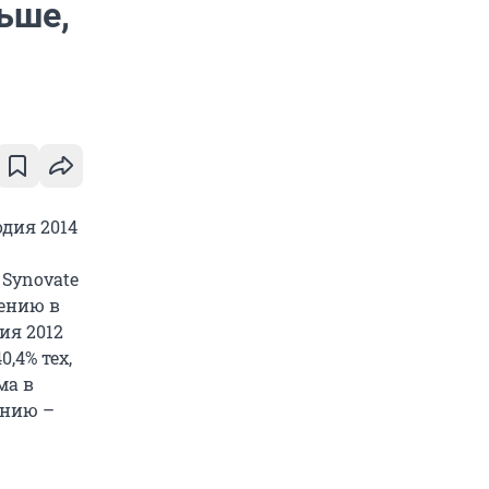
ьше,
дия 2014
Synovate
дению в
ия 2012
,4% тех,
ма в
ению –