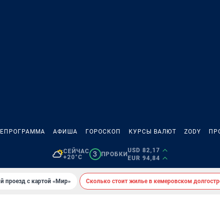
ЛЕПРОГРАММА
АФИША
ГОРОСКОП
КУРСЫ ВАЛЮТ
ZODY
ПР
USD 82,17
СЕЙЧАС
3
ПРОБКИ
+20°C
EUR 94,84
й проезд с картой «Мир»
Сколько стоит жилье в кемеровском долгостр