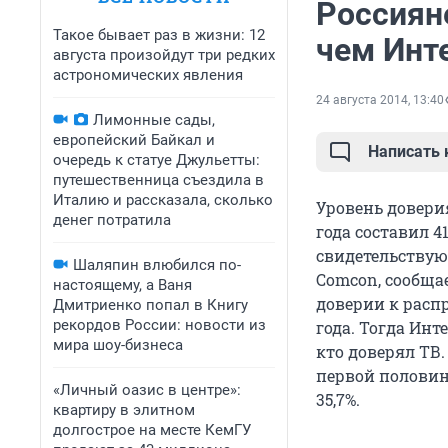
Россиян
Такое бывает раз в жизни: 12
чем Инт
августа произойдут три редких
астрономических явления
24 августа 2014, 13:40
Лимонные сады,
европейский Байкал и
Написать
очередь к статуе Джульетты:
путешественница съездила в
Италию и рассказала, сколько
Уровень довери
денег потратила
года составил 
свидетельствую
Шаляпин влюбился по-
Comcon, сообща
настоящему, а Ваня
доверии к расп
Дмитриенко попал в Книгу
рекордов России: новости из
года. Тогда Инт
мира шоу-бизнеса
кто доверял ТВ.
первой половине
«Личный оазис в центре»:
35,7%.
квартиру в элитном
долгострое на месте КемГУ