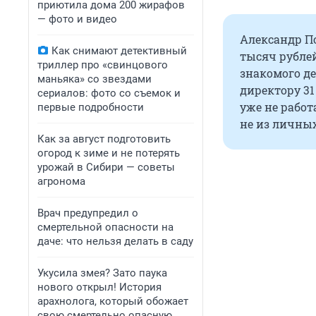
приютила дома 200 жирафов
— фото и видео
Александр По
Как снимают детективный
тысяч рублей
триллер про «свинцового
знакомого де
маньяка» со звездами
директору 31
сериалов: фото со съемок и
уже не работ
первые подробности
не из личных
Как за август подготовить
огород к зиме и не потерять
урожай в Сибири — советы
агронома
Врач предупредил о
смертельной опасности на
даче: что нельзя делать в саду
Укусила змея? Зато паука
нового открыл! История
арахнолога, который обожает
свою смертельно опасную