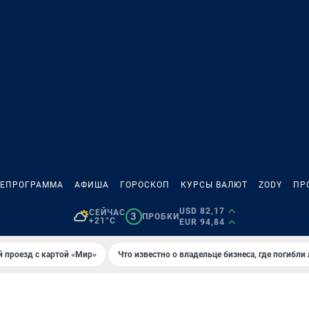
ЛЕПРОГРАММА
АФИША
ГОРОСКОП
КУРСЫ ВАЛЮТ
ZODY
ПР
USD 82,17
СЕЙЧАС
3
ПРОБКИ
+21°C
EUR 94,84
 проезд с картой «Мир»
Что известно о владельце бизнеса, где погибли