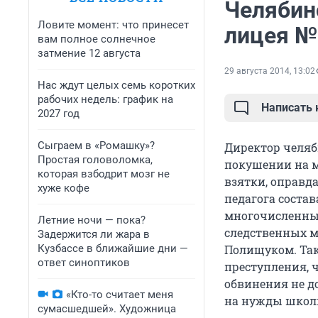
Челябин
Ловите момент: что принесет
лицея №
вам полное солнечное
затмение 12 августа
29 августа 2014, 13:02
Нас ждут целых семь коротких
рабочих недель: график на
Написать
2027 год
Сыграем в «Ромашку»?
Директор челяб
Простая головоломка,
покушении на м
которая взбодрит мозг не
взятки, оправд
хуже кофе
педагога состав
многочисленны
Летние ночи — пока?
следственных м
Задержится ли жара в
Кузбассе в ближайшие дни —
Полищуком. Так
ответ синоптиков
преступления, ч
обвинения не до
«Кто-то считает меня
на нужды школы
сумасшедшей». Художница