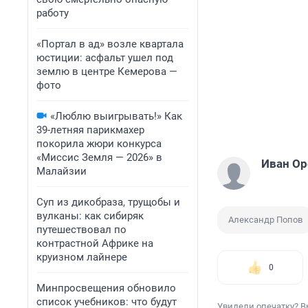
работу
«Портал в ад» возле квартала
юстиции: асфальт ушел под
землю в центре Кемерова —
фото
«Люблю выигрывать!» Как
39-летняя парикмахер
покорила жюри конкурса
«Миссис Земля — 2026» в
Иван О
Малайзии
Суп из дикобраза, трущобы и
вулканы: как сибиряк
Александр Попов
путешествовал по
контрастной Африке на
круизном лайнере
0
Минпросвещения обновило
список учебников: что будут
Увидели опечатку? В