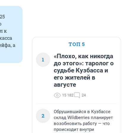
25
о
л к
касса
ТОП 5
йфа, а
«Плохо, как никогда
1
до этого»: таролог о
судьбе Кузбасса и
его жителей в
августе
15 182
24
Обрушившийся в Кузбассе
2
склад Wildberries планирует
возобновить работу — что
происходит внутри