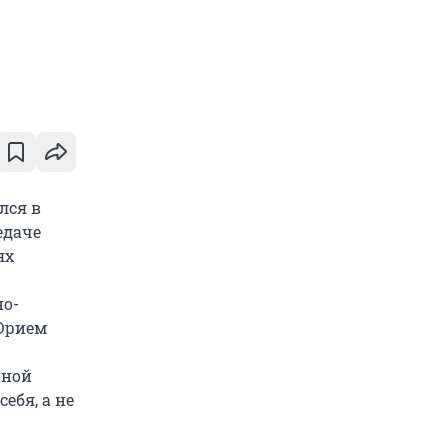
лся в
едаче
ях
о-
 Юрием
оной
ебя, а не