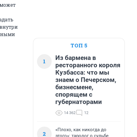
оможет
адать
 внутри
ечными
ТОП 5
Из бармена в
1
ресторанного короля
Кузбасса: что мы
знаем о Печерском,
бизнесмене,
спорящем с
губернаторами
14 362
12
«Плохо, как никогда до
2
этого»: таролог о судьбе