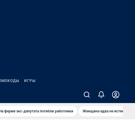
ОМОКОДЫ
ИГРЫ
На ферме экс-депутата погибли работники
Женщина едва не истекла кро