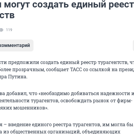
и могут создать единый реес
ств
119
 комментарий
сти предложили создать единый реестр турагентств, 
более прозрачным, сообщает ТАСС со ссылкой на прези
ра Путина.
тва добавил, что «необходимо добиваться надежности 
еятельности турагентов, освобождать рынок от фирм-
сяких мошенников».
я – введение единого реестра турагентов, им могла бы
а из общественных организаций, объединяющих