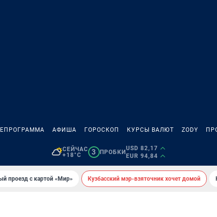
ЛЕПРОГРАММА
АФИША
ГОРОСКОП
КУРСЫ ВАЛЮТ
ZODY
ПР
USD 82,17
СЕЙЧАС
3
ПРОБКИ
+18°C
EUR 94,84
ый проезд с картой «Мир»
Кузбасский мэр-взяточник хочет домой