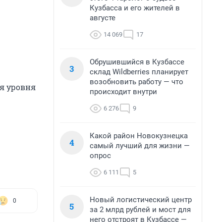
Кузбасса и его жителей в
августе
14 069
17
Обрушившийся в Кузбассе
3
склад Wildberries планирует
возобновить работу — что
я уровня
происходит внутри
6 276
9
Какой район Новокузнецка
4
самый лучший для жизни —
опрос
6 111
5
Новый логистический центр
0
5
за 2 млрд рублей и мост для
него отстроят в Кузбассе —