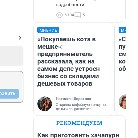
подробности
6 104
5
МНЕНИЕ
МНЕНИ
«Покупаешь кота в
«Спут
мешке»:
пургу»
предприниматель
смерт
рассказала, как на
котор
самом деле устроен
обнар
бизнес со складами
дешевых товаров
равить
Наталья Шорохова
Открыла кофейную точку на
деньги соцразвития
РЕКОМЕНДУЕМ
Как приготовить хачапури