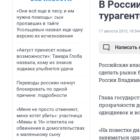
В Росси
«Они всё еще в лесу, и им
турагент
нужна помощь»: сын
пропавших в тайге
Усольцевых назвал еще одну
17 августа 2015, 18:54
версию их исчезновения
Написать
«Август принесет новые
возможности»: Тамара Глоба
назвала, кому из знаков
Российские вла
зодиака улыбнется удача
сделать рынок 
России Владими
Переводы россиян начнут
блокировать по одной
причине: подробности
Глава государс
прозрачности д
«Меня не просто отменяют,
однодневок и в
меня хотят убить»: участница
«Мамы в 16» ответила на
обвинения в домогательствах
«На повестке дн
к маленькому сыну
заниматься одн