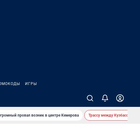
ОМОКОДЫ
ИГРЫ
громный провал возник в центре Кемерова
Трассу между Кузбассом и 