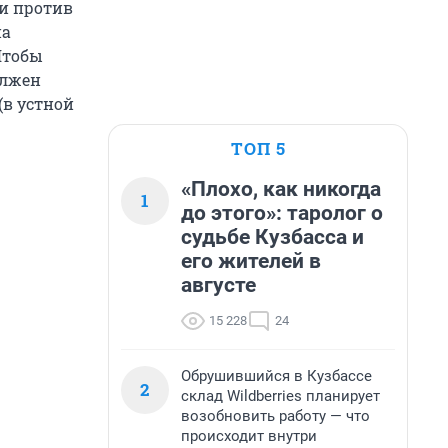
ии против
на
Чтобы
олжен
(в устной
ТОП 5
«Плохо, как никогда
1
до этого»: таролог о
судьбе Кузбасса и
его жителей в
августе
15 228
24
Обрушившийся в Кузбассе
2
склад Wildberries планирует
возобновить работу — что
происходит внутри