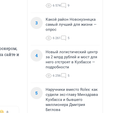
6 574
9
Какой район Новокузнецка
3
самый лучший для жизни —
опрос
6 261
5
рокером,
Новый логистический центр
а сайте и
4
за 2 млрд рублей и мост для
него отстроят в Кузбассе —
подробности
6 256
5
Наручники вместо Rolex: как
5
судили экс-главу Минздрава
Кузбасса и бывшего
миллионера Дмитрия
Беглова
0