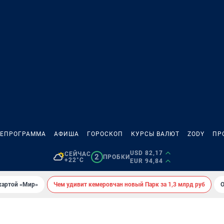
ЛЕПРОГРАММА
АФИША
ГОРОСКОП
КУРСЫ ВАЛЮТ
ZODY
ПР
USD 82,17
СЕЙЧАС
2
ПРОБКИ
+22°C
EUR 94,84
картой «Мир»
Чем удивит кемеровчан новый Парк за 1,3 млрд руб
О