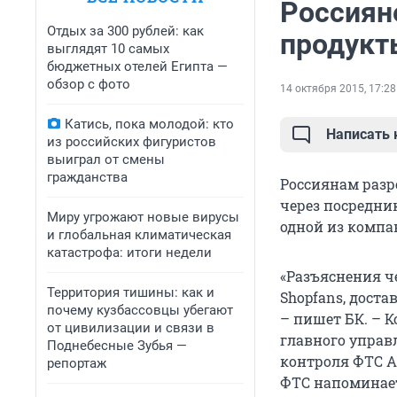
Россиян
Отдых за 300 рублей: как
продукт
выглядят 10 самых
бюджетных отелей Египта —
обзор с фото
14 октября 2015, 17:28
Катись, пока молодой: кто
Написать
из российских фигуристов
выиграл от смены
гражданства
Россиянам разр
через посредни
Миру угрожают новые вирусы
одной из компа
и глобальная климатическая
катастрофа: итоги недели
«Разъяснения ч
Территория тишины: как и
Shopfans, дост
почему кузбассовцы убегают
– пишет БК. – 
от цивилизации и связи в
главного управ
Поднебесные Зубья —
контроля ФТС А
репортаж
ФТС напоминает