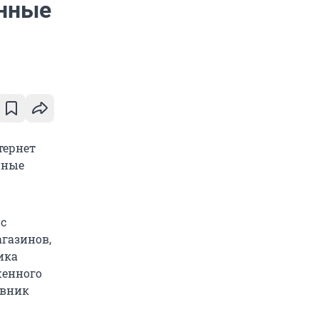
онные
тернет
нные
с
газинов,
ика
женного
овник