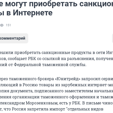
е могут приобретать санкци
ы в Интернете
151
 комментарий
ешили приобретать санкционные продукты в сети Ин
ков, сообщает РБК со ссылкой на разъяснения, получе
ний от Федеральной таможенной службы.
ерез таможенного брокера «Юнитрейд» запросил серви
авляющий в Россию товары из зарубежных интернет-ма
Копия документа, подписанного заместителем начальн
ления организации таможенного оформления и тамо
лександром Морозенковым, есть у РБК. В письме чин
, что Россия запретила импорт "отдельных видов