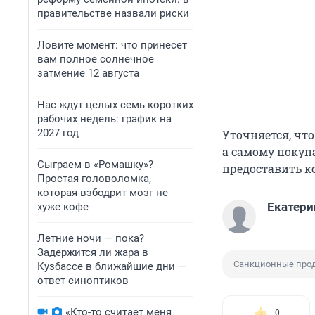
правительстве назвали риски
Ловите момент: что принесет
вам полное солнечное
затмение 12 августа
Нас ждут целых семь коротких
рабочих недель: график на
2027 год
Уточняется, чт
а самому покуп
Сыграем в «Ромашку»?
предоставить к
Простая головоломка,
которая взбодрит мозг не
Екатери
хуже кофе
Летние ночи — пока?
Задержится ли жара в
Санкционные про
Кузбассе в ближайшие дни —
ответ синоптиков
«Кто-то считает меня
0