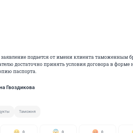
о заявление подается от имени клиента таможенным б
ателю достаточно принять условия договора в форме н
опию паспорта.
на Гвоздикова
дукты
Таможня
0
0
0