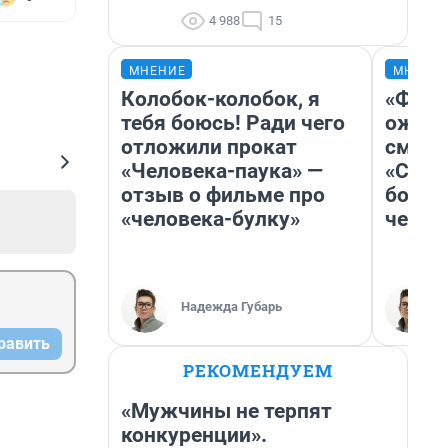
4 988
15
МНЕНИЕ
МНЕНИ
Колобок-колобок, я
«Фина
тебя боюсь! Ради чего
ожида
отложили прокат
смотр
«Человека-паука» —
«Стар
отзыв о фильме про
больш
«человека-булку»
честн
Надежда Губарь
равить
РЕКОМЕНДУЕМ
«Мужчины не терпят
конкуренции».