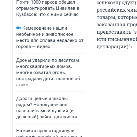
сельхозпродукц
Почти 1000 парков обещал
отремонтировать Цивилев в
российских чин
Кузбассе: что с ними сейчас
товары, которы
заказанная про
Кемеровчане нашли
предоставить "
необычное и живописное
или письменно
место для сплава недалеко от
декларации)"».
города — видео
Дроны ударили по десяткам
многоквартирных домов,
многие охватил огонь,
пострадали дети: главное об
атаке
Дороги целые и школы
рядом? Новокузнечане
назвали самый лучший (и
дешевый) район для жизни
На какой срок отодвинули
реформу семейной ипотеки: в