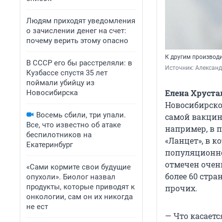
Людям приходят уведомления
о зачислении денег на счет:
почему верить этому опасно
К другим производи
В СССР его бы расстреляли: в
Источник: 
Александ
Кузбассе спустя 35 лет
поймали убийцу из
Елена Хруста
Новосибирска
Новосибирско
Восемь сбили, три упали.
самой вакцин
Все, что известно об атаке
например, в 
беспилотников на
«Ланцет», в к
Екатеринбург
популяционно
отмечен очен
«Сами кормите свои будущие
более 60 стра
опухоли». Биолог назвал
продукты, которые приводят к
прочих.
онкологии, сам он их никогда
не ест
— Что касаетс