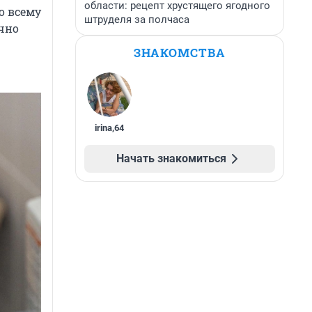
области: рецепт хрустящего ягодного
о всему
штруделя за полчаса
чно
ЗНАКОМСТВА
irina
,
64
Начать знакомиться