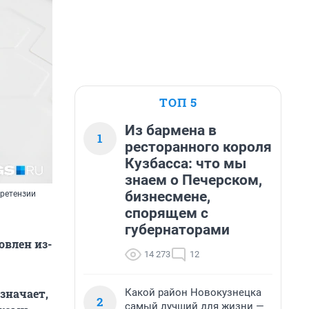
ТОП 5
Из бармена в
1
ресторанного короля
Кузбасса: что мы
знаем о Печерском,
бизнесмене,
претензии
спорящем с
губернаторами
овлен из-
14 273
12
Какой район Новокузнецка
значает,
2
самый лучший для жизни —