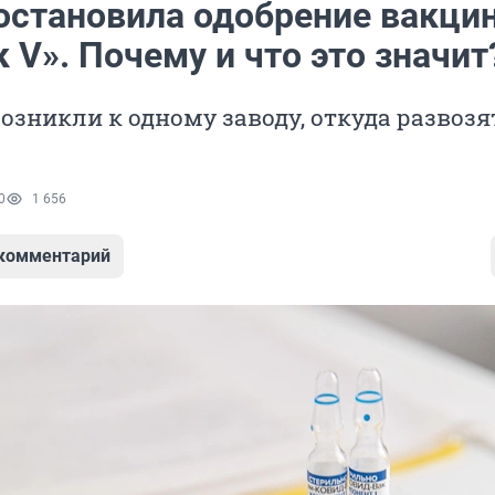
остановила одобрение вакци
 V». Почему и что это значит
озникли к одному заводу, откуда развозя
0
1 656
 комментарий