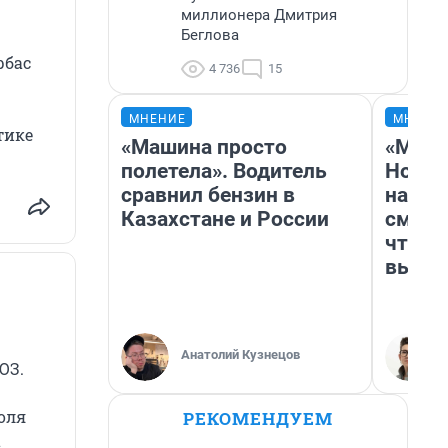
миллионера Дмитрия
Беглова
рбас
4 736
15
МНЕНИЕ
МНЕНИ
тике
«Машина просто
«Мы в
полетела». Водитель
Нолан
сравнил бензин в
настр
Казахстане и России
смотр
чтобы
выгля
Анатолий Кузнецов
ОЗ.
оля
РЕКОМЕНДУЕМ
а