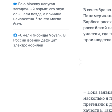
Всю Москву напугал
загадочный взрыв: его звук
В сентябре в
слышали везде, а причина
Панамериканс
неизвестна. Что это могло
Барбоса расс
быть
российской в
участки, где
«Смели гибриды Voyah». В
производства
России возник дефицит
электромобилей
— Пока заявк
Насколько я п
претензии к 
качества. Та