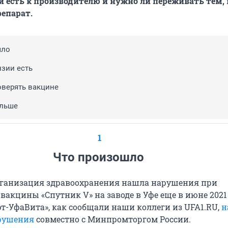
и есть к производителю и нужно ли переживать тем,
репарат.
шло
нзии есть
верять вакцине
альше
1
Что произошло
ганизация здравоохранения нашла нарушения при
вакцины «Спутник V» на заводе в Уфе еще в июне 2021 
т-УфаВита», как сообщали наши коллеги из UFA1.RU,
н
рушения
совместно с Минпромторгом России.