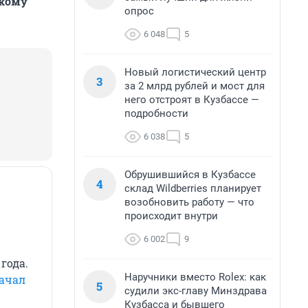
 кому
опрос
6 048
5
Новый логистический центр
3
за 2 млрд рублей и мост для
него отстроят в Кузбассе —
подробности
6 038
5
Обрушившийся в Кузбассе
4
склад Wildberries планирует
возобновить работу — что
происходит внутри
6 002
9
года.
Наручники вместо Rolex: как
ачал
5
судили экс-главу Минздрава
Кузбасса и бывшего