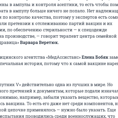
ины в ампулы и контроля асептики, то есть чтобы по
рата в ампулу больше ничего не попало. Нет надлежа
 по контролю качества, поэтому у экспертов есть сом
были претензии к отслеживанию партий вакцин и их
и, по обеспечению стерильности — к спецодежде
на производстве, — говорит терапевт центра семейной
дравица»
Варвара Веретюк.
ицинского агентства «МедАссистанс»
Елена Бобяк
заме
ь печальная история, потому что к самой вакцине нар
путник V» действительно одна из лучших в мире. Но
ного претензий к документам, которые подали изнача
понимаю, например, забыли указать вещество, которы
ь вакцина. То есть его даже нет среди компонентов, н
кой цепочке применялось — нужно было указать. Еще
испытания проводились среди военнослужащих, что