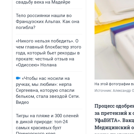
свадьбу века на Мадейре
Тело россиянки нашли во
Французских Альпах. Как она
погибла?
«Никого нельзя победить». О
чем главный блокбастер этого
года, который бьет рекорды в
прокате: честный отзыв на
«Одиссею» Нолана
«Чтобы нас носили на
ручках, мы любим»: нерпа
На этой фотографии ва
Сергеевна, которую спасли
Источник: 
Александр 
бельком, стала звездой Сети.
Видео
Процесс одобре
за претензий к
Тигры на пляже и 300 оленей
УфаВИТА». Вакц
в дикой природе: топ-24
Медицинский об
самых красивых бухт
Приморского края