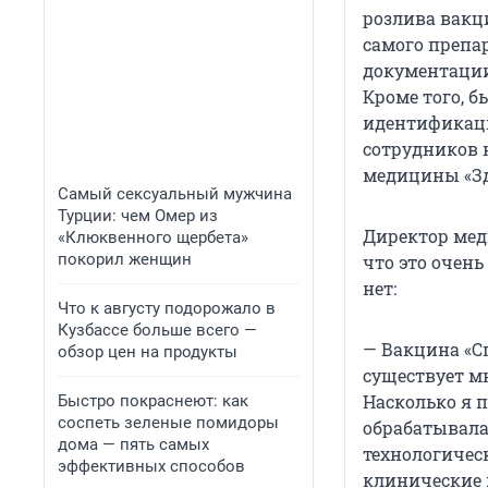
розлива вакц
самого препа
документации
Кроме того, 
идентификаци
сотрудников 
медицины «З
Самый сексуальный мужчина
Турции: чем Омер из
Директор мед
«Клюквенного щербета»
покорил женщин
что это очен
нет:
Что к августу подорожало в
Кузбассе больше всего —
— Вакцина «С
обзор цен на продукты
существует м
Насколько я 
Быстро покраснеют: как
соспеть зеленые помидоры
обрабатывалас
дома — пять самых
технологичес
эффективных способов
клинические 