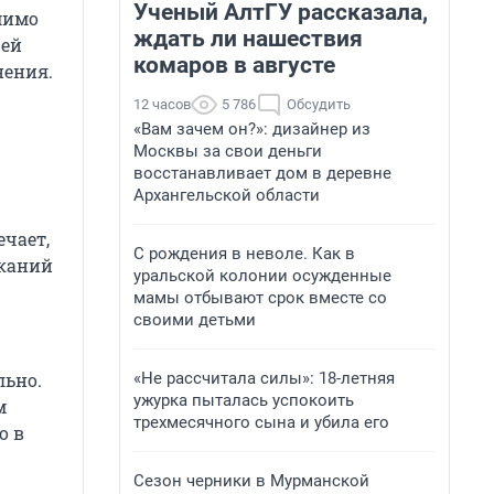
Ученый АлтГУ рассказала,
мимо
ждать ли нашествия
щей
комаров в августе
нения.
12 часов
5 786
Обсудить
«Вам зачем он?»: дизайнер из
Москвы за свои деньги
восстанавливает дом в деревне
Архангельской области
чает,
С рождения в неволе. Как в
еканий
уральской колонии осужденные
мамы отбывают срок вместе со
своими детьми
«Не рассчитала силы»: 18-летняя
льно.
ужурка пыталась успокоить
м
трехмесячного сына и убила его
о в
Сезон черники в Мурманской