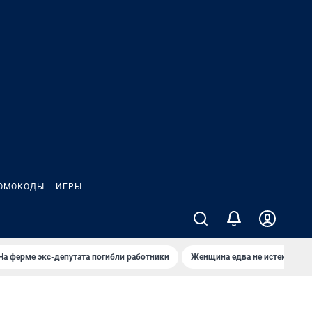
ОМОКОДЫ
ИГРЫ
На ферме экс-депутата погибли работники
Женщина едва не истекла кро