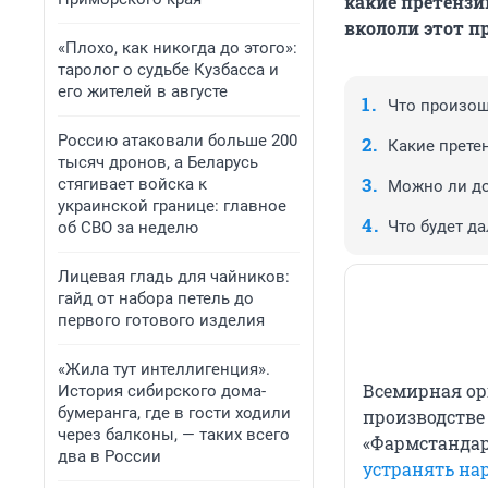
какие претензи
вкололи этот п
«Плохо, как никогда до этого»:
таролог о судьбе Кузбасса и
его жителей в августе
Что произо
Россию атаковали больше 200
Какие прете
тысяч дронов, а Беларусь
стягивает войска к
Можно ли до
украинской границе: главное
Что будет д
об СВО за неделю
Лицевая гладь для чайников:
гайд от набора петель до
первого готового изделия
«Жила тут интеллигенция».
Всемирная ор
История сибирского дома-
бумеранга, где в гости ходили
производстве 
через балконы, — таких всего
«Фармстандар
два в России
устранять на