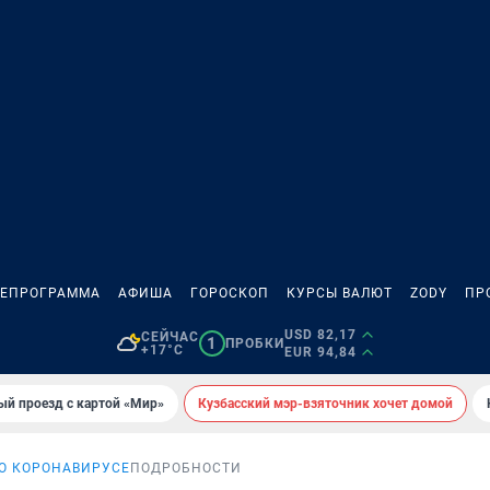
ЛЕПРОГРАММА
АФИША
ГОРОСКОП
КУРСЫ ВАЛЮТ
ZODY
ПР
USD 82,17
СЕЙЧАС
1
ПРОБКИ
+17°C
EUR 94,84
ый проезд с картой «Мир»
Кузбасский мэр-взяточник хочет домой
 О КОРОНАВИРУСЕ
ПОДРОБНОСТИ