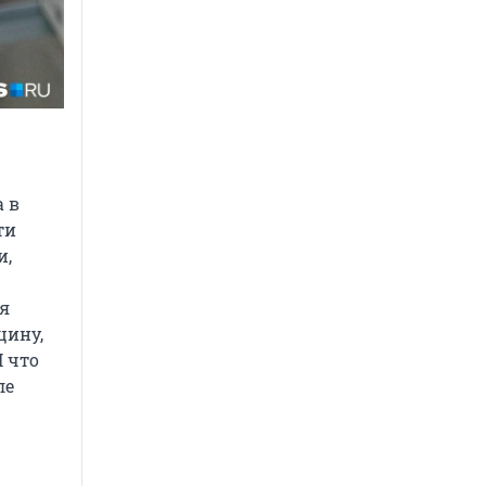
 в
ти
и,
ня
цину,
 что
ле