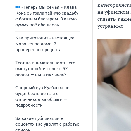
категорическ
«Теперь мы семья!» Клава
на уфимском 
Кока сыграла тайную свадьбу
сказать, каки
с богатым блогером. В какую
сумму всё обошлось
устранимо.
Как приготовить настоящее
мороженое дома: 3
проверенных рецепта
Тест на внимательность: его
смогут пройти только 5%
людей — вы в их числе?
Опорный вуз Кузбасса не
будет брать деньги с
отличников за общаги —
подробности
За какие публикации в
соцсетях вас уволят с работы:
список