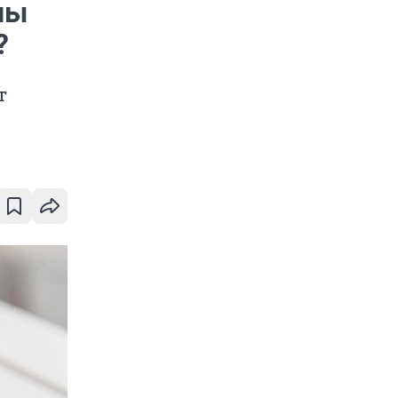
ны
?
т