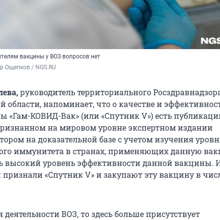
телям вакцины у ВОЗ вопросов нет
р Ощепков / NGS.RU
лева,
руководитель территориального Росздравнадзора
й области, напоминает, что о качестве и эффективнос
ы «Гам-КОВИД-Вак» (или «Спутник V») есть публикаци
признанном на мировом уровне экспертном издании
отором на доказательной базе с учетом изучения уров
го иммунитета в странах, применяющих данную вак
ь высокий уровень эффективности данной вакцины. И
н признали «Спутник V» и закупают эту вакцину в чис
я деятельности ВОЗ, то здесь больше присутствует