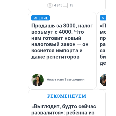
4 845
15
МНЕНИЕ
МНЕНИ
Продашь за 3000, налог
«Поку
возьмут с 4000. Что
мешке
нам готовит новый
предп
налоговый закон — он
расска
коснется импорта и
самом
даже репетиторов
бизне
дешев
Анастасия Завгородняя
РЕКОМЕНДУЕМ
«Выглядит, будто сейчас
развалится»: ребенка из