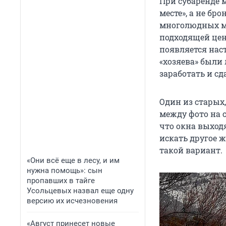
При субаренде 
месте», а не бр
многолюдных ме
подходящей цен
появляется нас
«хозяева» были
заработать и с
Один из старых
между фото на 
что окна выходя
искать другое 
такой вариант.
«Они всё еще в лесу, и им
нужна помощь»: сын
пропавших в тайге
Усольцевых назвал еще одну
версию их исчезновения
«Август принесет новые