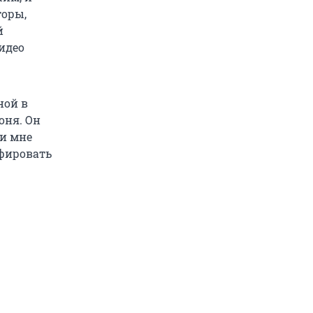
торы,
й
идео
ной в
оня. Он
 и мне
афировать