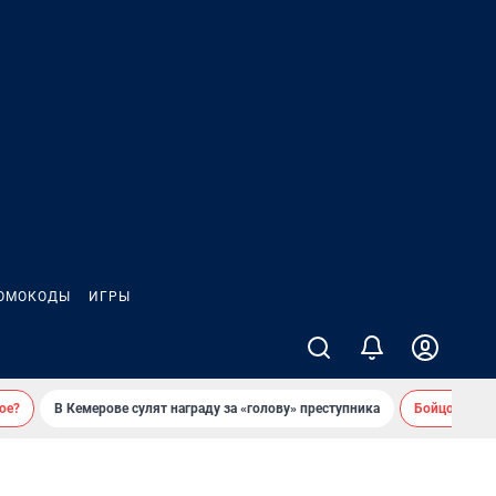
ОМОКОДЫ
ИГРЫ
ое?
В Кемерове сулят награду за «голову» преступника
Бойцовский 