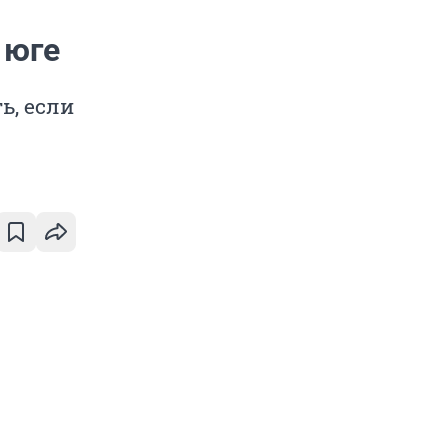
 юге
ь, если