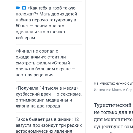
«Как тебя в гроб такую
положат?» Мать двоих детей
набила первую татуировку в
50 лет — зачем она это
сделала и что отвечает
хейтерам
«Финал не совпал с
ожиданиями»: стоит ли
смотреть фильм «Старый
орел» на большом экране —
честная рецензия
На курортах нужно б
«Получала 14 тысяч в месяц»:
Источник: 
Максим Сер
кузбасский врач — о сексизме,
оптимизации медицины и
Туристический 
жизни на два города
не только для в
для мошенников
Такое бывает раз в жизни: 12
августа произойдут три редких
существуют сам
астрономических явления