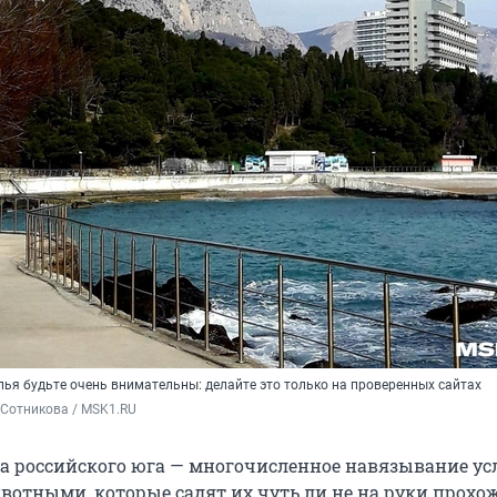
ья будьте очень внимательны: делайте это только на проверенных сайтах
 Сотникова / MSK1.RU
а российского юга — многочисленное навязывание усл
вотными, которые садят их чуть ли не на руки прохо