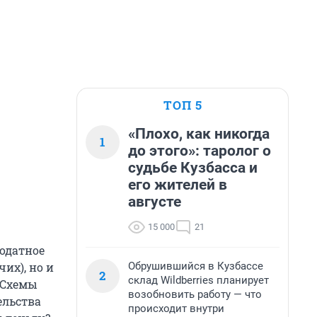
ТОП 5
«Плохо, как никогда
1
до этого»: таролог о
судьбе Кузбасса и
его жителей в
августе
15 000
21
годатное
Обрушившийся в Кузбассе
их), но и
2
склад Wildberries планирует
 Схемы
возобновить работу — что
ельства
происходит внутри