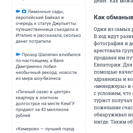
денег. Как можн
Лимонные сады,
Как обманы
европейский Байкал и
очередь к статуе Джульетты:
Один из самых 
путешественница съездила в
Италию и рассказала, сколько
В ход идут разн
денег потратила
фотографии и д
арестовала гру
Прохор Шаляпин влюбился
продавая им пу
по-настоящему, а Ваня
Евпатории. Для
Дмитриенко побил
помощью качес
необычный рекорд: новости
из мира шоу-бизнеса
здравницы и ко
«менеджеры» и 
«Личный оазис в центре»:
с условием, чт
квартиру в элитном
турист получал 
долгострое на месте КемГУ
пожелание счаст
продают за 43 миллиона
обнаруживал на
рублей
нигде. Таким о
«Кемерово — лучший город