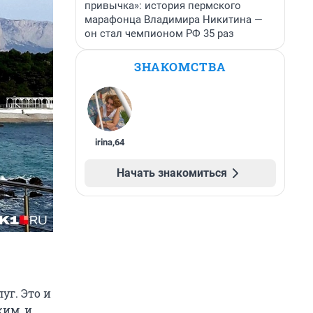
привычка»: история пермского
марафонца Владимира Никитина —
он стал чемпионом РФ 35 раз
ЗНАКОМСТВА
irina
,
64
Начать знакомиться
уг. Это и
жим, и