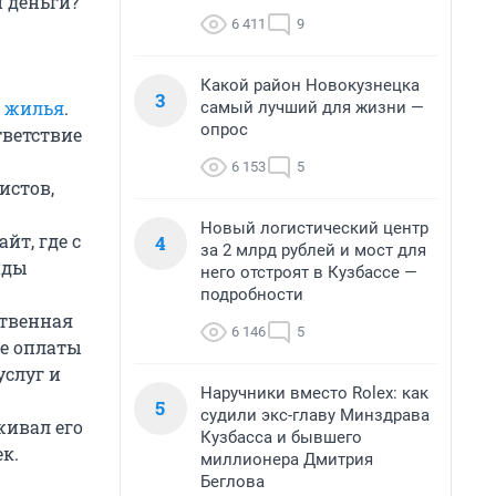
и деньги?
6 411
9
Какой район Новокузнецка
3
 жилья
.
самый лучший для жизни —
опрос
тветствие
6 153
5
истов,
Новый логистический центр
йт, где с
4
за 2 млрд рублей и мост для
иды
него отстроят в Кузбассе —
подробности
ственная
6 146
5
ле оплаты
услуг и
Наручники вместо Rolex: как
5
судили экс-главу Минздрава
живал его
Кузбасса и бывшего
к.
миллионера Дмитрия
Беглова