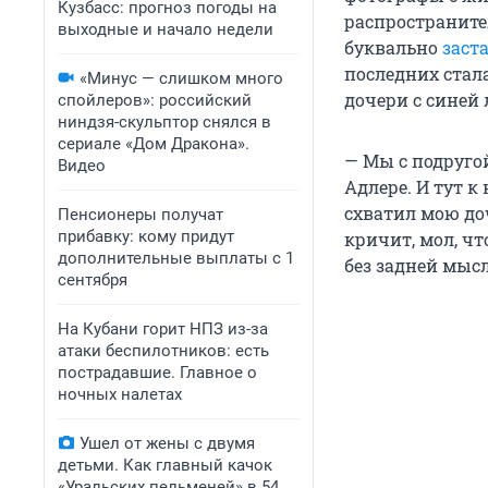
Кузбасс: прогноз погоды на
распространите
выходные и начало недели
буквально
заст
последних стал
«Минус — слишком много
дочери с синей
спойлеров»: российский
ниндзя-скульптор снялся в
сериале «Дом Дракона».
— Мы с подруго
Видео
Адлере. И тут к
схватил мою доч
Пенсионеры получат
прибавку: кому придут
кричит, мол, чт
дополнительные выплаты с 1
без задней мыс
сентября
На Кубани горит НПЗ из-за
атаки беспилотников: есть
пострадавшие. Главное о
ночных налетах
Ушел от жены с двумя
детьми. Как главный качок
«Уральских пельменей» в 54