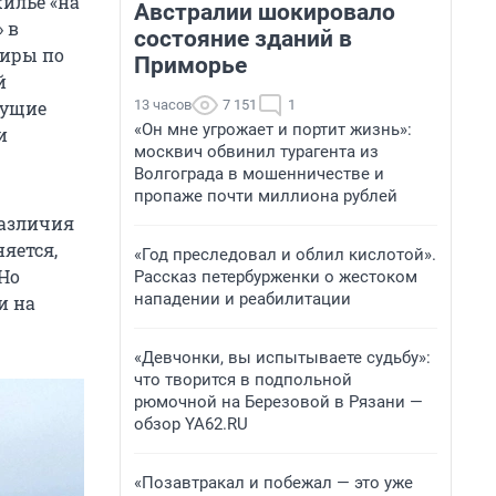
илье «на
Австралии шокировало
 в
состояние зданий в
тиры по
Приморье
й
13 часов
7 151
1
дущие
«Он мне угрожает и портит жизнь»:
и
москвич обвинил турагента из
Волгограда в мошенничестве и
пропаже почти миллиона рублей
различия
яется,
«Год преследовал и облил кислотой».
 Но
Рассказ петербурженки о жестоком
нападении и реабилитации
и на
«Девчонки, вы испытываете судьбу»:
что творится в подпольной
рюмочной на Березовой в Рязани —
обзор YA62.RU
«Позавтракал и побежал — это уже