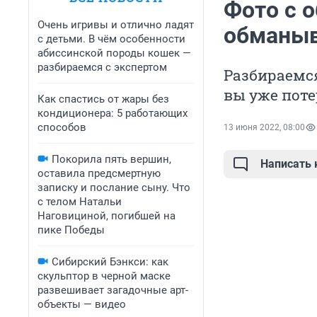
Фото с о
Очень игривы и отлично ладят
обманыв
с детьми. В чём особенности
абиссинской породы кошек —
разбираемся с экспертом
Разбираемся
вы уже поте
Как спастись от жары без
кондиционера: 5 работающих
способов
13 июня 2022, 08:00
Покорила пять вершин,
Написать
оставила предсмертную
записку и послание сыну. Что
с телом Натальи
Наговициной, погибшей на
пике Победы
Сибирский Бэнкси: как
скульптор в черной маске
развешивает загадочные арт-
объекты — видео