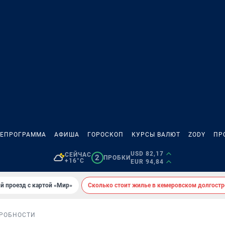
ЛЕПРОГРАММА
АФИША
ГОРОСКОП
КУРСЫ ВАЛЮТ
ZODY
ПР
USD 82,17
СЕЙЧАС
2
ПРОБКИ
+16°C
EUR 94,84
й проезд с картой «Мир»
Сколько стоит жилье в кемеровском долгостр
РОБНОСТИ