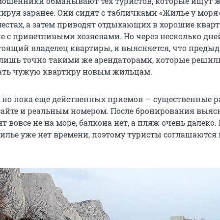
мошенники обманывают тех туристов, которые ищут ж
онируя заранее. Они сидят с табличками «Жилье у моря»
стах, а затем приводят отдыхающих в хорошие квар
е с приветливыми хозяевами. Но через несколько дне
тоящий владелец квартиры, и выясняется, что преды
 лишь точно такими же арендаторами, которые решил
дать чужую квартиру новым жильцам.
, но пока еще действенных приемов — существенные 
сайте и реальным номером. После бронирования выясн
т вовсе не на море, балкона нет, а пляж очень далеко.
жилье уже нет времени, поэтому туристы соглашаются 