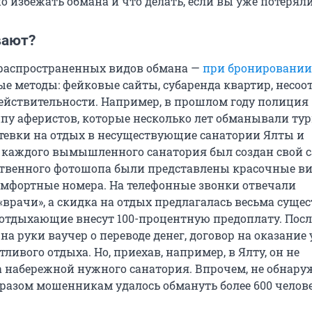
о избежать обмана и что делать, если вы уже потерял
вают?
распространенных видов обмана —
при бронировании
ые методы: фейковые сайты, субаренда квартир, несоо
ействительности. Например, в прошлом году полиция
ппу аферистов, которые несколько лет обманывали тур
тевки на отдых в несуществующие санатории Ялты и
 каждого вымышленного санатория был создан свой са
твенного фотошопа были представлены красочные в
мфортные номера. На телефонные звонки отвечали
«врачи», а скидка на отдых предлагалась весьма суще
о отдыхающие внесут 100-процентную предоплату. Пос
на руки ваучер о переводе денег, договор на оказание 
ливого отдыха. Но, приехав, например, в Ялту, он не
 набережной нужного санатория. Впрочем, не обнару
бразом мошенникам удалось обмануть более 600 челове