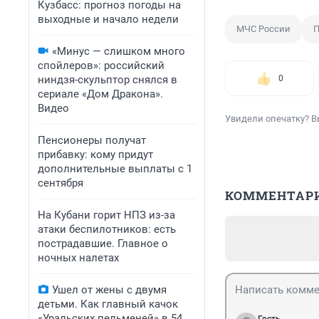
Кузбасс: прогноз погоды на
выходные и начало недели
МЧС России
П
«Минус — слишком много
спойлеров»: российский
ниндзя-скульптор снялся в
0
сериале «Дом Дракона».
Видео
Увидели опечатку? В
Пенсионеры получат
прибавку: кому придут
дополнительные выплаты с 1
сентября
КОММЕНТАР
На Кубани горит НПЗ из-за
атаки беспилотников: есть
пострадавшие. Главное о
ночных налетах
Ушел от жены с двумя
детьми. Как главный качок
«Уральских пельменей» в 54