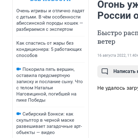
Огонь уж
Очень игривы и отлично ладят
России 
с детьми. В чём особенности
абиссинской породы кошек —
разбираемся с экспертом
Быстро рас
ветер
Как спастись от жары без
кондиционера: 5 работающих
способов
16 августа 2022, 11:40
Покорила пять вершин,
Написать
оставила предсмертную
записку и послание сыну. Что
Не удалось загр
с телом Натальи
Наговициной, погибшей на
пике Победы
Сибирский Бэнкси: как
скульптор в черной маске
развешивает загадочные арт-
объекты — видео