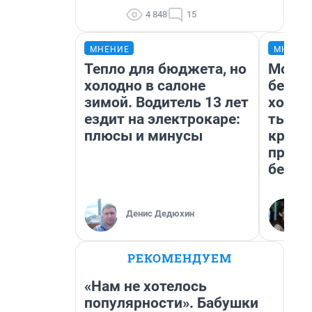
4 848
15
МНЕНИЕ
МНЕНИ
Тепло для бюджета, но
Мой б
холодно в салоне
береж
зимой. Водитель 13 лет
хотел
ездит на электрокаре:
тысяч
плюсы и минусы
креди
приех
безоп
Денис Дедюхин
РЕКОМЕНДУЕМ
«Нам не хотелось
популярности». Бабушки