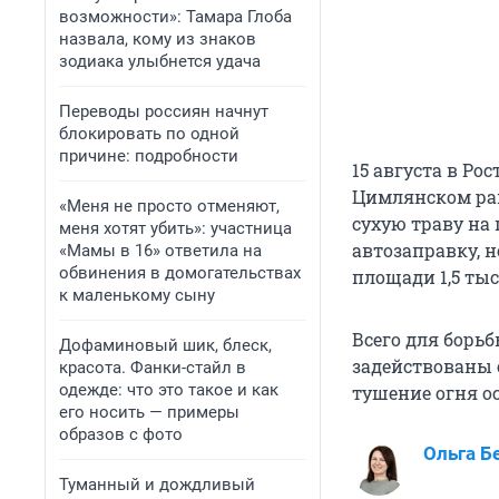
возможности»: Тамара Глоба
назвала, кому из знаков
зодиака улыбнется удача
Переводы россиян начнут
блокировать по одной
причине: подробности
15 августа в Ро
Цимлянском рай
«Меня не просто отменяют,
сухую траву на
меня хотят убить»: участница
автозаправку, 
«Мамы в 16» ответила на
обвинения в домогательствах
площади 1,5 ты
к маленькому сыну
Всего для борь
Дофаминовый шик, блеск,
задействованы о
красота. Фанки-стайл в
одежде: что это такое и как
тушение огня о
его носить — примеры
образов с фото
Ольга Б
Туманный и дождливый