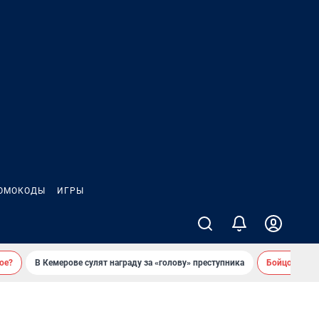
ОМОКОДЫ
ИГРЫ
ое?
В Кемерове сулят награду за «голову» преступника
Бойцовский 