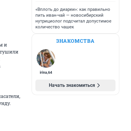
«Вплоть до диареи»: как правильно
пить иван-чай — новосибирский
нутрициолог подсчитал допустимое
количество чашек
ЗНАКОМСТВА
м и
отушили
и
а
irina
,
64
Начать знакомиться
асатели,
унду.