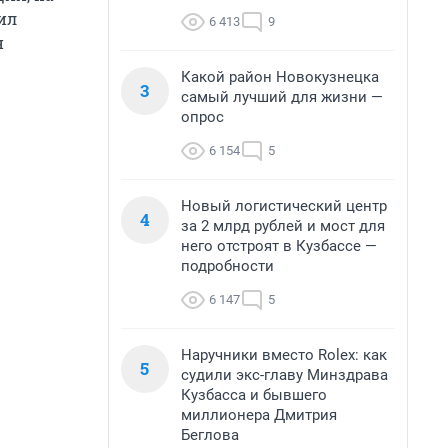
ил
6 413
9
н
Какой район Новокузнецка
3
самый лучший для жизни —
опрос
6 154
5
Новый логистический центр
4
за 2 млрд рублей и мост для
него отстроят в Кузбассе —
подробности
6 147
5
Наручники вместо Rolex: как
5
судили экс-главу Минздрава
Кузбасса и бывшего
миллионера Дмитрия
Беглова