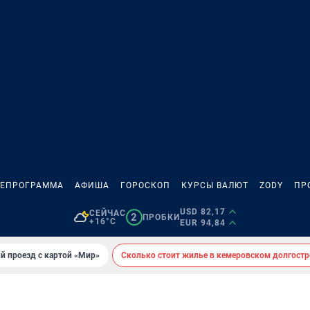
ЛЕПРОГРАММА
АФИША
ГОРОСКОП
КУРСЫ ВАЛЮТ
ZODY
ПР
USD 82,17
СЕЙЧАС
2
ПРОБКИ
+16°C
EUR 94,84
й проезд с картой «Мир»
Сколько стоит жилье в кемеровском долгостр