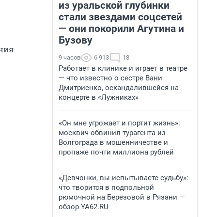
из уральской глубинки
стали звездами соцсетей
— они покорили Агутина и
Бузову
ения
9 часов
6 913
18
Работает в клинике и играет в театре
— что известно о сестре Вани
Дмитриенко, оскандалившейся на
концерте в «Лужниках»
«Он мне угрожает и портит жизнь»:
москвич обвинил турагента из
Волгограда в мошенничестве и
пропаже почти миллиона рублей
«Девчонки, вы испытываете судьбу»:
что творится в подпольной
рюмочной на Березовой в Рязани —
обзор YA62.RU