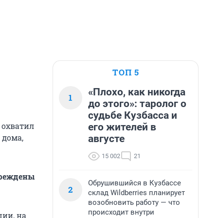
ТОП 5
«Плохо, как никогда
1
до этого»: таролог о
судьбе Кузбасса и
 охватил
его жителей в
 дома,
августе
15 002
21
вреждены
Обрушившийся в Кузбассе
2
склад Wildberries планирует
возобновить работу — что
происходит внутри
ии, на