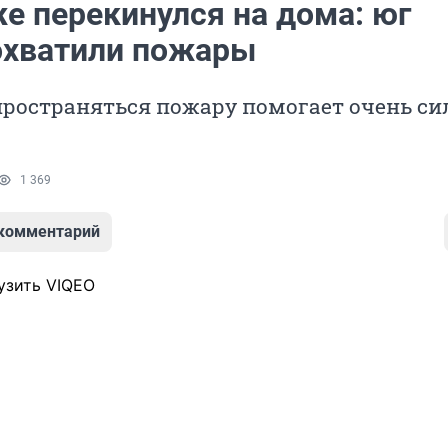
е перекинулся на дома: юг
охватили пожары
пространяться пожару помогает очень с
1 369
 комментарий
узить VIQEO