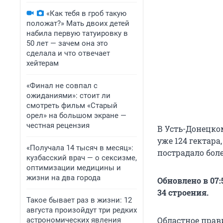
«Как тебя в гроб такую
положат?» Мать двоих детей
набила первую татуировку в
50 лет — зачем она это
сделала и что отвечает
хейтерам
«Финал не совпал с
ожиданиями»: стоит ли
смотреть фильм «Старый
орел» на большом экране —
честная рецензия
В Усть-Донецком
уже 124 гектара
«Получала 14 тысяч в месяц»:
пострадало боле
кузбасский врач — о сексизме,
оптимизации медицины и
жизни на два города
Обновлено в 07
34 строения.
Такое бывает раз в жизни: 12
августа произойдут три редких
Областное прав
астрономических явления