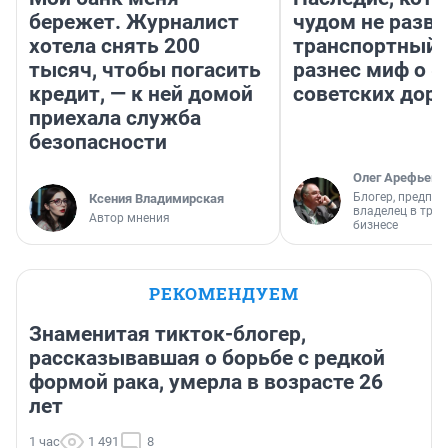
бережет. Журналист
чудом не разва
хотела снять 200
транспортный 
тысяч, чтобы погасить
разнес миф о 
кредит, — к ней домой
советских доро
приехала служба
безопасности
Олег Арефьев
Блогер, предпри
Ксения Владимирская
владелец в тра
Автор мнения
бизнесе
РЕКОМЕНДУЕМ
Знаменитая тикток-блогер,
рассказывавшая о борьбе с редкой
формой рака, умерла в возрасте 26
лет
1 час
1 491
8