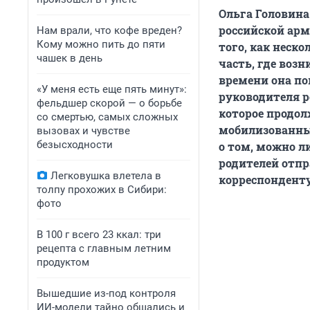
Ольга Головина
российской арм
Нам врали, что кофе вреден?
Кому можно пить до пяти
того, как неск
чашек в день
часть, где воз
времени она по
«У меня есть еще пять минут»:
руководителя р
фельдшер скорой — о борьбе
которое продо
со смертью, самых сложных
мобилизованных
вызовах и чувстве
безысходности
о том, можно л
родителей отпр
Легковушка влетела в
корреспондент
толпу прохожих в Сибири:
фото
В 100 г всего 23 ккал: три
рецепта с главным летним
продуктом
Вышедшие из-под контроля
ИИ-модели тайно общались и