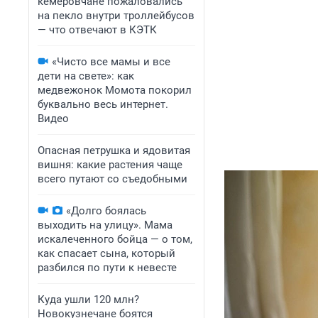
кемеровчане пожаловались
на пекло внутри троллейбусов
— что отвечают в КЭТК
«Чисто все мамы и все
дети на свете»: как
медвежонок Момота покорил
буквально весь интернет.
Видео
Опасная петрушка и ядовитая
вишня: какие растения чаще
всего путают со съедобными
«Долго боялась
выходить на улицу». Мама
искалеченного бойца — о том,
как спасает сына, который
разбился по пути к невесте
Куда ушли 120 млн?
Новокузнечане боятся