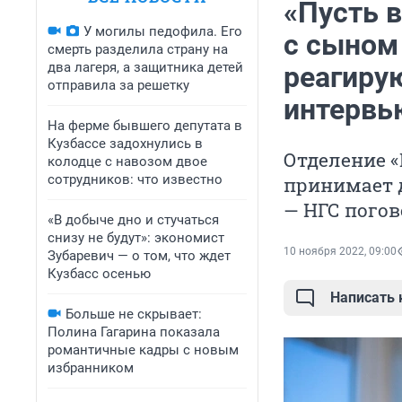
«Пусть 
У могилы педофила. Его
с сыном
смерть разделила страну на
два лагеря, а защитника детей
реагиру
отправила за решетку
интервь
На ферме бывшего депутата в
Кузбассе задохнулись в
Отделение «
колодце с навозом двое
сотрудников: что известно
принимает 
— НГС погов
«В добыче дно и стучаться
снизу не будут»: экономист
10 ноября 2022, 09:00
Зубаревич — о том, что ждет
Кузбасс осенью
Написать
Больше не скрывает:
Полина Гагарина показала
романтичные кадры с новым
избранником