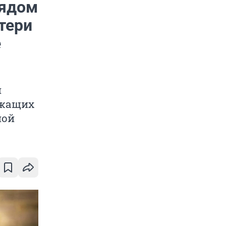
рядом
тери
е
и
ужащих
ной