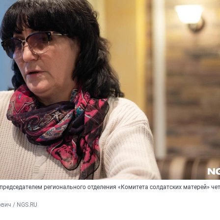
 председателем регионального отделения «Комитета солдатских матерей» че
вич / NGS.RU