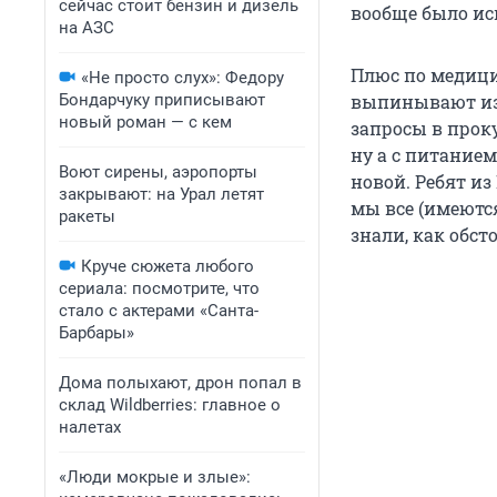
сейчас стоит бензин и дизель
вообще было ис
на АЗС
Плюс по медици
«Не просто слух»: Федору
Бондарчуку приписывают
выпинывают из 
новый роман — с кем
запросы в проку
ну а с питанием
Воют сирены, аэропорты
новой. Ребят из
закрывают: на Урал летят
мы все (имеются
ракеты
знали, как обсто
Круче сюжета любого
сериала: посмотрите, что
стало с актерами «Санта-
Барбары»
Дома полыхают, дрон попал в
склад Wildberries: главное о
налетах
«Люди мокрые и злые»: