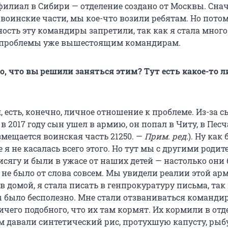
илиал в Сибири — отделение создано от Москвы. Снач
воинские части, мы кое-что возили ребятам. Но потом
ность эту командиры запретили, так как я стала много
и проблемы уже вышестоящим командирам.
о, что вы решили заняться этим? Тут есть какое-то 
, есть, конечно, личное отношение к проблеме. Из-за 
 в 2017 году сын ушел в армию, он попал в Читу, в Пес
азмещается воинская часть 21250. —
Прим. ред.
). Ну как
 я не касалась всего этого. Но тут мы с другими роди
исягу и были в ужасе от наших детей — настолько они
не было от слова совсем. Мы увидели реалии этой ар
в домой, я стала писать в генпрокуратуру письма, так 
 было бесполезно. Мне стали отзваниваться команди
ичего подобного, что их там кормят. Их кормили в от
м давали синтетический рис, протухшую капусту, рыбу