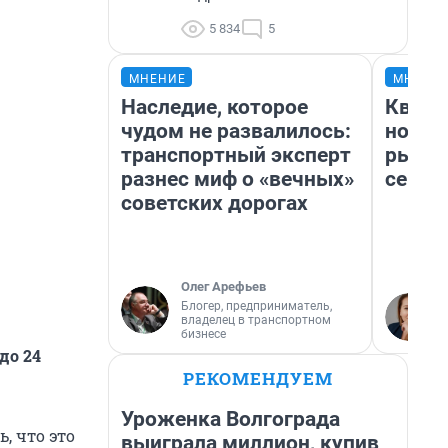
5 834
5
МНЕНИЕ
МНЕНИ
Наследие, которое
Кварт
чудом не развалилось:
но де
транспортный эксперт
рынок
разнес миф о «вечных»
сейча
советских дорогах
Олег Арефьев
Блогер, предприниматель,
владелец в транспортном
бизнесе
до 24
РЕКОМЕНДУЕМ
Уроженка Волгограда
, что это
выиграла миллион, купив