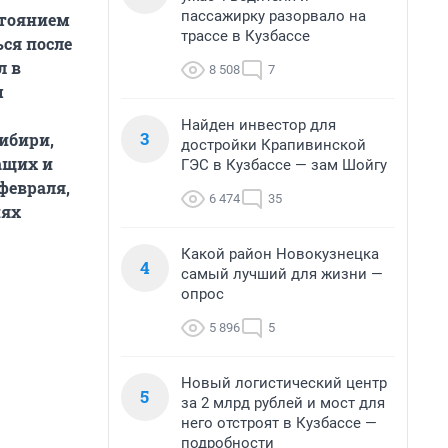
пассажирку разорвало на
стоянием
трассе в Кузбассе
ся после
л в
8 508
7
м
Найден инвестор для
3
ибири,
достройки Крапивинской
ащих и
ГЭС в Кузбассе — зам Шойгу
февраля,
6 474
35
иях
Какой район Новокузнецка
4
самый лучший для жизни —
опрос
5 896
5
Новый логистический центр
5
за 2 млрд рублей и мост для
него отстроят в Кузбассе —
подробности