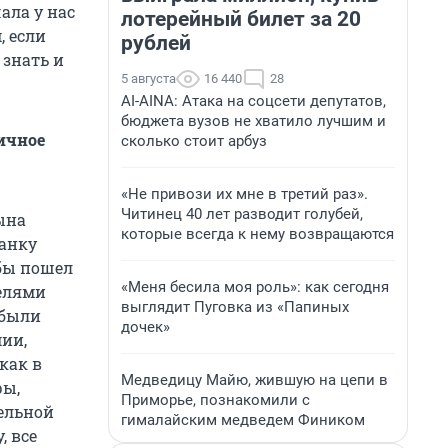
ала у нас
лотерейный билет за 20
, если
рублей
 знать и
5 августа
16 440
28
AI-AINA: Атака на соцсети депутатов,
бюджета вузов не хватило лучшим и
личное
сколько стоит арбуз
«Не привози их мне в третий раз».
Читинец 40 лет разводит голубей,
сына
которые всегда к нему возвращаются
чанку
 бы пошел
«Меня бесила моя роль»: как сегодня
телями
выглядит Пуговка из «Папиных
 были
дочек»
мии,
как в
Медведицу Майю, жившую на цепи в
ры,
Приморье, познакомили с
дельной
гималайским медведем Фиником
, все