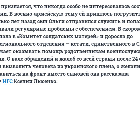
 признается, что никогда особо не интересовалась со
ии. В военно-армейскую тему ей пришлось погрузить
олько лет назад сын Ольги отправился служить и попа
никали регулярные проблемы с обеспечением. В скоро
пала в «Комитет солдатских матерей» и доросла до
егионального отделения — кстати, единственного в С
лжает оказывать помощь родственникам военнослуж
. О вале обращений и жалоб со всей страны после 24 
и вызволить человека из украинского плена, о желан
авиться на фронт вместо сыновей она рассказала
у
НГС
Ксении Лысенко.