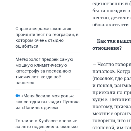
единственный ф
были поездки в 
честно, деятель
обозначать эт
Справится даже школьник:
пройдите тест по географии, в
котором очень стыдно
— Как так вышл
ошибиться
отношение?
Метеоролог предрек самую
— Честно говоря
мощную климатическую
началось. Когда
катастрофу за последнюю
тысячу лет: когда всё
(поселок, где р
начнется
и пошел, раньше
приехали на пр
«Меня бесила моя роль»:
худые. Питания 
как сегодня выглядит Пуговка
поэтому, приеха
из «Папиных дочек»
местные органы
говорили, что н
Топливо в Кузбассе впервые
за лето подешевело: сколько
столовой, им та