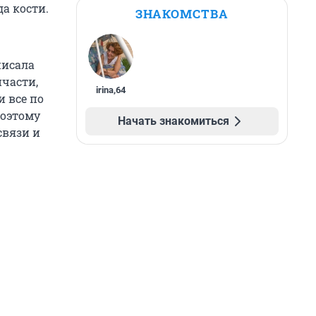
а кости.
ЗНАКОМСТВА
писала
нчасти,
irina
,
64
и все по
поэтому
Начать знакомиться
связи и