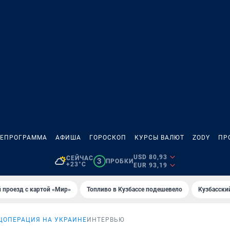
ЛЕПРОГРАММА
АФИША
ГОРОСКОП
КУРСЫ ВАЛЮТ
ZODY
ПР
USD 80,93
СЕЙЧАС
3
ПРОБКИ
+23°C
EUR 93,19
 проезд с картой «Мир»
Топливо в Кузбассе подешевело
Кузбасски
ЦОПЕРАЦИЯ НА УКРАИНЕ
ИНТЕРВЬЮ