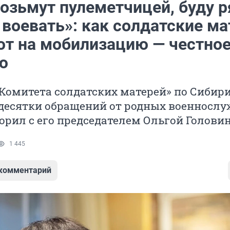
возьмут пулеметчицей, буду 
 воевать»: как солдатские ма
ют на мобилизацию — честно
ю
Комитета солдатских матерей» по Сибир
десятки обращений от родных военносл
орил с его председателем Ольгой Голови
1 445
 комментарий