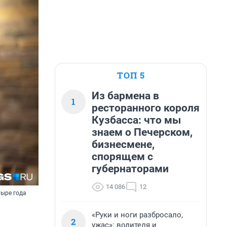
ТОП 5
Из бармена в
1
ресторанного короля
Кузбасса: что мы
знаем о Печерском,
бизнесмене,
спорящем с
губернаторами
14 086
12
тыре года
«Руки и ноги разбросало,
2
ужас»: водителя и