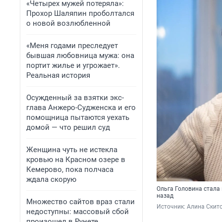
«Четырех мужей потеряла»:
Прохор Шаляпин проболтался
о новой возлюбленной
«Меня годами преследует
бывшая любовница мужа: она
портит жилье и угрожает».
Реальная история
Осужденный за взятки экс-
глава Анжеро-Судженска и его
помощница пытаются уехать
домой — что решил суд
Женщина чуть не истекла
кровью на Красном озере в
Кемерово, пока полчаса
ждала скорую
Ольга Головина стала
назад
Множество сайтов враз стали
Источник: 
Алина Скито
недоступны: массовый сбой
произошел в Рунете