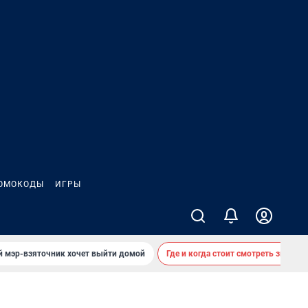
ОМОКОДЫ
ИГРЫ
й мэр-взяточник хочет выйти домой
Где и когда стоит смотреть звездоп