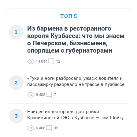
ТОП 5
Из бармена в ресторанного
1
короля Кузбасса: что мы знаем
о Печерском, бизнесмене,
спорящем с губернаторами
14 014
12
«Руки и ноги разбросало, ужас»: водителя и
2
пассажирку разорвало на трассе в Кузбассе
8 408
7
Найден инвестор для достройки
3
Крапивинской ГЭС в Кузбассе — зам Шойгу
6 406
35