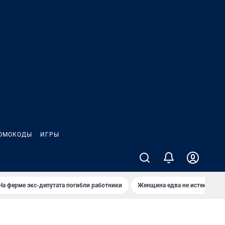
ОМОКОДЫ
ИГРЫ
На ферме экс-депутата погибли работники
Женщина едва не истекла кро