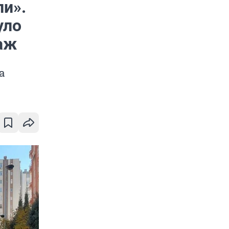
ли».
уло
аж
а