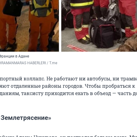
 Франции в Адане
RAMANMARAS HABERLERI / T.me
спортный коллапс. Не работают ни автобусы, ни трамв
яют отдаленные районы городов. Чтобы пробраться к
аниям, таксисту приходится ехать в объезд — часть д
? Землетрясение»