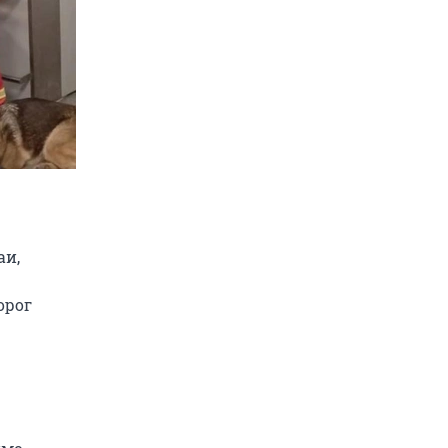
аи,
орог