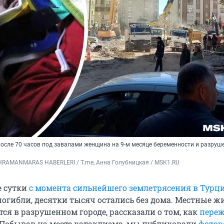
после 70 часов под завалами женщина на 9-м месяце беременности и разру
RAMANMARAS HABERLERI / T.me, Анна Голубницкая / MSK1.RU
е сутки
с момента сильнейшего землетрясения в Турц
огибли, десятки тысяч остались без дома. Местные жи
ся в разрушенном городе, рассказали о том, как
пере
 Побывав на месте катаклизма, мы публиковали
фотор