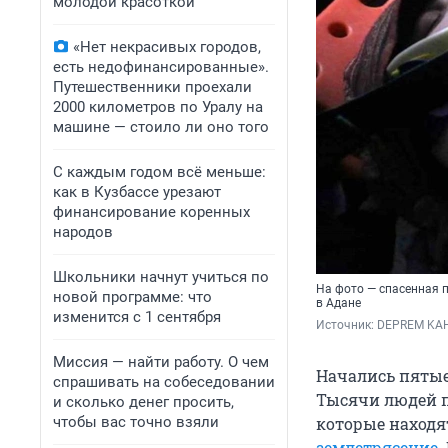
молодой красоткой
«Нет некрасивых городов,
есть недофинансированные».
Путешественники проехали
2000 километров по Уралу на
машине — стоило ли оно того
С каждым годом всё меньше:
как в Кузбассе урезают
финансирование коренных
народов
Школьники начнут учиться по
На фото — спасенная 
новой программе: что
в Адане
изменится с 1 сентября
Источник: 
DEPREM KAH
Миссия — найти работу. О чем
Начались пяты
спрашивать на собеседовании
Тысячи людей п
и сколько денег просить,
чтобы вас точно взяли
которые находят
землетрясение
.