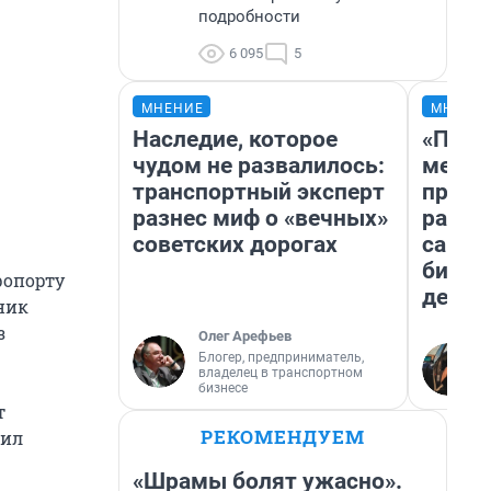
подробности
6 095
5
МНЕНИЕ
МНЕНИ
Наследие, которое
«Поку
чудом не развалилось:
мешке
транспортный эксперт
предп
разнес миф о «вечных»
расска
советских дорогах
самом
бизне
ропорту
дешев
ник
з
Олег Арефьев
Блогер, предприниматель,
владелец в транспортном
бизнесе
т
РЕКОМЕНДУЕМ
вил
«Шрамы болят ужасно».