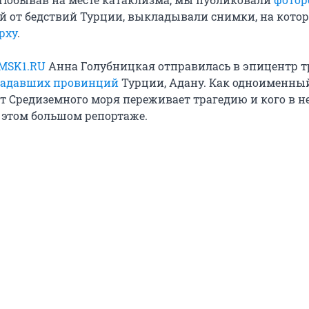
й от бедствий Турции, выкладывали снимки, на кото
рху
.
MSK1.RU
Анна Голубницкая отправилась в эпицентр т
традавших провинций
Турции, Адану. Как одноименный
от Средиземного моря переживает трагедию и кого в н
 этом большом репортаже.