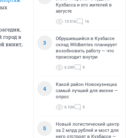
Кузбасса и его жителей в
рых
августе
13 016
16
рагедии,
 город в
Обрушившийся в Кузбассе
3
ей винит,
склад Wildberries планирует
возобновить работу — что
происходит внутри
6 249
9
Какой район Новокузнецка
4
самый лучший для жизни —
опрос
6 104
5
Новый логистический центр
5
за 2 млрд рублей и мост для
него отстроят в Кузбассе —