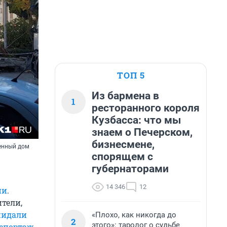
ТОП 5
Из бармена в
1
ресторанного короля
Кузбасса: что мы
знаем о Печерском,
бизнесмене,
шенный дом
спорящем с
губернаторами
14 346
12
ии
.
тели,
жидали
«Плохо, как никогда до
2
этого»: таролог о судьбе
епортаж