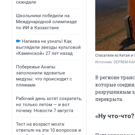
скандале
Школьники победили на
Международной олимпиаде
по ИИ в Казахстане
Нагиева не узнать! Как
выглядели звезды культовой
«Каменской» 27 лет назад
Спасатели из Китая и
Источник: 
DEPREM KAH
Побережье Анапы
заполонили ядовитые
В регионе тран
медузы: что происходит с
которые соедин
пляжами
разрушенным зд
Рабочий день хотят сократить,
перекрыта.
но только летом — и вот
почему. Новости 7 августа
«Ну что-что
Тест на возраст мозга:
ответьте на эти 10 вопросов и