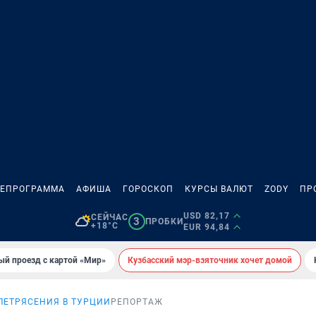
ЛЕПРОГРАММА
АФИША
ГОРОСКОП
КУРСЫ ВАЛЮТ
ZODY
ПР
USD 82,17
СЕЙЧАС
3
ПРОБКИ
+18°C
EUR 94,84
ый проезд с картой «Мир»
Кузбасский мэр-взяточник хочет домой
ЛЕТРЯСЕНИЯ В ТУРЦИИ
РЕПОРТАЖ