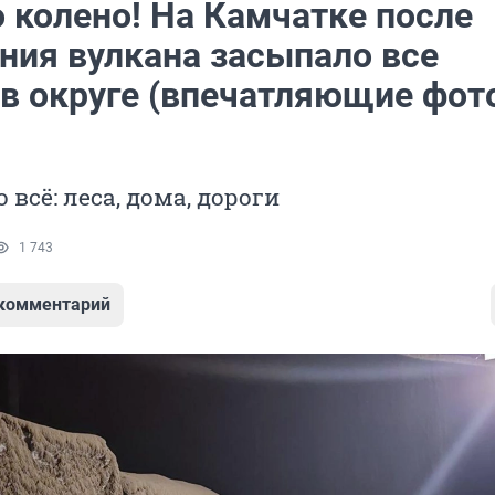
 колено! На Камчатке после
ния вулкана засыпало все
 в округе (впечатляющие фот
всё: леса, дома, дороги
1 743
 комментарий