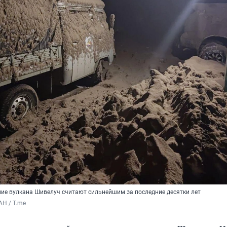
ие вулкана Шивелуч считают сильнейшим за последние десятки лет
Н / T.me