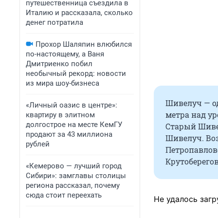
путешественница съездила в
Италию и рассказала, сколько
денег потратила
Прохор Шаляпин влюбился
по-настоящему, а Ваня
Дмитриенко побил
необычный рекорд: новости
из мира шоу-бизнеса
Шивелуч — о
«Личный оазис в центре»:
метра над ур
квартиру в элитном
долгострое на месте КемГУ
Старый Шиве
продают за 43 миллиона
Шивелуч. Воз
рублей
Петропавловс
Крутоберегов
«Кемерово — лучший город
Сибири»: замглавы столицы
региона рассказал, почему
сюда стоит переехать
Не удалось загр