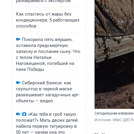
разбираемся с экспертом
Как спастись от жары без
кондиционера: 5 работающих
способов
Покорила пять вершин,
оставила предсмертную
записку и послание сыну. Что
с телом Натальи
Наговициной, погибшей на
пике Победы
Сибирский Бэнкси: как
скульптор в черной маске
развешивает загадочные арт-
объекты — видео
Сегодняшнее извержен
«Как тебя в гроб такую
положат?» Мать двоих детей
Источник: 
ИВиС ДВО РА
набила первую татуировку в
50 лет — зачем она это