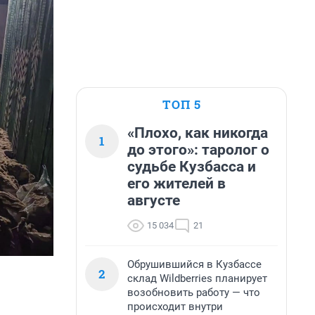
ТОП 5
«Плохо, как никогда
1
до этого»: таролог о
судьбе Кузбасса и
его жителей в
августе
15 034
21
Обрушившийся в Кузбассе
2
склад Wildberries планирует
возобновить работу — что
происходит внутри