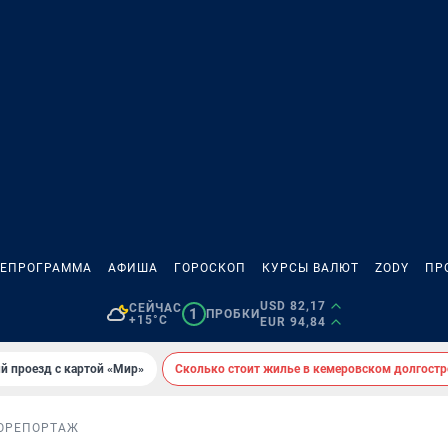
ЛЕПРОГРАММА
АФИША
ГОРОСКОП
КУРСЫ ВАЛЮТ
ZODY
ПР
USD 82,17
СЕЙЧАС
1
ПРОБКИ
+15°C
EUR 94,84
й проезд с картой «Мир»
Сколько стоит жилье в кемеровском долгостр
ОРЕПОРТАЖ