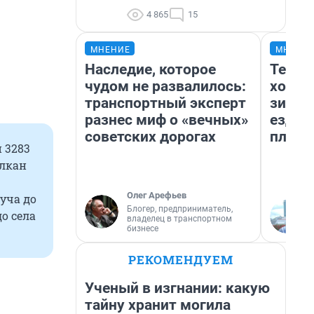
4 865
15
МНЕНИЕ
МНЕНИ
Наследие, которое
Тепло
чудом не развалилось:
холод
транспортный эксперт
зимой
разнес миф о «вечных»
ездит
советских дорогах
плюсы
 3283
улкан
Олег Арефьев
уча до
Блогер, предприниматель,
о села
владелец в транспортном
бизнесе
РЕКОМЕНДУЕМ
Ученый в изгнании: какую
тайну хранит могила