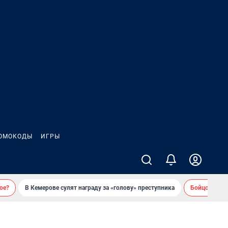
ОМОКОДЫ
ИГРЫ
ое?
В Кемерове сулят награду за «голову» преступника
Бойцовский 