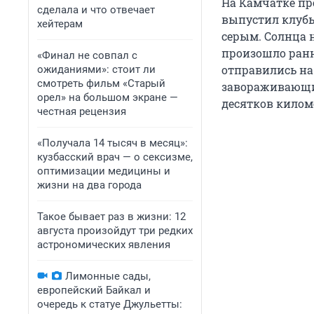
На Камчатке п
сделала и что отвечает
выпустил клубы 
хейтерам
серым. Солнца н
произошло ранн
«Финал не совпал с
отправились на
ожиданиями»: стоит ли
смотреть фильм «Старый
завораживающие
орел» на большом экране —
десятков килом
честная рецензия
«Получала 14 тысяч в месяц»:
кузбасский врач — о сексизме,
оптимизации медицины и
жизни на два города
Такое бывает раз в жизни: 12
августа произойдут три редких
астрономических явления
Лимонные сады,
европейский Байкал и
очередь к статуе Джульетты: