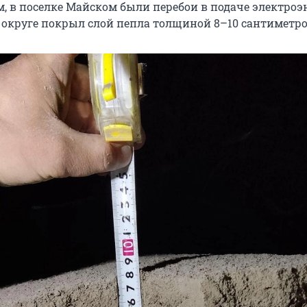
, в поселке Майском были перебои в подаче электроэн
в округе покрыл слой пепла толщиной 8–10 сантиметро