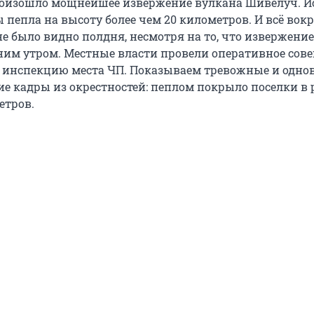
роизошло мощнейшее извержение вулкана Шивелуч. И
пепла на высоту более чем 20 километров. И всё вокр
е было видно полдня, несмотря на то, что извержение
им утром. Местные власти провели оперативное сов
 инспекцию места ЧП. Показываем тревожные и одно
 кадры из окрестностей: пеплом покрыло поселки в 
етров.