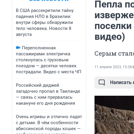
Пепла по
В США рассекретили тайну
изверже
падения НЛО в Бразилии:
внутри сферы обнаружили
поселки
тело человека. Новости 8
видео)
августа
Переполненная
Серым стало 
пассажирами электричка
столкнулась с грузовым
поездом — десятки человек
11 апреля 2023, 15:38
пострадали. Видео с места ЧП
Написать
Российский диджей
загадочно пропал в Таиланде
— связь с ним прервалась
накануне его дня рождения
Очень игривы и отлично ладят
с детьми. В чём особенности
абиссинской породы кошек —