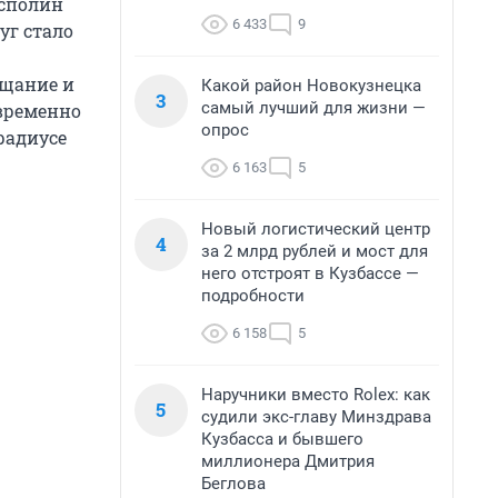
сполин
6 433
9
уг стало
ещание и
Какой район Новокузнецка
3
самый лучший для жизни —
временно
опрос
радиусе
6 163
5
Новый логистический центр
4
за 2 млрд рублей и мост для
него отстроят в Кузбассе —
подробности
6 158
5
Наручники вместо Rolex: как
5
судили экс-главу Минздрава
Кузбасса и бывшего
миллионера Дмитрия
Беглова