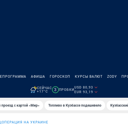
ЛЕПРОГРАММА
АФИША
ГОРОСКОП
КУРСЫ ВАЛЮТ
ZODY
ПР
USD 80,93
СЕЙЧАС
3
ПРОБКИ
+17°C
EUR 93,19
 проезд с картой «Мир»
Топливо в Кузбассе подешевело
Кузбасски
ЦОПЕРАЦИЯ НА УКРАИНЕ