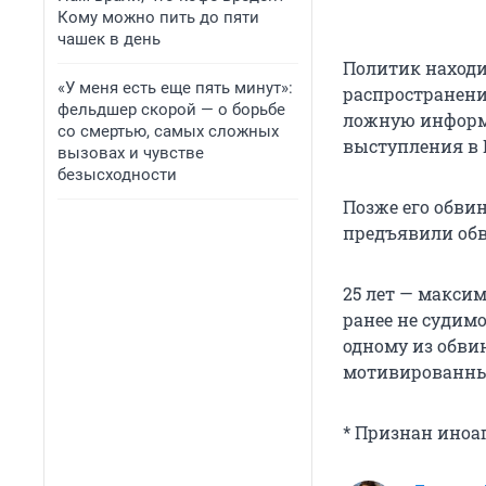
Кому можно пить до пяти
чашек в день
Политик находи
«У меня есть еще пять минут»:
распространени
фельдшер скорой — о борьбе
ложную информа
со смертью, самых сложных
выступления в 
вызовах и чувстве
безысходности
Позже его обвин
предъявили об
25 лет — макси
ранее не судим
одному из обви
мотивированн
* Признан иноа