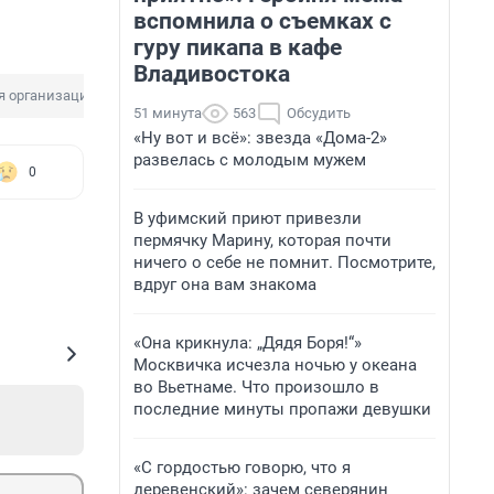
вспомнила о съемках с
гуру пикапа в кафе
Владивостока
я организация
Иноагент
Дискредитация армии
51 минута
563
Обсудить
«Ну вот и всё»: звезда «Дома-2»
развелась с молодым мужем
0
В уфимский приют привезли
пермячку Марину, которая почти
ничего о себе не помнит. Посмотрите,
вдруг она вам знакома
«Она крикнула: „Дядя Боря!“»
Москвичка исчезла ночью у океана
во Вьетнаме. Что произошло в
последние минуты пропажи девушки
«С гордостью говорю, что я
деревенский»: зачем северянин