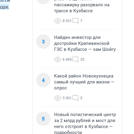
пассажирку разорвало на
ыше.
трассе в Кузбассе
8 531
7
Найден инвестор для
3
достройки Крапивинской
ГЭС в Кузбассе — зам Шойгу
6 485
35
Какой район Новокузнецка
4
самый лучший для жизни —
опрос
5 901
5
Новый логистический центр
5
за 2 млрд рублей и мост для
него отстроят в Кузбассе —
подробности