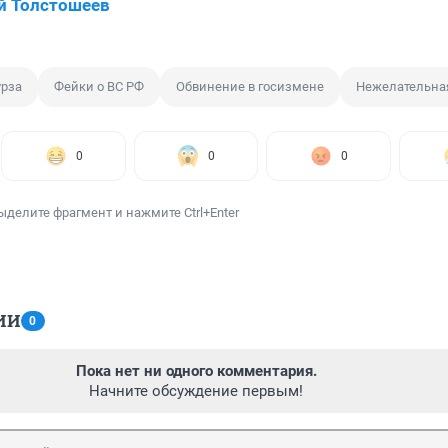
й Толстошеев
урза
Фейки о ВС РФ
Обвинение в госизмене
Нежелательна
0
0
0
ыделите фрагмент и нажмите Ctrl+Enter
ИИ
0
Пока нет ни одного комментария.
Начните обсуждение первым!