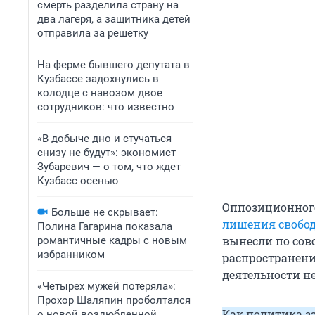
смерть разделила страну на
два лагеря, а защитника детей
отправила за решетку
На ферме бывшего депутата в
Кузбассе задохнулись в
колодце с навозом двое
сотрудников: что известно
«В добыче дно и стучаться
снизу не будут»: экономист
Зубаревич — о том, что ждет
Кузбасс осенью
Оппозиционног
Больше не скрывает:
лишения свобо
Полина Гагарина показала
вынесли по сов
романтичные кадры с новым
избранником
распространени
деятельности н
«Четырех мужей потеряла»:
Прохор Шаляпин проболтался
Как политика з
о новой возлюбленной