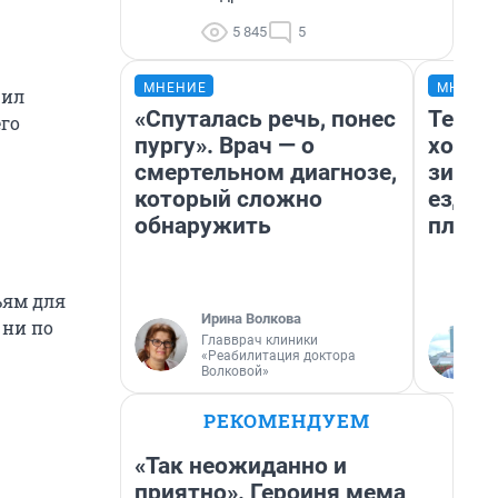
5 845
5
МНЕНИЕ
МНЕНИ
щил
«Спуталась речь, понес
Тепло
го
пургу». Врач — о
холод
смертельном диагнозе,
зимой
который сложно
ездит
обнаружить
плюсы
ьям для
Ирина Волкова
 ни по
Главврач клиники
«Реабилитация доктора
Волковой»
РЕКОМЕНДУЕМ
«Так неожиданно и
приятно». Героиня мема