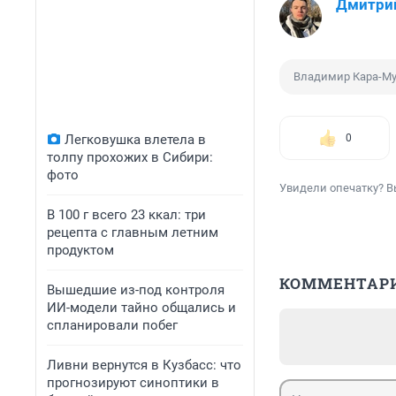
Дмитри
Владимир Кара-М
Легковушка влетела в
0
толпу прохожих в Сибири:
фото
Увидели опечатку? В
В 100 г всего 23 ккал: три
рецепта с главным летним
продуктом
КОММЕНТАР
Вышедшие из-под контроля
ИИ-модели тайно общались и
спланировали побег
Ливни вернутся в Кузбасс: что
прогнозируют синоптики в