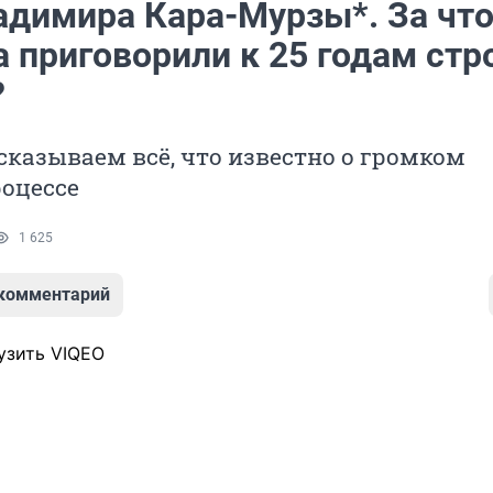
адимира Кара-Мурзы*. За чт
 приговорили к 25 годам стр
?
сказываем всё, что известно о громком
оцессе
1 625
 комментарий
узить VIQEO