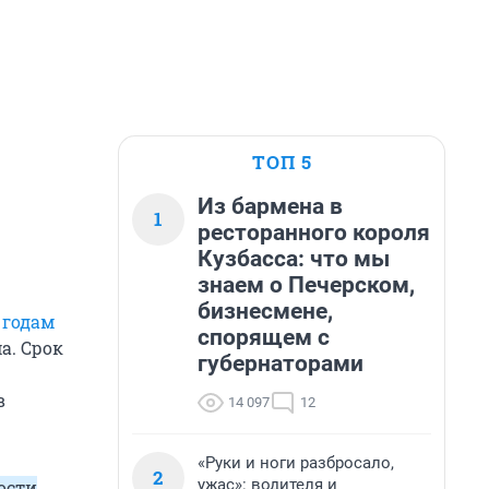
ТОП 5
Из бармена в
1
ресторанного короля
Кузбасса: что мы
знаем о Печерском,
бизнесмене,
 годам
спорящем с
а. Срок
губернаторами
в
14 097
12
«Руки и ноги разбросало,
2
ужас»: водителя и
ости