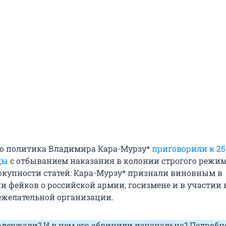
о политика Владимира Кара-Мурзу*
приговорили к 25
ды
с отбыванием наказания в колонии строгого режим
окупности статей: Кара-Мурзу* признали виновным в
и фейков о российской армии, госизмене и в участии 
ежелательной организации.
адержали? И в чем его обвинили изначально? Подробн