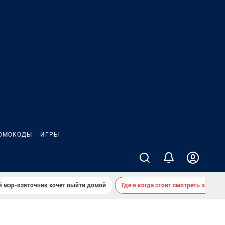
ОМОКОДЫ
ИГРЫ
й мэр-взяточник хочет выйти домой
Где и когда стоит смотреть звездоп