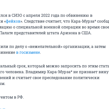
лся в СИЗО с апреля 2022 года по обвинению в
и «
фейков
». Следствие считает, что Кара-Мурза* сооб
цию о специальной военной операции во время свое
Палате представителей штата Аризона в США.
или по делу о «нежелательной» организации, а затем
винение
в госизмене
.
мальный срок, который можно запросить по этим стат
ого человека. Владимир Кара-Мурза* не признает вину
нений и считает свое преследование политически
ым.
гентом в РФ.