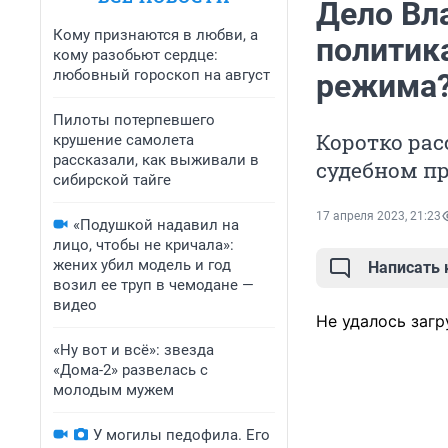
Дело Вл
Кому признаются в любви, а
политика
кому разобьют сердце:
любовный гороскоп на август
режима
Пилоты потерпевшего
Коротко рас
крушение самолета
рассказали, как выживали в
судебном пр
сибирской тайге
17 апреля 2023, 21:23
«Подушкой надавил на
лицо, чтобы не кричала»:
жених убил модель и год
Написать
возил ее труп в чемодане —
видео
Не удалось загр
«Ну вот и всё»: звезда
«Дома-2» развелась с
молодым мужем
У могилы педофила. Его