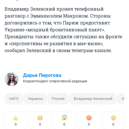
Владимир Зеленский провел телефонный
разговор с Эмманюэлем Макроном. Стороны
договорились о том, что Париж предоставит
Украине «мощный бронетанковый пакет».
Президенты также обсудили ситуацию на фронте
и «перспективы ее развития в мае-июне»,
сообщил Зеленский в своем телеграм-канале.
Дарья Пирогова
Корреспондент оперативной редакции
НАТО
Украина
Россия
Владимир Зеленский
Обс
0
0
0
0
0