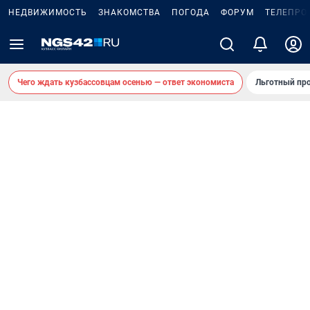
НЕДВИЖИМОСТЬ
ЗНАКОМСТВА
ПОГОДА
ФОРУМ
ТЕЛЕПРО
Чего ждать кузбассовцам осенью — ответ экономиста
Льготный про