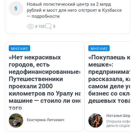
Новый логистический центр за 2 млрд
5
рублей и мост для него отстроят в Кузбассе
— подробности
6 103
5
МНЕНИЕ
МНЕНИЕ
«Нет некрасивых
«Покупаешь ко
городов, есть
мешке»:
недофинансированные».
предпринимат
Путешественники
рассказала, как
проехали 2000
самом деле ус
километров по Уралу на
бизнес со скл
машине — стоило ли оно
дешевых това
того
Наталья Шорох
Екатерина Литкевич
Открыла кофейн
деньги соцразв