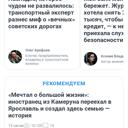
чудом не развалилось:
бережет. Журн
транспортный эксперт
хотела снять 2
разнес миф о «вечных»
тысяч, чтобы п
советских дорогах
кредит, — к не
приехала служ
безопасности
Олег Арефьев
Блогер, предприниматель,
Ксения Владим
владелец в транспортном
Автор мнения
бизнесе
РЕКОМЕНДУЕМ
«Мечтал о большой жизни»:
иностранец из Камеруна переехал в
Ярославль и создал здесь семью —
история
13 часов
10 125
13