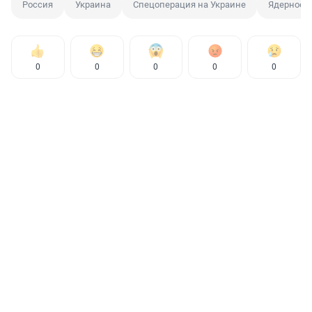
Россия
Украина
Спецоперация на Украине
Ядерное 
0
0
0
0
0