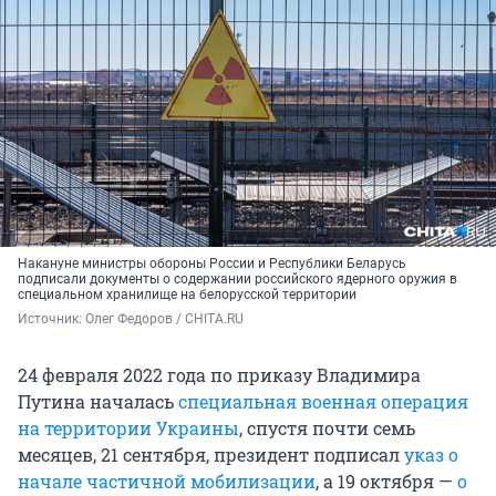
Накануне министры обороны России и Республики Беларусь
подписали документы о содержании российского ядерного оружия в
специальном хранилище на белорусской территории
Источник: 
Олег Федоров / CHITA.RU
24 февраля 2022 года по приказу Владимира
Путина началась
специальная военная операция
на территории Украины
, спустя почти семь
месяцев, 21 сентября, президент подписал
указ о
начале частичной мобилизации
, а 19 октября —
о