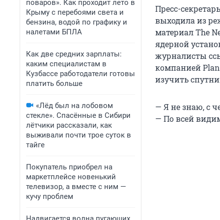
поваров». Как проходит лето в
Пресс-секретар
Крыму с перебоями света и
выходила из ре
бензина, водой по графику и
материал The Ne
налетами БПЛА
ядерной устано
Как две средних зарплаты:
журналисты ссы
каким специалистам в
компанией Plane
Кузбассе работодатели готовы
изучить спутни
платить больше
«Лёд был на лобовом
— Я не знаю, с 
стекле». Спасённые в Сибири
— По всей види
лётчики рассказали, как
выживали почти трое суток в
тайге
Покупатель приобрел на
маркетплейсе новенький
телевизор, а вместе с ним —
кучу проблем
Надвигается волна пугающих