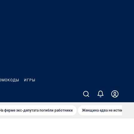
ОМОКОДЫ
ИГРЫ
На ферме экс-депутата погибли работники
Женщина едва не истекла кро