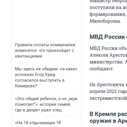
Министр обороны
поступили на в
формирования, 
Минобороны.
МВД России 
Правила оплаты коммуналки
МВД России объ
изменятся: что произойдет с
Алексея Аресто
квитанциями
министерства. А
сообщают.
Мы здесь не обидим: на каких
условиях Егор Крид
согласился выступить в
На Арестовича 
Кемерове?
апреле 2022 го
экстремистской
«Это общий ребенок, а не „муж
помогает“»: истории семей,
где в декрет ушел отец
В Кремле ра
оружия в Ар
«На 18 отдыхающих 18