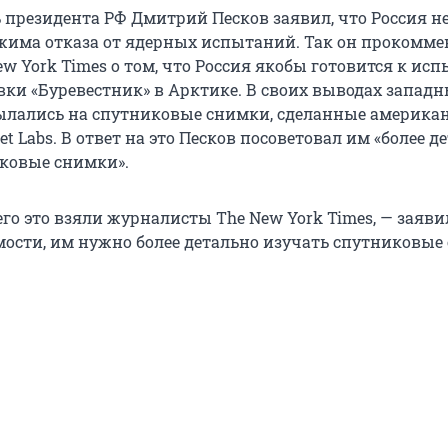
ь президента РФ Дмитрий Песков заявил, что Россия н
жима отказа от ядерных испытаний. Так он прокомм
w York Times о том, что Россия якобы готовится к ис
вки «Буревестник» в Арктике. В своих выводах запад
лались на спутниковые снимки, сделанные америка
t Labs. В ответ на это Песков посоветовал им «более д
ковые снимки».
чего это взяли журналисты The New York Times, — заяви
мости, им нужно более детально изучать спутниковые