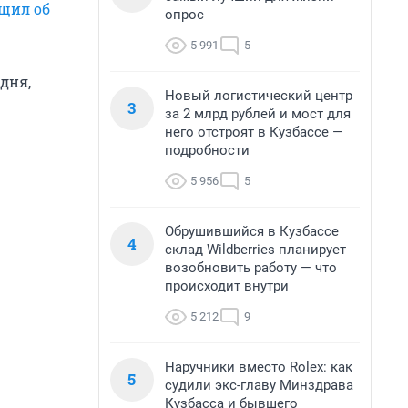
щил об
опрос
5 991
5
дня,
Новый логистический центр
3
за 2 млрд рублей и мост для
него отстроят в Кузбассе —
подробности
5 956
5
Обрушившийся в Кузбассе
4
склад Wildberries планирует
возобновить работу — что
происходит внутри
5 212
9
Наручники вместо Rolex: как
5
судили экс-главу Минздрава
Кузбасса и бывшего