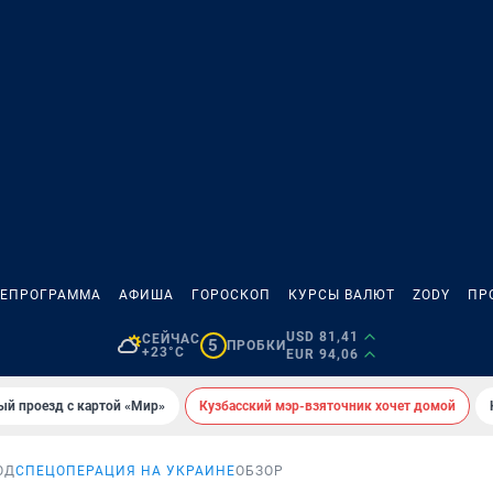
ЛЕПРОГРАММА
АФИША
ГОРОСКОП
КУРСЫ ВАЛЮТ
ZODY
ПР
USD 81,41
СЕЙЧАС
5
ПРОБКИ
+23°C
EUR 94,06
ый проезд с картой «Мир»
Кузбасский мэр-взяточник хочет домой
ОД
СПЕЦОПЕРАЦИЯ НА УКРАИНЕ
ОБЗОР