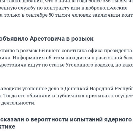
 также добавил, что с начала года более 335 тысяч ч
оенную службу по контракту или в добровольческие
а только в сентябре 50 тысяч человек заключили конт
объявило Арестовича в розыск
явило в розыск бывшего советника офиса президент
вича. Информация об этом находится в разыскной баз
рестовича ищут по статье Уголовного кодекса, но как
заводили уголовное дело в Донецкой Народной Респуб
да. Тогда его обвиняли в публичных призывах к осуще
 деятельности.
ссказали о вероятности испытаний ядерного
ктике