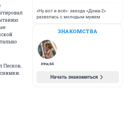
е
«Ну вот и всё»: звезда «Дома-2»
ентировал
развелась с молодым мужем
пытанию
ные
ЗНАКОМСТВА
нской
етально
irina
,
64
л Песков,
 снимки.
Начать знакомиться