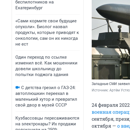
беспилотников на
Екатеринбург
«Сами кормите свои будущие
опухоли». Биолог назвал
продукты, которые приводят к
онкологии, сам он их никогда
не ест
Один переход по ссылке
изменил всё. Как мошенники
довели школьницу до
попытки поджога здания
Западные СМИ заявили
С детства грезил о ГАЗ-24:
Источник: 
Артём Устю
автоплюшкин переехал в
маленький хутор и превратил
24 февраля 202
свой двор в музей СССР
военная операц
Кузбассовцы пересаживаются
сентября, през
на электрокары? Их продажи
октября —
о вв
подскочили на 250%