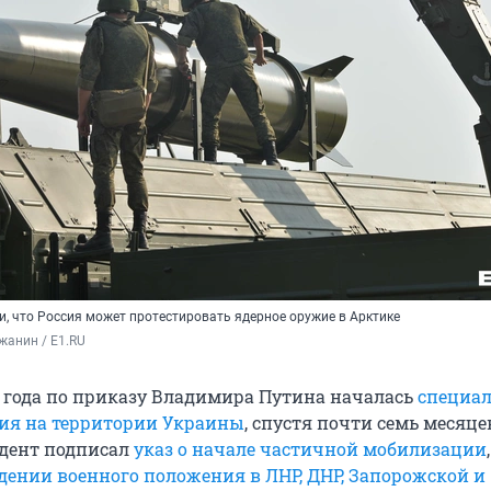
, что Россия может протестировать ядерное оружие в Арктике
жанин / E1.RU
2 года по приказу Владимира Путина началась
специа
ия на территории Украины
, спустя почти семь месяцев
идент подписал
указ о начале частичной мобилизации
едении военного положения в ЛНР, ДНР, Запорожской и