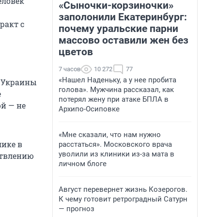
еловек
«Сыночки-корзиночки»
заполонили Екатеринбург:
ракт с
почему уральские парни
массово оставили жен без
цветов
7 часов
10 272
77
«Нашел Наденьку, а у нее пробита
а Украины
голова». Мужчина рассказал, как
е
потерял жену при атаке БПЛА в
ой — не
Архипо-Осиповке
«Мне сказали, что нам нужно
лике в
расстаться». Московского врача
уволили из клиники из-за мата в
ствлению
личном блоге
Август перевернет жизнь Козерогов.
К чему готовит ретроградный Сатурн
— прогноз