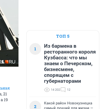
ТОП 5
Из бармена в
1
ресторанного короля
Кузбасса: что мы
знаем о Печерском,
бизнесмене,
спорящем с
губернаторами
льная
14 202
12
, 21
, а 19
Какой район Новокузнецка
2
самый лучший для жизни —