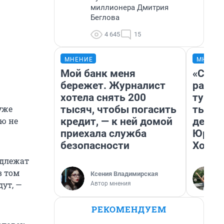
миллионера Дмитрия
Беглова
4 645
15
МНЕНИЕ
МНЕНИ
Мой банк меня
«Слив
бережет. Журналист
разоч
хотела снять 200
турис
тысяч, чтобы погасить
тысяч
уже
кредит, — к ней домой
день 
ю не
приехала служба
Юрско
безопасности
Хогва
одлежат
в том
Ксения Владимирская
дут, —
Автор мнения
РЕКОМЕНДУЕМ