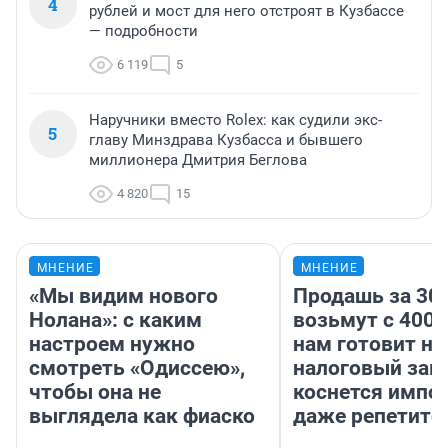
4
рублей и мост для него отстроят в Кузбассе
— подробности
6 119
5
Наручники вместо Rolex: как судили экс-
5
главу Минздрава Кузбасса и бывшего
миллионера Дмитрия Беглова
4 820
15
МНЕНИЕ
МНЕНИЕ
«Мы видим нового
Продашь за 300
Нолана»: с каким
возьмут с 4000
настроем нужно
нам готовит н
смотреть «Одиссею»,
налоговый зако
чтобы она не
коснется импор
выглядела как фиаско
даже репетито