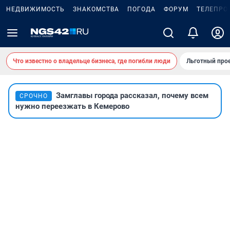
НЕДВИЖИМОСТЬ
ЗНАКОМСТВА
ПОГОДА
ФОРУМ
ТЕЛЕПРО
Что известно о владельце бизнеса, где погибли люди
Льготный прое
Замглавы города рассказал, почему всем
СРОЧНО
нужно переезжать в Кемерово