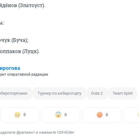
дёнов (Златоуст).
ы:
чук (Буча);
олпаков (Луцк).
ирогова
ент оперативной редакции
иберспортсмен
Турнир по киберспорту
Dota 2
Team Spirit
0
0
0
ыделите фрагмент и нажмите Ctrl+Enter