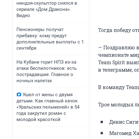
ниндзя-скульптор снялся в
сериале «Дом Дракона».
Видео
Пенсионеры получат
Тогда победу о
прибавку: кому придут
дополнительные выплаты с 1
— Поздравляю ва
сентября
чемпионате мир
Team Spirit вы
На Кубани горит НПЗ из-за
атаки беспилотников: есть
в телеграмме, 
пострадавшие. Главное о
ночных налетах
В команду Team 
Ушел от жены с двумя
детьми. Как главный качок
Трое молодых л
«Уральских пельменей» в 54
года закрутил роман с
молодой красоткой
Денис Сиги
Магомед Ха