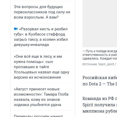
Эти вопросы для будущих
первоклассников под силу не
всем взрослым. А вам?
«Разорвал кисть и разбил
губу»: в Кузбассе стаффорд
загрыз таксу, а хозяин избил
девушку-инвалида
— Путь к победе всегд
ответственность и раб
«Они всё еще в лесу, и им
сдавались. Каждая поб
нужна помощь»: сын
Источник: 
team_spirit 
пропавших в тайге
Усольцевых назвал еще одну
Российская киб
версию их исчезновения
по Dota 2 — The 
«Август принесет новые
возможности»: Тамара Глоба
Команда из РФ п
назвала, кому из знаков
Spirit получила
зодиака улыбнется удача
миллиона рубле
Переводы россиян начнут