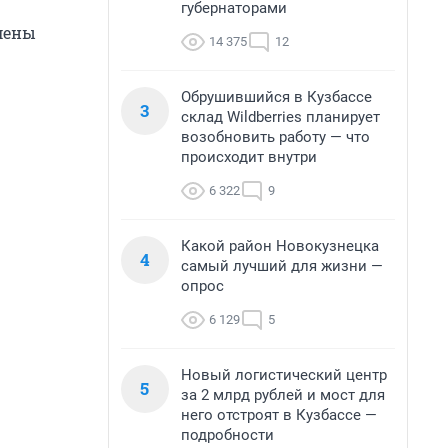
губернаторами
смены
14 375
12
Обрушившийся в Кузбассе
3
склад Wildberries планирует
возобновить работу — что
происходит внутри
6 322
9
Какой район Новокузнецка
4
самый лучший для жизни —
опрос
6 129
5
Новый логистический центр
5
за 2 млрд рублей и мост для
него отстроят в Кузбассе —
подробности