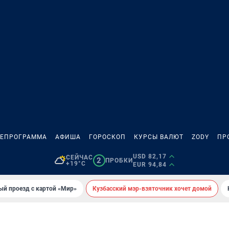
ЛЕПРОГРАММА
АФИША
ГОРОСКОП
КУРСЫ ВАЛЮТ
ZODY
ПР
USD 82,17
СЕЙЧАС
2
ПРОБКИ
+19°C
EUR 94,84
ый проезд с картой «Мир»
Кузбасский мэр-взяточник хочет домой