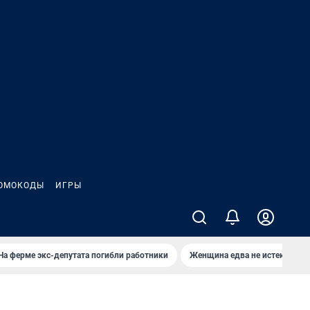
ОМОКОДЫ
ИГРЫ
На ферме экс-депутата погибли работники
Женщина едва не истекла кро