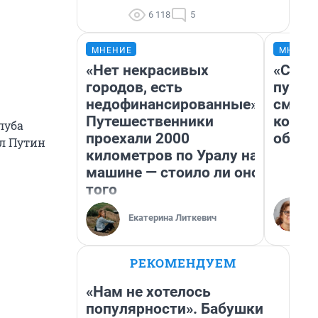
6 118
5
МНЕНИЕ
МНЕНИ
«Нет некрасивых
«Спут
городов, есть
пургу»
недофинансированные».
смерт
Путешественники
котор
луба
проехали 2000
обнар
ал Путин
километров по Уралу на
машине — стоило ли оно
того
Екатерина Литкевич
РЕКОМЕНДУЕМ
«Нам не хотелось
популярности». Бабушки