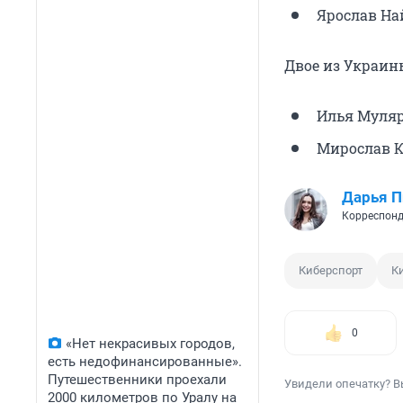
Ярослав Най
Двое из Украин
Илья Муляр
Мирослав К
Дарья П
Корреспонд
Киберспорт
К
0
«Нет некрасивых городов,
есть недофинансированные».
Путешественники проехали
Увидели опечатку? В
2000 километров по Уралу на