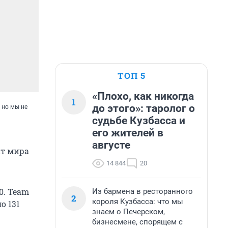
ТОП 5
«Плохо, как никогда
1
до этого»: таролог о
 но мы не
судьбе Кузбасса и
его жителей в
августе
ат мира
14 844
20
0. Team
Из бармена в ресторанного
2
короля Кузбасса: что мы
о 131
знаем о Печерском,
бизнесмене, спорящем с