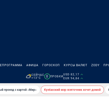
ЛЕПРОГРАММА
АФИША
ГОРОСКОП
КУРСЫ ВАЛЮТ
ZODY
ПР
USD 82,17
СЕЙЧАС
0
ПРОБКИ
+13°C
EUR 94,84
ый проезд с картой «Мир»
Кузбасский мэр-взяточник хочет домой