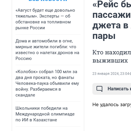
«Рейс б
«Август будет еще довольно
пассажир
тяжелым». Эксперты — об
обстановке на топливном
джета в
рынке России
пары
Дома и автомобили в огне,
мирные жители погибли: что
Кто находил
известно о налетах дронов на
Россию
выживших
«Колобок» собрал 100 млн за
23 января 2024, 23:04
два дня проката, но фанаты
Человека-паука объявили ему
Написать
войну. Разбираемся в
скандале
Не удалось загр
Школьники победили на
Международной олимпиаде
по ИИ в Казахстане