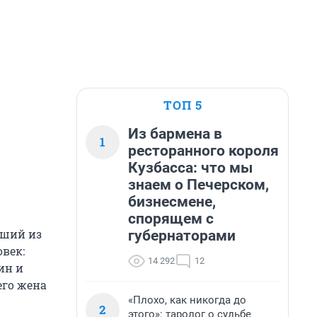
ТОП 5
Из бармена в
1
ресторанного короля
Кузбасса: что мы
знаем о Печерском,
бизнесмене,
спорящем с
вший из
губернаторами
овек:
14 292
12
ин и
его жена
«Плохо, как никогда до
2
этого»: таролог о судьбе