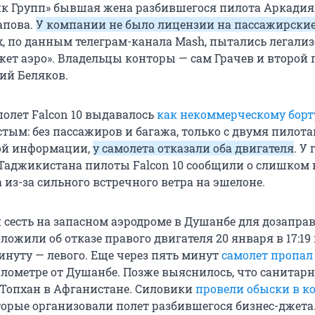
ик Групп» бывшая жена разбившегося пилота Аркадия
апова.
У компании не было лицензии на пассажирски
их, по данным телеграм-канала Mash, пытались легали
жет аэро». Владельцы конторы — сам Грачев и второй 
рий Беляков.
полет Falcon 10 выдавалось
как некоммерческому борт
тым: без пассажиров и багажа, только с двумя пилота
ой информации,
у самолета отказали оба двигателя
. У
Таджикистана пилоты Falcon 10 сообщили о слишком
 из-за сильного встречного ветра на эшелоне.
сесть на запасном аэродроме в Душанбе для дозаправ
ожили об отказе правого двигателя 20 января в 17:19
инуту — левого. Еще через пять минут
самолет пропал
илометре от Душанбе. Позже выяснилось, что санитар
у Топхан в Афганистане. Силовики
провели обыски в 
оторые организовали полет разбившегося бизнес-джета