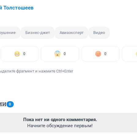
й Толстошеев
рушение
Бизнес-джет
Авиаэксперт
Видео
0
0
0
ыделите фрагмент и нажмите Ctrl+Enter
ИИ
0
Пока нет ни одного комментария.
Начните обсуждение первым!