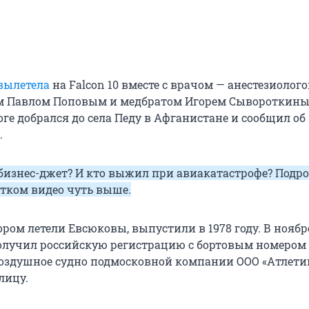
вылетела
на Falcon 10 вместе с врачом — анестезиолого
м Павлом Поповым и медбратом Игорем Сывороткины
ге добрался до села Педу в Афганистане и сообщил об
.
бизнес-джет? И кто выжил при авиакатастрофе? Подр
отком видео чуть выше.
ором летели Евсюковы, выпустили в 1978 году. В ноябр
 получил российскую регистрацию с бортовым номером 
здушное судно подмосковной компании ООО «Атлети
лицу.