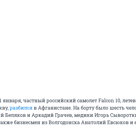
21 января, частный российский самолет Falcon 10, лете
кву,
разбился
в Афганистане. На борту было шесть чел
 Беляков и Аркадий Грачев, медики Игорь Сыворотк
 также бизнесмен из Волгодонска Анатолий Евсюков и 