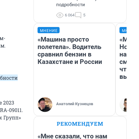
подробности
6 064
5
МНЕНИЕ
МНЕНИ
м-
«Машина просто
«Мы в
м.
полетела». Водитель
Нолан
сравнил бензин в
настр
Казахстане и России
смотр
чтобы
выгля
обности
е 2023
Анатолий Кузнецов
RA-09011.
к Групп»
РЕКОМЕНДУЕМ
«Мне сказали, что нам