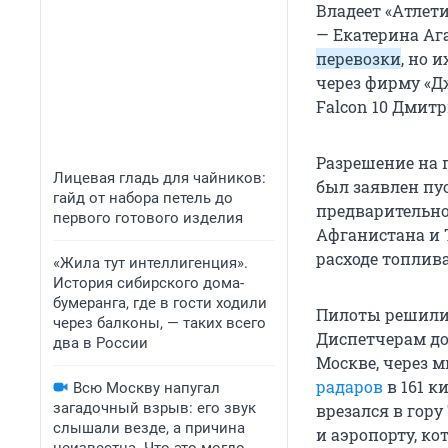
Владеет «Атлет
— Екатерина Аг
перевозки
, но 
через фирму «Д
Falcon 10 Дмит
Разрешение на 
Лицевая гладь для чайников:
был заявлен пус
гайд от набора петель до
предварительн
первого готового изделия
Афганистана и 
расходе топлива
«Жила тут интеллигенция».
История сибирского дома-
бумеранга, где в гости ходили
Пилоты решили 
через балконы, — таких всего
Диспетчерам дол
два в России
Москве, через м
радаров
в 161 к
Всю Москву напугал
загадочный взрыв: его звук
врезался в гор
слышали везде, а причина
и аэропорту, к