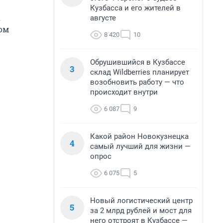
Кузбасса и его жителей в
а
августе
том
8 420
10
Обрушившийся в Кузбассе
3
склад Wildberries планирует
возобновить работу — что
происходит внутри
6 087
9
Какой район Новокузнецка
4
самый лучший для жизни —
опрос
6 075
5
Новый логистический центр
5
за 2 млрд рублей и мост для
него отстроят в Кузбассе —