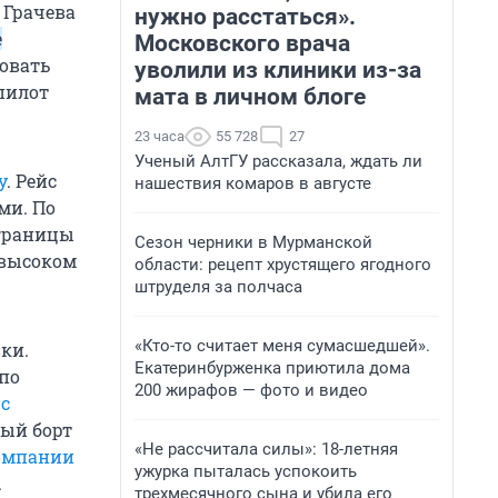
 Грачева
нужно расстаться».
е
Московского врача
зовать
уволили из клиники из-за
пилот
мата в личном блоге
23 часа
55 728
27
Ученый АлтГУ рассказала, ждать ли
у
. Рейс
нашествия комаров в августе
ми. По
 границы
Сезон черники в Мурманской
 высоком
области: рецепт хрустящего ягодного
штруделя за полчаса
«Кто-то считает меня сумасшедшей».
ки.
Екатеринбурженка приютила дома
 по
200 жирафов — фото и видео
 с
ный борт
«Не рассчитала силы»: 18-летняя
компании
ужурка пыталась успокоить
.
трехмесячного сына и убила его