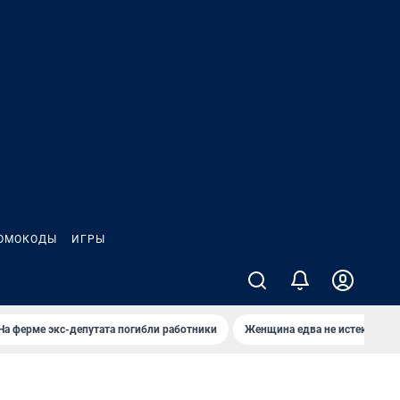
ОМОКОДЫ
ИГРЫ
На ферме экс-депутата погибли работники
Женщина едва не истекла кро