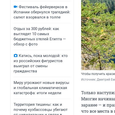
Фестиваль фейерверков в
Испании обернулся трагедией:
салют взорвался в толпе
Отдых за 300 рублей: как
выглядят 10 самых
бюджетных отелей Египта —
обзор с фото
Катись, пока молодой: кто
из российских фигуристов
выиграл от смены
гражданства
Чтобы получить краси
Источник: 
Дмитрий Ем
Миру угрожают новые вирусы
и глобальная климатическая
Только наступи
катастрофа: итоги недели
Многие начинаю
Территория тишины: как и
заранее — и пра
почему кузбассовцы убегают
что все места в
от цивилизации и связи в