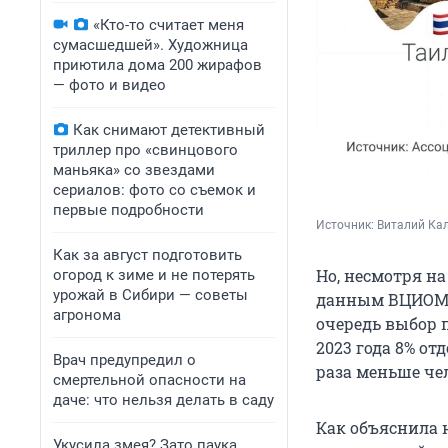
«Кто-то считает меня
сумасшедшей». Художница
приютила дома 200 жирафов
— фото и видео
Как снимают детективный
триллер про «свинцового
маньяка» со звездами
сериалов: фото со съемок и
первые подробности
Источник: 
Виталий Кал
Как за август подготовить
Но, несмотря на
огород к зиме и не потерять
урожай в Сибири — советы
данным ВЦИОМ, 
агронома
очередь выбор 
2023 года 8% от
Врач предупредил о
раза меньше че
смертельной опасности на
даче: что нельзя делать в саду
Как объяснила 
Укусила змея? Зато паука