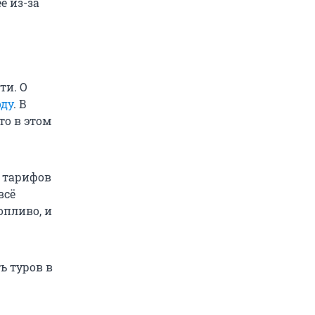
е из-за
ти. О
оду
. В
то в этом
т тарифов
всё
опливо, и
ь туров в