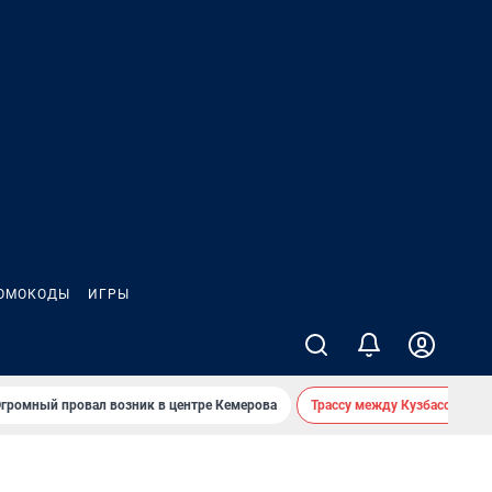
ОМОКОДЫ
ИГРЫ
громный провал возник в центре Кемерова
Трассу между Кузбассом и 