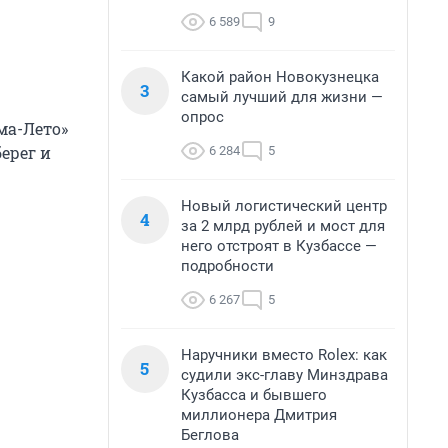
6 589
9
Какой район Новокузнецка
3
самый лучший для жизни —
опрос
ма-Лето»
ерег и
6 284
5
Новый логистический центр
4
за 2 млрд рублей и мост для
него отстроят в Кузбассе —
подробности
6 267
5
Наручники вместо Rolex: как
5
судили экс-главу Минздрава
Кузбасса и бывшего
миллионера Дмитрия
Беглова