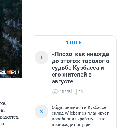
ТОП 5
«Плохо, как никогда
1
до этого»: таролог о
судьбе Кузбасса и
его жителей в
августе
15 253
26
ке.
Обрушившийся в Кузбассе
н,
2
склад Wildberries планирует
кажется,
возобновить работу — что
ько
происходит внутри