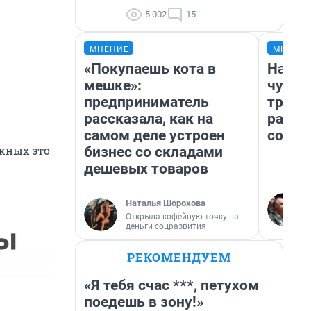
5 002
15
МНЕНИЕ
МНЕНИ
«Покупаешь кота в
Насле
мешке»:
чудом
предприниматель
транс
рассказала, как на
разне
самом деле устроен
совет
жных это
бизнес со складами
дешевых товаров
Наталья Шорохова
Открыла кофейную точку на
деньги соцразвития
РЕКОМЕНДУЕМ
«Я тебя счас ***, петухом
поедешь в зону!»