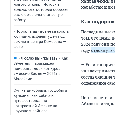
направлений из-
нового открыл! История
неработающих а
арахнолога, который обожает
свою смертельно опасную
работу
Как подорож
«Портал в ад» возле квартала
Последние неск
юстиции: асфальт ушел под
том, что цены 
землю в центре Кемерова —
2024 году они п
фото
году
отдохнуть 
«Люблю выигрывать!» Как
39-летняя парикмахер
— Если говорит
покорила жюри конкурса
на электричеств
«Миссис Земля — 2026» в
составляющие т
Малайзии
содержание само
Суп из дикобраза, трущобы и
вулканы: как сибиряк
Цены взлетели 
путешествовал по
Абхазию и то, к
контрастной Африке на
круизном лайнере