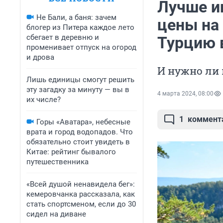
Лучше ип
Не Бали, а баня: зачем
цены на 
блогер из Питера каждое лето
сбегает в деревню и
Турцию 
променивает отпуск на огород
и дрова
И нужно ли 
Лишь единицы смогут решить
эту загадку за минуту — вы в
4 марта 2024, 08:00
их числе?
1
коммент
Горы «Аватара», небесные
врата и город водопадов. Что
обязательно стоит увидеть в
Китае: рейтинг бывалого
путешественника
«Всей душой ненавидела бег»:
кемеровчанка рассказала, как
стать спортсменом, если до 30
сидел на диване