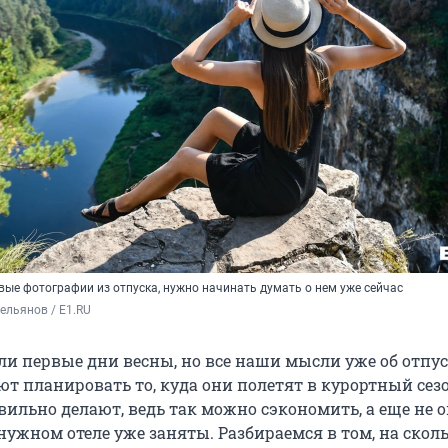
вые фотографии из отпуска, нужно начинать думать о нем уже сейчас
ельянов / E1.RU
ли первые дни весны, но все наши мысли уже об отпус
т планировать то, куда они полетят в курортный сезо
вильно делают, ведь так можно сэкономить, а еще не о
 нужном отеле уже заняты. Разбираемся в том, на скол