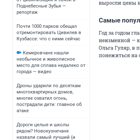
выросли цены н
Поднебесные Зубья —
репортаж
Самые попул
Почти 1000 парков обещал
Год за годом гл
отремонтировать Цивилев в
Кузбассе: что с ними сейчас
неизменной — к
Ольга Гуляр, в
Кемеровчане нашли
понежиться на 
необычное и живописное
место для сплава недалеко от
города — видео
Дроны ударили по десяткам
многоквартирных домов,
многие охватил огонь,
пострадали дети: главное об
атаке
Дороги целые и школы
рядом? Новокузнечане
назвали самый лучший (и