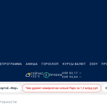
ЛЕПРОГРАММА
АФИША
ГОРОСКОП
КУРСЫ ВАЛЮТ
ZODY
ПР
USD 82,17
СЕЙЧАС
2
ПРОБКИ
+22°C
EUR 94,84
картой «Мир»
Чем удивит кемеровчан новый Парк за 1,3 млрд руб
О
РОБНОСТИ