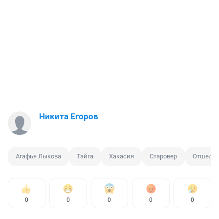
Никита Егоров
Агафья Лыкова
Тайга
Хакасия
Старовер
Отшель
0
0
0
0
0