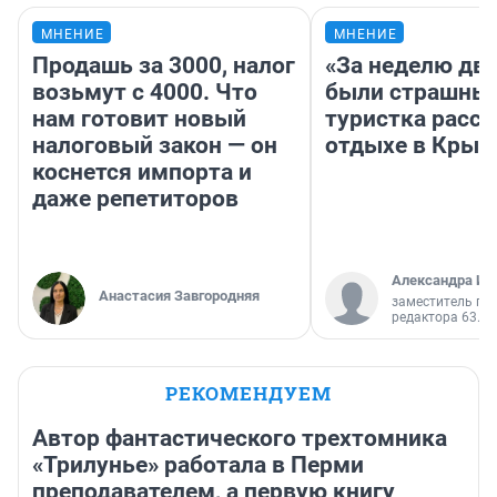
МНЕНИЕ
МНЕНИЕ
Продашь за 3000, налог
«За неделю две
возьмут с 4000. Что
были страшные
нам готовит новый
туристка расск
налоговый закон — он
отдыхе в Крым
коснется импорта и
даже репетиторов
Александра Ис
Анастасия Завгородняя
заместитель гл
редактора 63.RU
РЕКОМЕНДУЕМ
Автор фантастического трехтомника
«Трилунье» работала в Перми
преподавателем, а первую книгу