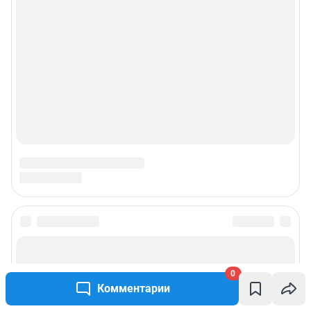
О компании
Наши награды
Наши вакансии
Техподдержка
Предвыборная агитация
Все города сети
Мобильное приложение
0
Google Play
App Store
Комментарии