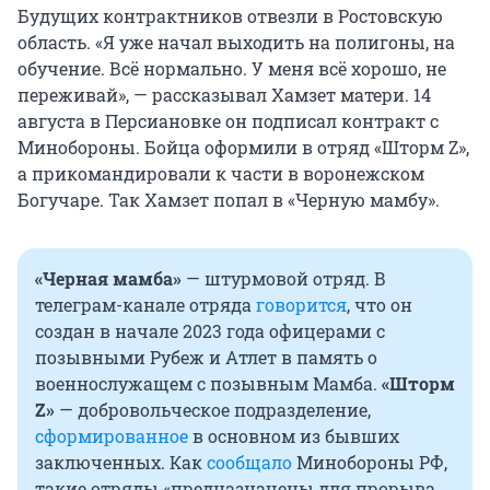
Будущих контрактников отвезли в Ростовскую
область. «Я уже начал выходить на полигоны, на
обучение. Всё нормально. У меня всё хорошо, не
переживай», — рассказывал Хамзет матери. 14
августа в Персиановке он подписал контракт с
Минобороны. Бойца оформили в отряд «Шторм Z»,
а прикомандировали к части в воронежском
Богучаре. Так Хамзет попал в «Черную мамбу».
«Черная мамба»
— штурмовой отряд. В
телеграм-канале отряда
говорится
, что он
создан в начале 2023 года офицерами с
позывными Рубеж и Атлет в память о
военнослужащем с позывным Мамба.
«Шторм
Z»
— добровольческое подразделение,
сформированное
в основном из бывших
заключенных. Как
сообщало
Минобороны РФ,
такие отряды «предназначены для прорыва