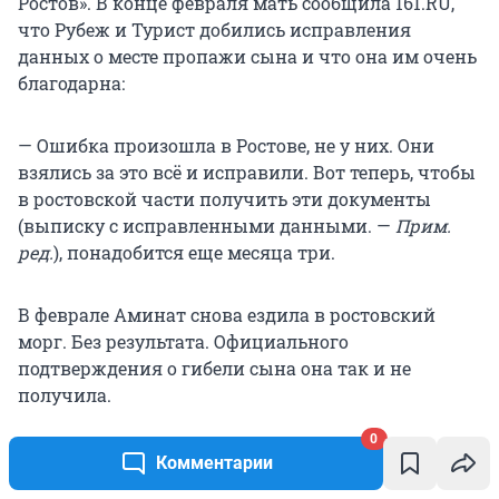
Ростов». В конце февраля мать сообщила 161.RU,
что Рубеж и Турист добились исправления
данных о месте пропажи сына и что она им очень
благодарна:
— Ошибка произошла в Ростове, не у них. Они
взялись за это всё и исправили. Вот теперь, чтобы
в ростовской части получить эти документы
(выписку с исправленными данными. —
Прим.
ред.
), понадобится еще месяца три.
В феврале Аминат снова ездила в ростовский
морг. Без результата. Официального
подтверждения о гибели сына она так и не
получила.
0
Контракт Хамзета истек 14 февраля. В апреле
Комментарии
будет полгода, как он погиб. Аминат говорит: если